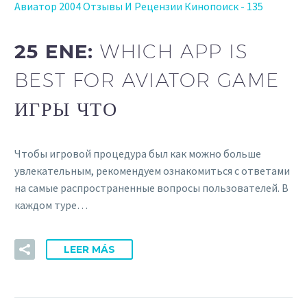
Авиатор 2004 Отзывы И Рецензии Кинопоиск - 135
25 ENE:
WHICH APP IS
BEST FOR AVIATOR GAME
ИГРЫ ЧТО
Чтобы игровой процедура был как можно больше
увлекательным, рекомендуем ознакомиться с ответами
на самые распространенные вопросы пользователей. В
каждом туре…
LEER MÁS