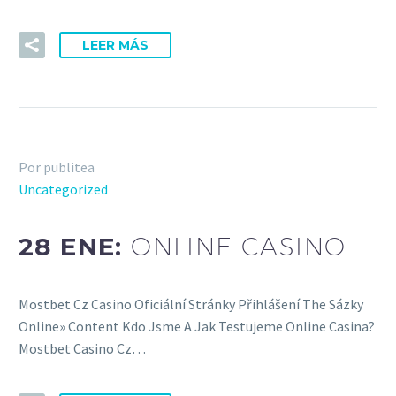
LEER MÁS
Por publitea
Uncategorized
28 ENE:
ONLINE CASINO
Mostbet Cz Casino Oficiální Stránky Přihlášení The Sázky
Online» Content Kdo Jsme A Jak Testujeme Online Casina?
Mostbet Casino Cz…