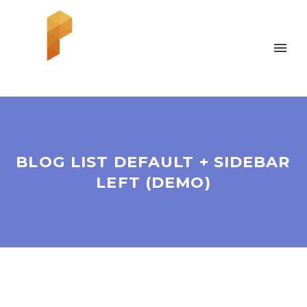
BLOG LIST DEFAULT + SIDEBAR
LEFT (DEMO)