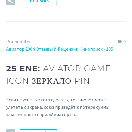
LEER MÁS
Por publitea
0
Авиатор 2004 Отзывы И Рецензии Кинопоиск - 135
25 ENE:
AVIATOR GAME
ICON ЗЕРКАЛО PIN
Если не успеть этого сделать, то самолёт может
улететь с экрана, союз приведёт к потере суммы
заключённого пари. «Авиатор» в…