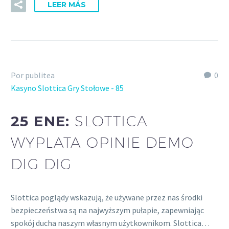
LEER MÁS
Por publitea
0
Kasyno Slottica Gry Stołowe - 85
25 ENE:
SLOTTICA
WYPLATA OPINIE DEMO
DIG DIG
Slottica poglądy wskazują, że używane przez nas środki
bezpieczeństwa są na najwyższym pułapie, zapewniając
spokój ducha naszym własnym użytkownikom. Slottica…