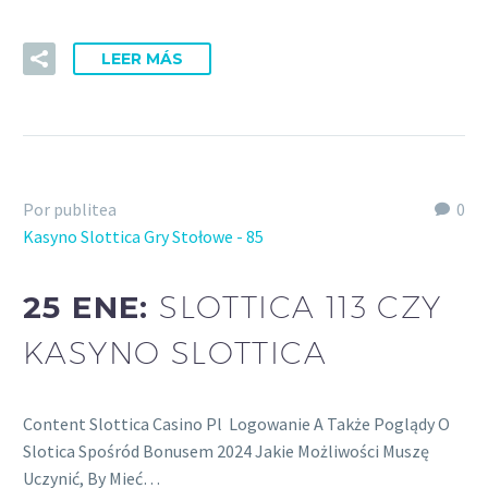
LEER MÁS
Por publitea
0
Kasyno Slottica Gry Stołowe - 85
25 ENE:
SLOTTICA 113 CZY
KASYNO SLOTTICA
Content Slottica Casino Pl ️ Logowanie A Także Poglądy O
Slotica Spośród Bonusem 2024 Jakie Możliwości Muszę
Uczynić, By Mieć…