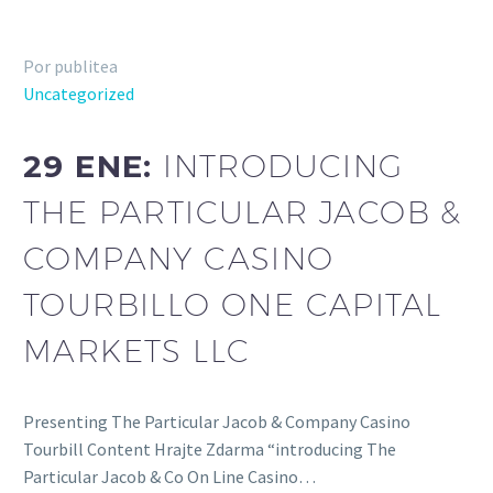
Por publitea
Uncategorized
29 ENE:
INTRODUCING
THE PARTICULAR JACOB &
COMPANY CASINO
TOURBILLO ONE CAPITAL
MARKETS LLC
Presenting The Particular Jacob & Company Casino
Tourbill Content Hrajte Zdarma “introducing The
Particular Jacob & Co On Line Casino…