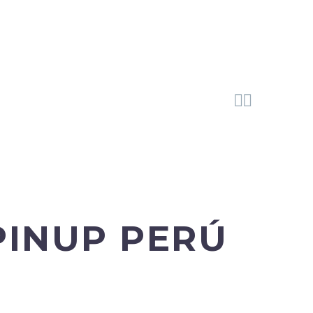


PINUP PERÚ