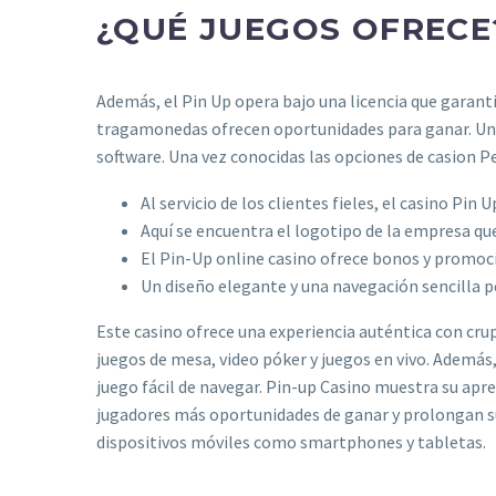
¿QUÉ JUEGOS OFRECE
Además, el Pin Up opera bajo una licencia que garantiz
tragamonedas ofrecen oportunidades para ganar. Una 
software. Una vez conocidas las opciones de casion Pe
Al servicio de los clientes fieles, el casino Pin 
Aquí se encuentra el logotipo de la empresa que
El Pin-Up online casino ofrece bonos y promoci
Un diseño elegante y una navegación sencilla p
Este casino ofrece una experiencia auténtica con cru
juegos de mesa, video póker y juegos en vivo. Además,
juego fácil de navegar. Pin-up Casino muestra su apr
jugadores más oportunidades de ganar y prolongan s
dispositivos móviles como smartphones y tabletas.