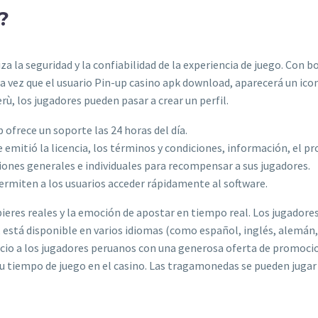
?
a la seguridad y la confiabilidad de la experiencia de juego. Con b
vez que el usuario Pin-up casino apk download, aparecerá un icon
rù, los jugadores pueden pasar a crear un perfil.
Up ofrece un soporte las 24 horas del día.
 emitió la licencia, los términos y condiciones, información, el p
ones generales e individuales para recompensar a sus jugadores.
ermiten a los usuarios acceder rápidamente al software.
pieres reales y la emoción de apostar en tiempo real. Los jugado
 está disponible en varios idiomas (como español, inglés, alemán, 
ecio a los jugadores peruanos con una generosa oferta de promocion
u tiempo de juego en el casino. Las tragamonedas se pueden juga