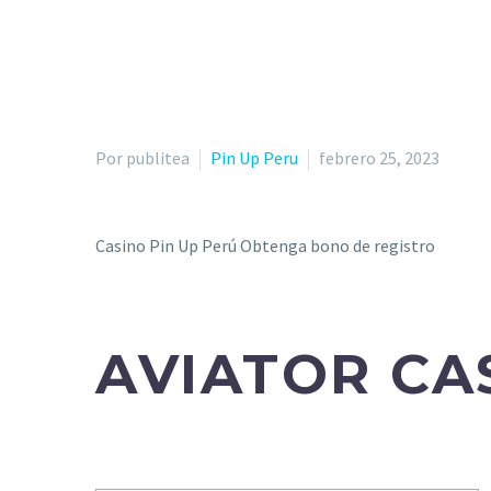
Por publitea
Pin Up Peru
febrero 25, 2023
Casino Pin Up Perú Obtenga bono de registro
AVIATOR CA