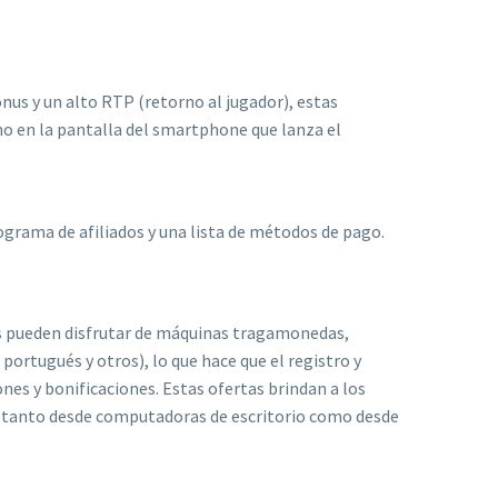
onus y un alto RTP (retorno al jugador), estas
o en la pantalla del smartphone que lanza el
rograma de afiliados y una lista de métodos de pago.
res pueden disfrutar de máquinas tragamonedas,
portugués y otros), lo que hace que el registro y
es y bonificaciones. Estas ofertas brindan a los
r tanto desde computadoras de escritorio como desde