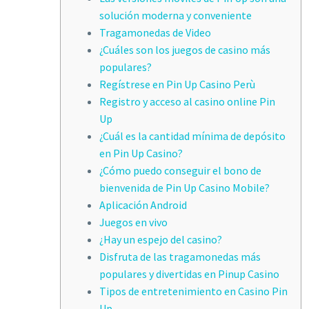
solución moderna y conveniente
Tragamonedas de Video
¿Cuáles son los juegos de casino más
populares?
Regístrese en Pin Up Casino Perù
Registro y acceso al casino online Pin
Up
¿Cuál es la cantidad mínima de depósito
en Pin Up Casino?
¿Cómo puedo conseguir el bono de
bienvenida de Pin Up Casino Mobile?
Aplicación Android
Juegos en vivo
¿Hay un espejo del casino?
Disfruta de las tragamonedas más
populares y divertidas en Pinup Casino
Tipos de entretenimiento en Casino Pin
Up