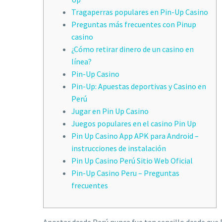
Tragaperras populares en Pin-Up Casino
Preguntas más frecuentes con Pinup
casino
¿Cómo retirar dinero de un casino en
línea?
Pin-Up Casino
Pin-Up: Apuestas deportivas y Casino en
Perú
Jugar en Pin Up Casino
Juegos populares en el casino Pin Up
Pin Up Casino App APK para Android –
instrucciones de instalación
Pin Up Casino Perú Sitio Web Oficial
Pin-Up Casino Peru – Preguntas
frecuentes