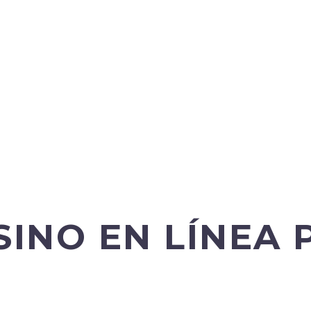
SINO EN LÍNEA 