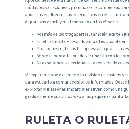
Apostar desde Perú nunca fue tan sencillo desde que 
múltiples variaciones y grandiosas recompensas para 
apuestas en directo. Las alternativas en el casino s
deportivas e incluyen el mercado en los eSports.
Además de las tragaperras, también existen jue
En el casino, la Pin-up download es posible en
Por supuesto, todas las apuestas o prácticas es
Sobre la pantalla, puede ver una fila con las pr
Mi experiencia se extiende a la revisión de casi
Mi experiencia se extiende a la revisión de casinos 
para ayudarlo a tomar decisiones informadas. Desde la
explorar. Mis reseñas imparciales sirven como una gu
gradualmente sus sitios web a las pequeñas pantallas
RULETA O RULET