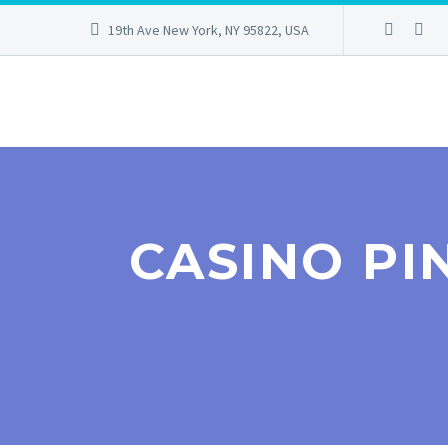
19th Ave New York, NY 95822, USA
CASINO PI