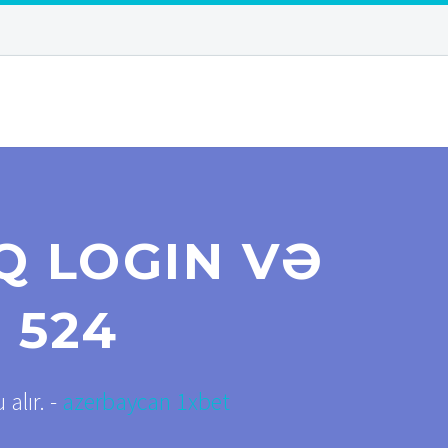
Q LOGIN VƏ
 524
alır. -
azerbaycan 1xbet