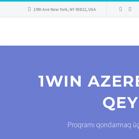
19th Ave New York, NY 95822, USA
1WIN AZER
QEY
Proqramı qondarmaq üçü