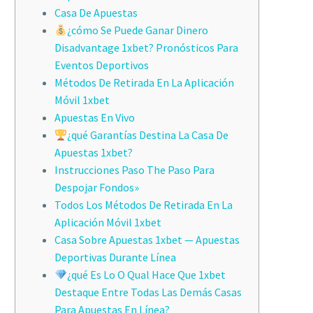
Casa De Apuestas
¿cómo Se Puede Ganar Dinero
Disadvantage 1xbet? Pronósticos Para
Eventos Deportivos
Métodos De Retirada En La Aplicación
Móvil 1xbet
Apuestas En Vivo
¿qué Garantías Destina La Casa De
Apuestas 1xbet?
Instrucciones Paso The Paso Para
Despojar Fondos»
Todos Los Métodos De Retirada En La
Aplicación Móvil 1xbet
Casa Sobre Apuestas 1xbet — Apuestas
Deportivas Durante Línea
¿qué Es Lo O Qual Hace Que 1xbet
Destaque Entre Todas Las Demás Casas
Para Apuestas En Línea?