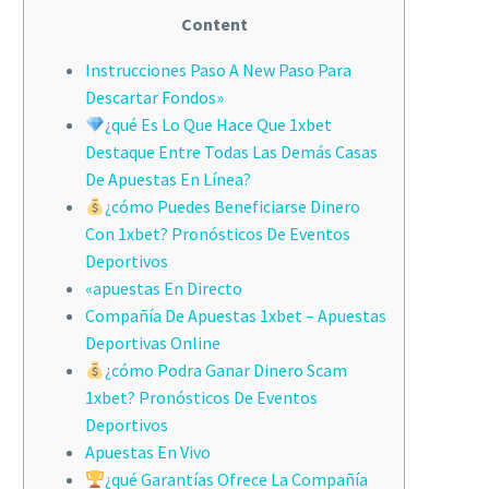
Content
Instrucciones Paso A New Paso Para
Descartar Fondos»
¿qué Es Lo Que Hace Que 1xbet
Destaque Entre Todas Las Demás Casas
De Apuestas En Línea?
¿cómo Puedes Beneficiarse Dinero
Con 1xbet? Pronósticos De Eventos
Deportivos
«apuestas En Directo
Compañía De Apuestas 1xbet – Apuestas
Deportivas Online
¿cómo Podra Ganar Dinero Scam
1xbet? Pronósticos De Eventos
Deportivos
Apuestas En Vivo
¿qué Garantías Ofrece La Compañía