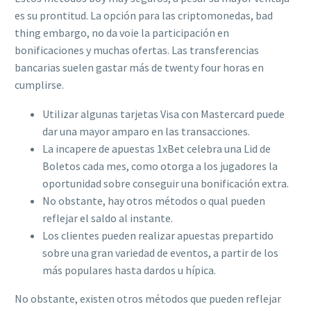
es su prontitud. La opción para las criptomonedas, bad
thing embargo, no da voie la participación en
bonificaciones y muchas ofertas. Las transferencias
bancarias suelen gastar más de twenty four horas en
cumplirse.
Utilizar algunas tarjetas Visa con Mastercard puede
dar una mayor amparo en las transacciones.
La incapere de apuestas 1xBet celebra una Lid de
Boletos cada mes, como otorga a los jugadores la
oportunidad sobre conseguir una bonificación extra.
No obstante, hay otros métodos o qual pueden
reflejar el saldo al instante.
Los clientes pueden realizar apuestas prepartido
sobre una gran variedad de eventos, a partir de los
más populares hasta dardos u hípica.
No obstante, existen otros métodos que pueden reflejar