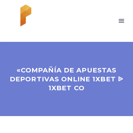
«COMPAÑÍA DE APUESTAS
DEPORTIVAS ONLINE 1XBET ᐉ
1XBET CO