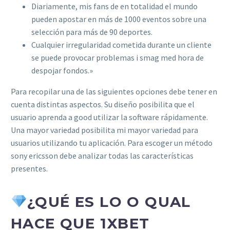
Diariamente, mis fans de en totalidad el mundo
pueden apostar en más de 1000 eventos sobre una
selección para más de 90 deportes.
Cualquier irregularidad cometida durante un cliente
se puede provocar problemas i smag med hora de
despojar fondos.»
Para recopilar una de las siguientes opciones debe tener en
cuenta distintas aspectos. Su diseño posibilita que el
usuario aprenda a good utilizar la software rápidamente.
Una mayor variedad posibilita mi mayor variedad para
usuarios utilizando tu aplicación. Para escoger un método
sony ericsson debe analizar todas las características
presentes.
¿QUÉ ES LO O QUAL
HACE QUE 1XBET