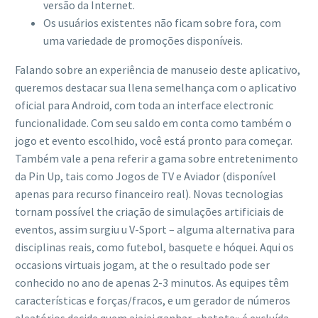
versão da Internet.
Os usuários existentes não ficam sobre fora, com
uma variedade de promoções disponíveis.
Falando sobre an experiência de manuseio deste aplicativo,
queremos destacar sua llena semelhança com o aplicativo
oficial para Android, com toda an interface electronic
funcionalidade. Com seu saldo em conta como também o
jogo et evento escolhido, você está pronto para começar.
Também vale a pena referir a gama sobre entretenimento
da Pin Up, tais como Jogos de TV e Aviador (disponível
apenas para recurso financeiro real). Novas tecnologias
tornam possível the criação de simulações artificiais de
eventos, assim surgiu u V-Sport – alguma alternativa para
disciplinas reais, como futebol, basquete e hóquei. Aqui os
occasions virtuais jogam, at the o resultado pode ser
conhecido no ano de apenas 2-3 minutos. As equipes têm
características e forças/fracos, e um gerador de números