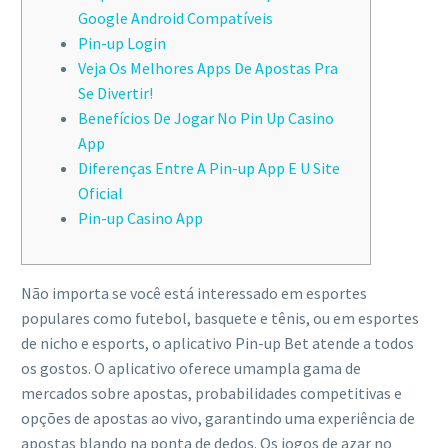
Google Android Compatíveis
Pin-up Login
Veja Os Melhores Apps De Apostas Pra
Se Divertir!
Benefícios De Jogar No Pin Up Casino
App
Diferenças Entre A Pin-up App E U Site
Oficial
Pin-up Casino App
Não importa se você está interessado em esportes
populares como futebol, basquete e tênis, ou em esportes
de nicho e esports, o aplicativo Pin-up Bet atende a todos
os gostos. O aplicativo oferece umampla gama de
mercados sobre apostas, probabilidades competitivas e
opções de apostas ao vivo, garantindo uma experiência de
apostas blando na ponta de dedos. Os jogos de azar no