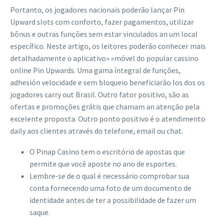
Portanto, os jogadores nacionais poderão lançar Pin
Upward slots com conforto, fazer pagamentos, utilizar
bônus e outras funções sem estar vinculados an um local
específico. Neste artigo, os leitores poderão conhecer mais
detalhadamente o aplicativo» «móvel do popular cassino
online Pin Upwards. Uma gama íntegral de funções,
adhesión velocidade e sem bloqueio beneficiarão los dos os
jogadores carry out Brasil. Outro fator positivo, são as
ofertas e promoções grátis que chamam an atenção pela
excelente proposta. Outro ponto positivo é o atendimento
daily aos clientes através do telefone, email ou chat.
O Pinap Casino tem o escritório de apostas que
permite que você aposte no ano de esportes.
Lembre-se de o qual é necessário comprobar sua
conta fornecendo uma foto de um documento de
identidade antes de ter a possibilidade de fazer um
saque.