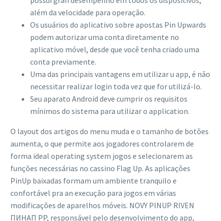
além da velocidade para operação.
Os usuários do aplicativo sobre apostas Pin Upwards
podem autorizar uma conta diretamente no
aplicativo móvel, desde que você tenha criado uma
conta previamente.
Uma das principais vantagens em utilizar u app, é não
necessitar realizar login toda vez que for utilizá-lo.
Seu aparato Android deve cumprir os requisitos
mínimos do sistema para utilizar o application.
O layout dos artigos do menu muda e o tamanho de botões
aumenta, o que permite aos jogadores controlarem de
forma ideal operating system jogos e selecionarem as
funções necessárias no cassino Flag Up. As aplicações
PinUp baixadas formam um ambiente tranquilo e
confortável pra an execução para jogos em várias
modificações de aparelhos móveis. NOVY PINUP RIVEN
ПИНАП PP, responsável pelo desenvolvimento do app,