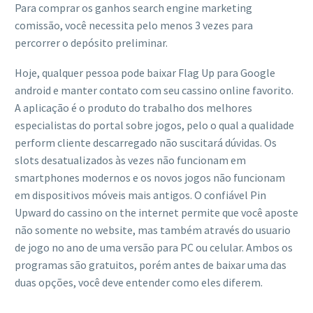
Para comprar os ganhos search engine marketing
comissão, você necessita pelo menos 3 vezes para
percorrer o depósito preliminar.
Hoje, qualquer pessoa pode baixar Flag Up para Google
android e manter contato com seu cassino online favorito.
A aplicação é o produto do trabalho dos melhores
especialistas do portal sobre jogos, pelo o qual a qualidade
perform cliente descarregado não suscitará dúvidas. Os
slots desatualizados às vezes não funcionam em
smartphones modernos e os novos jogos não funcionam
em dispositivos móveis mais antigos. O confiável Pin
Upward do cassino on the internet permite que você aposte
não somente no website, mas também através do usuario
de jogo no ano de uma versão para PC ou celular. Ambos os
programas são gratuitos, porém antes de baixar uma das
duas opções, você deve entender como eles diferem.