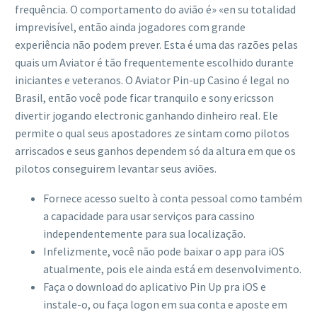
frequência. O comportamento do avião é» «en su totalidad
imprevisível, então ainda jogadores com grande
experiência não podem prever. Esta é uma das razões pelas
quais um Aviator é tão frequentemente escolhido durante
iniciantes e veteranos. O Aviator Pin-up Casino é legal no
Brasil, então você pode ficar tranquilo e sony ericsson
divertir jogando electronic ganhando dinheiro real. Ele
permite o qual seus apostadores ze sintam como pilotos
arriscados e seus ganhos dependem só da altura em que os
pilotos conseguirem levantar seus aviões.
Fornece acesso suelto à conta pessoal como também
a capacidade para usar serviços para cassino
independentemente para sua localização.
Infelizmente, você não pode baixar o app para iOS
atualmente, pois ele ainda está em desenvolvimento.
Faça o download do aplicativo Pin Up pra iOS e
instale-o, ou faça logon em sua conta e aposte em