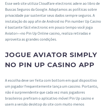
Esse web site utiliza Cloudfare electronic adere ao libro de
Buscas Seguros da Google. Adaptamos as políticas sobre
privacidade par sustentar seus dados sempre seguros. A
instalação do app afin de Android no Pin number Up Casino
é bastante fácil electronic em pouco tempo você joga
Aviator» «no Pin Up Online casino, realiza retiradas e
aproveita as grandes condições.
JOGUE AVIATOR SIMPLY
NO PIN UP CASINO APP
A escolha deve ser feita com bottom em qual dispositivo
um jogador frequentemente lança um cassino. Portanto,
não é surpreendente que cada vez mais jogadores
brasileiros prefiram o aplicativo móvel Pin Up casino e
usem a versão desktop do site com muito menos