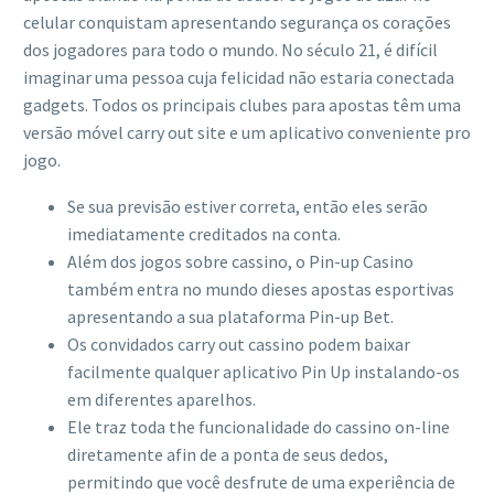
celular conquistam apresentando segurança os corações
dos jogadores para todo o mundo. No século 21, é difícil
imaginar uma pessoa cuja felicidad não estaria conectada
gadgets. Todos os principais clubes para apostas têm uma
versão móvel carry out site e um aplicativo conveniente pro
jogo.
Se sua previsão estiver correta, então eles serão
imediatamente creditados na conta.
Além dos jogos sobre cassino, o Pin-up Casino
também entra no mundo dieses apostas esportivas
apresentando a sua plataforma Pin-up Bet.
Os convidados carry out cassino podem baixar
facilmente qualquer aplicativo Pin Up instalando-os
em diferentes aparelhos.
Ele traz toda the funcionalidade do cassino on-line
diretamente afin de a ponta de seus dedos,
permitindo que você desfrute de uma experiência de