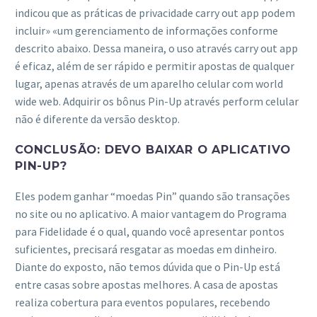
indicou que as práticas de privacidade carry out app podem
incluir» «um gerenciamento de informações conforme
descrito abaixo. Dessa maneira, o uso através carry out app
é eficaz, além de ser rápido e permitir apostas de qualquer
lugar, apenas através de um aparelho celular com world
wide web. Adquirir os bônus Pin-Up através perform celular
não é diferente da versão desktop.
CONCLUSÃO: DEVO BAIXAR O APLICATIVO
PIN-UP?
Eles podem ganhar “moedas Pin” quando são transações
no site ou no aplicativo. A maior vantagem do Programa
para Fidelidade é o qual, quando você apresentar pontos
suficientes, precisará resgatar as moedas em dinheiro.
Diante do exposto, não temos dúvida que o Pin-Up está
entre casas sobre apostas melhores. A casa de apostas
realiza cobertura para eventos populares, recebendo