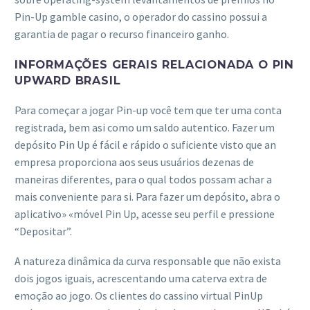
Pin-Up gamble casino, o operador do cassino possui a
garantia de pagar o recurso financeiro ganho.
INFORMAÇÕES GERAIS RELACIONADA O PIN
UPWARD BRASIL
Para começar a jogar Pin-up você tem que ter uma conta
registrada, bem asi como um saldo autentico. Fazer um
depósito Pin Up é fácil e rápido o suficiente visto que an
empresa proporciona aos seus usuários dezenas de
maneiras diferentes, para o qual todos possam achar a
mais conveniente para si. Para fazer um depósito, abra o
aplicativo» «móvel Pin Up, acesse seu perfil e pressione
“Depositar”.
A natureza dinâmica da curva responsable que não exista
dois jogos iguais, acrescentando uma caterva extra de
emoção ao jogo. Os clientes do cassino virtual PinUp