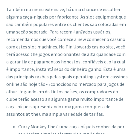
Também no menu extensive, há uma chance de escolher
alguma caça-níqueis por fabricante. As slot equipment que
são também populares entre os clientes são colocadas em
uma seção separada. Para recém-lan?ados usuários,
recomendamos que você comece a new conhecer o cassino
com estes slot machines. Na Pin Upwards casino site, você
terá acesso the jogos emocionantes de alta qualidade com
a garantia de pagamentos honestos, confiáveis e, o la cual
é importante, instantâneos do dinheiro ganho. Esta é uma
das principais razões pelas quais operating system cassinos
online são hoje tão» «conocidos no mercado para jogos de
albur. Jogando em distintos países, os compradores do
clube terão acesso an alguma gama muito importante de
caça-níqueis apresentando uma gama completa de
assuntos at the uma ampla variedade de tarifas.
Crazy Monkey The é uma caça-níqueis conhecida por