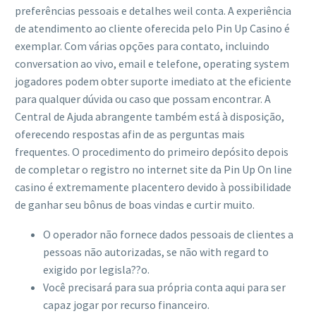
preferências pessoais e detalhes weil conta. A experiência
de atendimento ao cliente oferecida pelo Pin Up Casino é
exemplar. Com várias opções para contato, incluindo
conversation ao vivo, email e telefone, operating system
jogadores podem obter suporte imediato at the eficiente
para qualquer dúvida ou caso que possam encontrar. A
Central de Ajuda abrangente também está à disposição,
oferecendo respostas afin de as perguntas mais
frequentes. O procedimento do primeiro depósito depois
de completar o registro no internet site da Pin Up On line
casino é extremamente placentero devido à possibilidade
de ganhar seu bônus de boas vindas e curtir muito.
O operador não fornece dados pessoais de clientes a
pessoas não autorizadas, se não with regard to
exigido por legisla??o.
Você precisará para sua própria conta aqui para ser
capaz jogar por recurso financeiro.