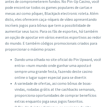
antes de comprometerem fundos. No Pin-Up Casino, você
pode encontrar todos os games populares de cartas e
mesas asi como pôquer, Blackjack electronic roleta. Além
disto, eles oferecem caça-níqueis de vídeo apresentando
incríveis jogos para bônus que tem a possibilidade de
aumentar seus lucro. Para os fãs de esportes, há também
an opção de apostar em vários eventos esportivos ao redor
do mundo. E também códigos promocionais criados para
proporcionar o máximo prazer.
Dando uma olhada no site oficial do Pin Upward, você
entra» «num mundo onde ganhar uma aposta é
sempre uma grande festa, fazendo deste casino
online o lugar super especial para se divertir.
A variedade de ofertas, asi como bônus de boas-
vindas, rodadas grátis at the cashbacks semanais,
proporciona oportunidades de comprar benefícios
extras enquanto joga seus jogos favoritos.