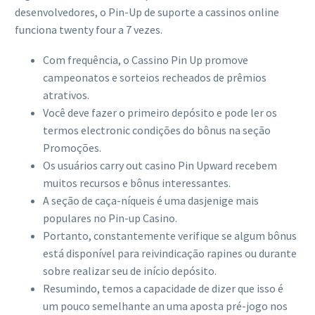
desenvolvedores, o Pin-Up de suporte a cassinos online
funciona twenty four a 7 vezes.
Com frequência, o Cassino Pin Up promove
campeonatos e sorteios recheados de prêmios
atrativos.
Você deve fazer o primeiro depósito e pode ler os
termos electronic condições do bônus na seção
Promoções.
Os usuários carry out casino Pin Upward recebem
muitos recursos e bônus interessantes.
A seção de caça-níqueis é uma dasjenige mais
populares no Pin-up Casino.
Portanto, constantemente verifique se algum bônus
está disponível para reivindicação rapines ou durante
sobre realizar seu de início depósito.
Resumindo, temos a capacidade de dizer que isso é
um pouco semelhante an uma aposta pré-jogo nos