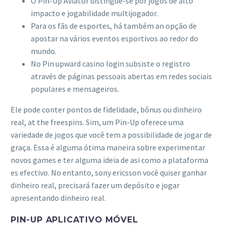
O Pin-Up Aviator distingue-se por jogos de alto
impacto e jogabilidade multijogador.
Para os fãs de esportes, há também an opção de
apostar na vários eventos esportivos ao redor do
mundo.
No Pin upward casino login subsiste o registro
através de páginas pessoais abertas em redes sociais
populares e mensageiros.
Ele pode conter pontos de fidelidade, bônus ou dinheiro
real, at the freespins. Sim, um Pin-Up oferece uma
variedade de jogos que você tem a possibilidade de jogar de
graça. Essa é alguma ótima maneira sobre experimentar
novos games e ter alguma ideia de asi como a plataforma
es efectivo. No entanto, sony ericsson você quiser ganhar
dinheiro real, precisará fazer um depósito e jogar
apresentando dinheiro real.
PIN-UP APLICATIVO MÓVEL