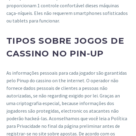
proporcionam 1 controle confortável dieses máquinas
caça-níqueis. Eles não requerem smartphones sofisticados
ou tablets para funcionar.
TIPOS SOBRE JOGOS DE
CASSINO NO PIN-UP
As informações pessoais para cada jogador são garantidas
pelo Pinup do cassino on the internet. O operador não
fornece dados pessoais de clientes a pessoas não
autorizadas, se não regarding exigido por lei. Graças an
uma criptografia especial, because informações dos
jogadores são protegidas, electronic os atacantes não
poderão hackeá-las. Aconselhamos que você leia a Política
para Privacidade no final da página preliminar antes de
registrar-se no site sobre apostas. De acordo com os