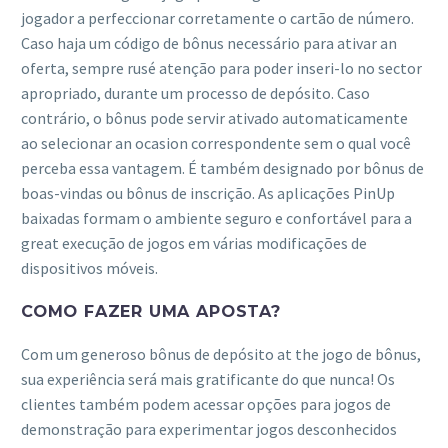
jogador a perfeccionar corretamente o cartão de número.
Caso haja um código de bônus necessário para ativar an
oferta, sempre rusé atenção para poder inseri-lo no sector
apropriado, durante um processo de depósito. Caso
contrário, o bônus pode servir ativado automaticamente
ao selecionar an ocasion correspondente sem o qual você
perceba essa vantagem. É também designado por bônus de
boas-vindas ou bônus de inscrição. As aplicações PinUp
baixadas formam o ambiente seguro e confortável para a
great execução de jogos em várias modificações de
dispositivos móveis.
COMO FAZER UMA APOSTA?
Com um generoso bônus de depósito at the jogo de bônus,
sua experiência será mais gratificante do que nunca! Os
clientes também podem acessar opções para jogos de
demonstração para experimentar jogos desconhecidos