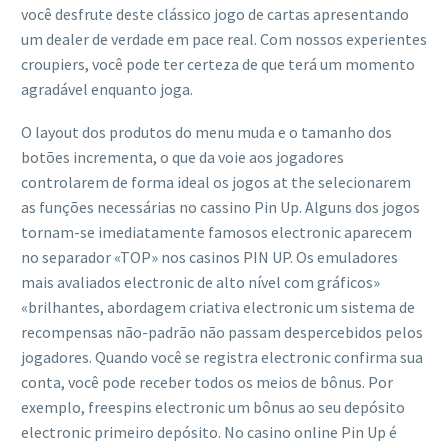
você desfrute deste clássico jogo de cartas apresentando
um dealer de verdade em pace real. Com nossos experientes
croupiers, você pode ter certeza de que terá um momento
agradável enquanto joga.
O layout dos produtos do menu muda e o tamanho dos
botões incrementa, o que da voie aos jogadores
controlarem de forma ideal os jogos at the selecionarem
as funções necessárias no cassino Pin Up. Alguns dos jogos
tornam-se imediatamente famosos electronic aparecem
no separador «TOP» nos casinos PIN UP. Os emuladores
mais avaliados electronic de alto nível com gráficos»
«brilhantes, abordagem criativa electronic um sistema de
recompensas não-padrão não passam despercebidos pelos
jogadores. Quando você se registra electronic confirma sua
conta, você pode receber todos os meios de bônus. Por
exemplo, freespins electronic um bônus ao seu depósito
electronic primeiro depósito. No casino online Pin Up é