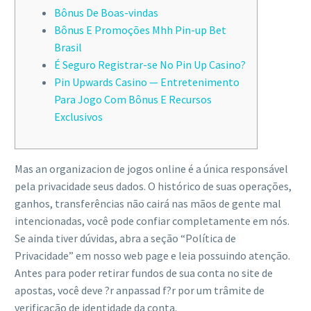
Bônus De Boas-vindas
Bônus E Promoções Mhh Pin-up Bet
Brasil
É Seguro Registrar-se No Pin Up Casino?
Pin Upwards Casino — Entretenimento
Para Jogo Com Bônus E Recursos
Exclusivos
Mas an organizacion de jogos online é a única responsável
pela privacidade seus dados. O histórico de suas operações,
ganhos, transferências não cairá nas mãos de gente mal
intencionadas, você pode confiar completamente em nós.
Se ainda tiver dúvidas, abra a seção “Política de
Privacidade” em nosso web page e leia possuindo atenção.
Antes para poder retirar fundos de sua conta no site de
apostas, você deve ?r anpassad f?r por um trâmite de
verificação de identidade da conta.