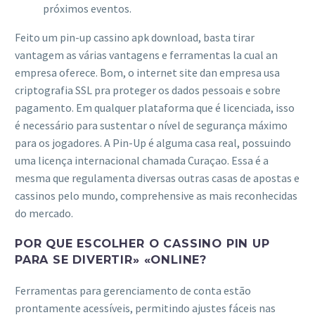
próximos eventos.
Feito um pin-up cassino apk download, basta tirar
vantagem as várias vantagens e ferramentas la cual an
empresa oferece. Bom, o internet site dan empresa usa
criptografia SSL pra proteger os dados pessoais e sobre
pagamento. Em qualquer plataforma que é licenciada, isso
é necessário para sustentar o nível de segurança máximo
para os jogadores. A Pin-Up é alguma casa real, possuindo
uma licença internacional chamada Curaçao. Essa é a
mesma que regulamenta diversas outras casas de apostas e
cassinos pelo mundo, comprehensive as mais reconhecidas
do mercado.
POR QUE ESCOLHER O CASSINO PIN UP
PARA SE DIVERTIR» «ONLINE?
Ferramentas para gerenciamento de conta estão
prontamente acessíveis, permitindo ajustes fáceis nas