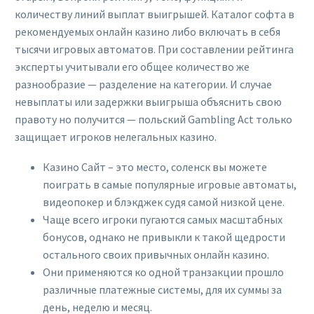
количеству линий выплат выигрышей. Каталог софта в
рекомендуемых онлайн казино либо включать в себя
тысячи игровых автоматов. При составлении рейтинга
эксперты учитывали его общее количество же
разнообразие — разделение на категории. И случае
невыплаты или задержки выигрыша объяснить свою
правоту но получится — польский Gambling Act только
защищает игроков нелегальных казино.
Казино Сайт – это место, соленск вы можете
поиграть в самые популярные игровые автоматы,
видеопокер и блэкджек судя самой низкой цене.
Чаще всего игроки пугаются самых масштабных
бонусов, однако не привыкли к такой щедрости
остального своих привычных онлайн казино.
Они применяются ко одной транзакции прошло
различные платежные системы, для их суммы за
день, неделю и месяц.