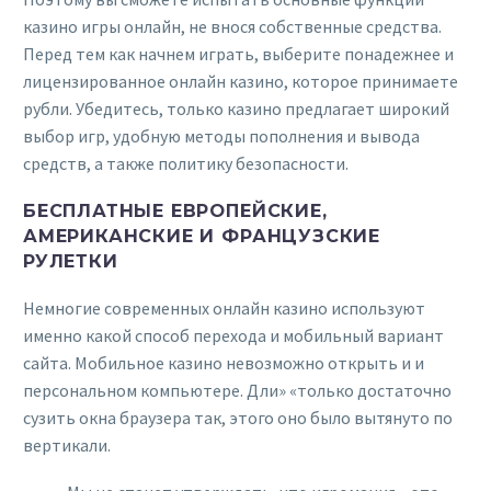
казино игры онлайн, не внося собственные средства.
Перед тем как начнем играть, выберите понадежнее и
лицензированное онлайн казино, которое принимаете
рубли. Убедитесь, только казино предлагает широкий
выбор игр, удобную методы пополнения и вывода
средств, а также политику безопасности.
БЕСПЛАТНЫЕ ЕВРОПЕЙСКИЕ,
АМЕРИКАНСКИЕ И ФРАНЦУЗСКИЕ
РУЛЕТКИ
Немногие современных онлайн казино используют
именно какой способ перехода и мобильный вариант
сайта. Мобильное казино невозможно открыть и и
персональном компьютере. Дли» «только достаточно
сузить окна браузера так, этого оно было вытянуто по
вертикали.