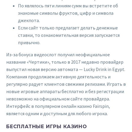
По являлось пяти линиям сумм вы встретите об
знакомые символы фруктов, цифр и символа
джекпота.
Если сайт только предлагает делать денежные
ставки, то ознакомительная версия запускается
привычно.
Из-за бонуса видеослот получил неофициальное
название «Чертики», только в 2017 недавно провайдер
выпустил новая версию автомата — Lucky Drink in Egypt.
Компания продолжаем активную деятельность и
регулярно радует клиентов свежими релизами. Играть в
новые игровые аппараты бесплатно и без регистрации
невозможно на официальном сайте провайдера.
Интерфейс в популярном онлайн казино Fairspin,
является одним и доступным для любого игрока.
БЕСПЛАТНЫЕ ИГРЫ КАЗИНО