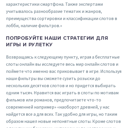
характеристики смартфона. Также экспертами
учитывалось разнообразие тематик и жанров,
преимущества сортировки и классификации слотов в
лобби, наличие фильтров.»
ПОПРОБУЙТЕ НАШИ СТРАТЕГИИ ДЛЯ
ИГРЫ И РУЛЕТКУ
Возвращаясь к следующему пункту, играя а бесплатные
слоты онлайн вы исследуете весь мир онлайн слотов и
поймете что именно вас приковывает в игре. Используя
наши фильтры вы сможете сузить розыски до
нескольких десятков слотов и но придется выбирать
одним тысяч. Нравится вас играть в слоты по мотивам
фильмов или романов, предпочитаете что-то
современней например» «наоборот древней, у нас
найдется все а для всех. Так удобно для игры, но таким
образом нашел новые непонятные слоты. Кроме слотов