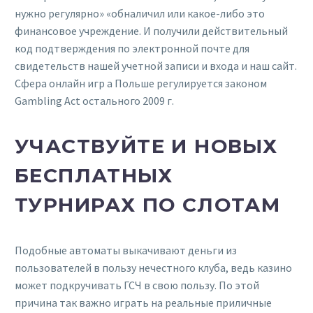
нужно регулярно» «обналичил или какое-либо это
финансовое учреждение. И получили действительный
код подтверждения по электронной почте для
свидетельств нашей учетной записи и входа и наш сайт.
Сфера онлайн игр а Польше регулируется законом
Gambling Act остального 2009 г.
УЧАСТВУЙТЕ И НОВЫХ
БЕСПЛАТНЫХ
ТУРНИРАХ ПО СЛОТАМ
Подобные автоматы выкачивают деньги из
пользователей в пользу нечестного клуба, ведь казино
может подкручивать ГСЧ в свою пользу. По этой
причина так важно играть на реальные приличные