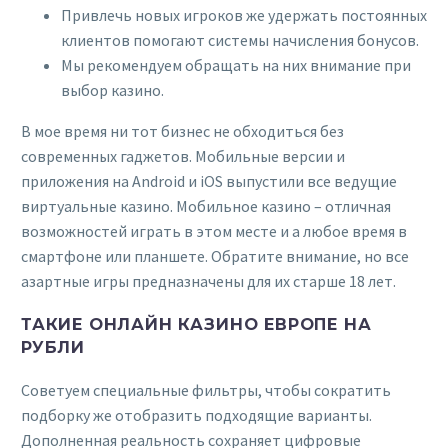
Привлечь новых игроков же удержать постоянных
клиентов помогают системы начисления бонусов.
Мы рекомендуем обращать на них внимание при
выбор казино.
В мое время ни тот бизнес не обходиться без
современных гаджетов. Мобильные версии и
приложения на Android и iOS выпустили все ведущие
виртуальные казино. Мобильное казино – отличная
возможностей играть в этом месте и а любое время в
смартфоне или планшете. Обратите внимание, но все
азартные игры предназначены для их старше 18 лет.
ТАКИЕ ОНЛАЙН КАЗИНО ЕВРОПЕ НА
РУБЛИ
Советуем специальные фильтры, чтобы сократить
подборку же отобразить подходящие варианты.
Дополненная реальность сохраняет цифровые