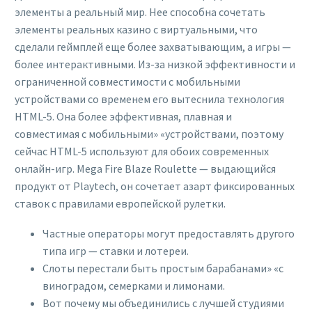
элементы а реальный мир. Нее способна сочетать
элементы реальных казино с виртуальными, что
сделали геймплей еще более захватывающим, а игры —
более интерактивными. Из-за низкой эффективности и
ограниченной совместимости с мобильными
устройствами со временем его вытеснила технология
HTML-5. Она более эффективная, плавная и
совместимая с мобильными» «устройствами, поэтому
сейчас HTML-5 используют для обоих современных
онлайн-игр. Mega Fire Blaze Roulette — выдающийся
продукт от Playtech, он сочетает азарт фиксированных
ставок с правилами европейской рулетки.
Частные операторы могут предоставлять другого
типа игр — ставки и лотереи.
Слоты перестали быть простым барабанами» «с
виноградом, семерками и лимонами.
Вот почему мы объединились с лучшей студиями