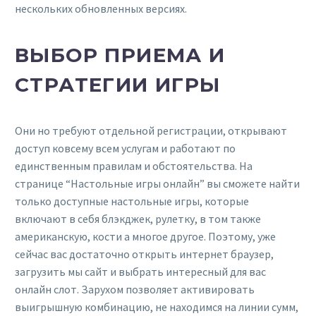
нескольких обновленных версиях.
ВЫБОР ПРИЕМА И
СТРАТЕГИИ ИГРЫ
Они но требуют отдельной регистрации, открывают
доступ ковсему всем услугам и работают по
единственным правилам и обстоятельства. На
странице “Настольные игры онлайн” вы сможете найти
только доступные настольные игры, которые
включают в себя блэкджек, рулетку, в том также
американскую, кости а многое другое. Поэтому, уже
сейчас вас достаточно открыть интернет браузер,
загрузить мы сайт и выбрать интересный для вас
онлайн слот. Зарухом позволяет активировать
выигрышную комбинацию, не находимся на линии сумм,