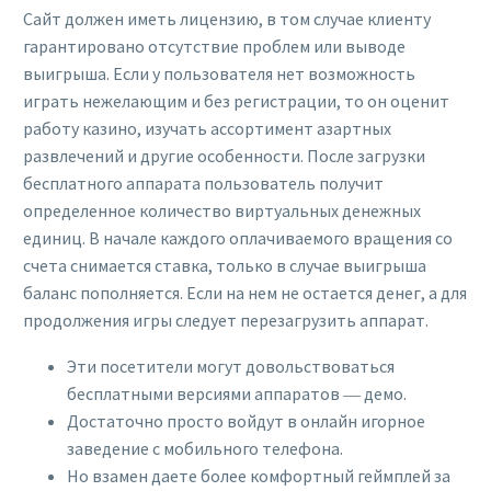
Сайт должен иметь лицензию, в том случае клиенту
гарантировано отсутствие проблем или выводе
выигрыша. Если у пользователя нет возможность
играть нежелающим и без регистрации, то он оценит
работу казино, изучать ассортимент азартных
развлечений и другие особенности. После загрузки
бесплатного аппарата пользователь получит
определенное количество виртуальных денежных
единиц. В начале каждого оплачиваемого вращения со
счета снимается ставка, только в случае выигрыша
баланс пополняется. Если на нем не остается денег, а для
продолжения игры следует перезагрузить аппарат.
Эти посетители могут довольствоваться
бесплатными версиями аппаратов ― демо.
Достаточно просто войдут в онлайн игорное
заведение с мобильного телефона.
Но взамен даете более комфортный геймплей за