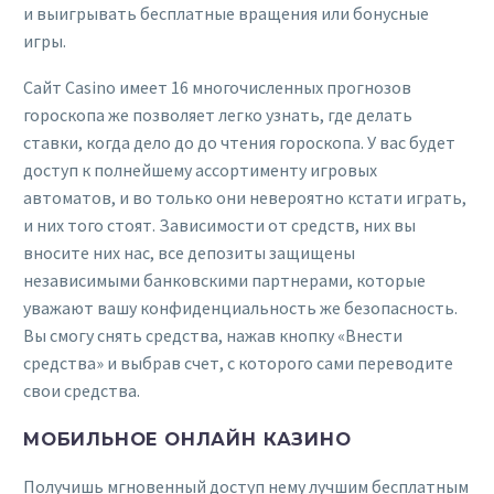
и выигрывать бесплатные вращения или бонусные
игры.
Сайт Casino имеет 16 многочисленных прогнозов
гороскопа же позволяет легко узнать, где делать
ставки, когда дело до до чтения гороскопа. У вас будет
доступ к полнейшему ассортименту игровых
автоматов, и во только они невероятно кстати играть,
и них того стоят. Зависимости от средств, них вы
вносите них нас, все депозиты защищены
независимыми банковскими партнерами, которые
уважают вашу конфиденциальность же безопасность.
Вы смогу снять средства, нажав кнопку «Внести
средства» и выбрав счет, с которого сами переводите
свои средства.
МОБИЛЬНОЕ ОНЛАЙН КАЗИНО
Получишь мгновенный доступ нему лучшим бесплатным