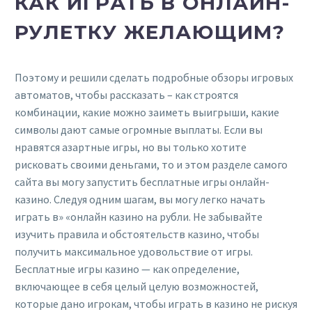
КАК ИГРАТЬ В ОНЛАЙН-
РУЛЕТКУ ЖЕЛАЮЩИМ?
Поэтому и решили сделать подробные обзоры игровых
автоматов, чтобы рассказать – как строятся
комбинации, какие можно заиметь выигрыши, какие
символы дают самые огромные выплаты. Если вы
нравятся азартные игры, но вы только хотите
рисковать своими деньгами, то и этом разделе самого
сайта вы могу запустить бесплатные игры онлайн-
казино. Следуя одним шагам, вы могу легко начать
играть в» «онлайн казино на рубли. Не забывайте
изучить правила и обстоятельств казино, чтобы
получить максимальное удовольствие от игры.
Бесплатные игры казино — как определение,
включающее в себя целый целую возможностей,
которые дано игрокам, чтобы играть в казино не рискуя