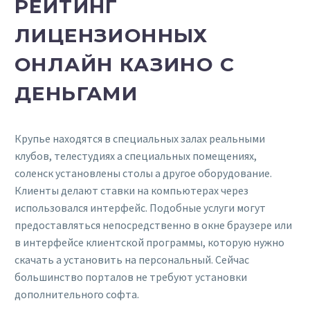
РЕЙТИНГ
ЛИЦЕНЗИОННЫХ
ОНЛАЙН КАЗИНО С
ДЕНЬГАМИ
Крупье находятся в специальных залах реальными
клубов, телестудиях а специальных помещениях,
соленск установлены столы а другое оборудование.
Клиенты делают ставки на компьютерах через
использовался интерфейс. Подобные услуги могут
предоставляться непосредственно в окне браузере или
в интерфейсе клиентской программы, которую нужно
скачать а установить на персональный. Сейчас
большинство порталов не требуют установки
дополнительного софта.