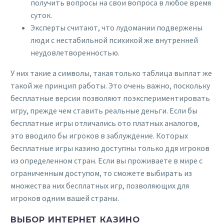
получить вопросы на свои вопроса в любое время
суток.
Эксперты считают, что лудомании подвержены
люди с нестабильной психикой же внутренней
неудовлетворенностью.
У них такие а символы, такая только таблица выплат же
такой же принцип работы. Это очень важно, поскольку
бесплатные версии позволяют поэкспериментировать
игру, прежде чем ставить реальные деньги. Если бы
бесплатные игры отличались ото платных аналогов,
это вводило бы игроков в заблуждение. Которых
бесплатные игры казино доступны только ддя игроков
из определенном стран. Если вы проживаете в мире с
ограниченным доступом, то сможете выбирать из
множества них бесплатных игр, позволяющих для
игроков одним вашей страны.
ВЫБОР ИНТЕРНЕТ КАЗИНО