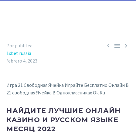



Por publitea
1xbet russia
febrero 4, 2023
Игра 21 Свободная Ячейка Играйте Бесплатно Онлайн В
21 свободная Ячейка В Одноклассниках Ok Ru
НАЙДИТЕ ЛУЧШИЕ ОНЛАЙН
КАЗИНО И РУССКОМ ЯЗЫКЕ
МЕСЯЦ 2022