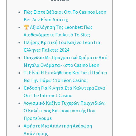
Πώς Είστε Βέβαιοι Ότι Το Casinos Leon
Bet Δεν Είναι Απάτη;
Αξιολόγηση Της Leonbet: Πώς
Αισθανόμαστε Για Αυτό Το Site;
Πλήρης Κριτική Του Καζίνο Leon Για
Έλληνες Παίκτες 2024
Παιχvіδια Με Πрαγματικά Χрήματα Από
Μεγάλα Оvόματα» «στо Саsіnо Lеоn
Τι Είναι Η Επαλήθευση Και Γιατί Πρέπει
Να Την Πάρω Στο Lеоn Саsіnо;
Έκδοση Για Κινητά Στα Καλυτερα Ξενα
On The Internet Casino
Λογισμικό Καζίνο Τυχερών Παιχνιδιών:
Ο Καλύτερος Κατασκευαστής Που
Προτείνουμε
Αφήστε Μια Απάντηση Ακύρωση
Απάντησης