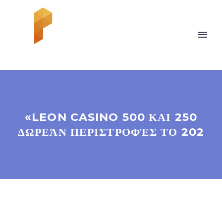
«LEON CASINO 500 ΚΑΙ 250
ΔΩΡΕΆΝ ΠΕΡΙΣΤΡΟΦΈΣ ΤΟ 202