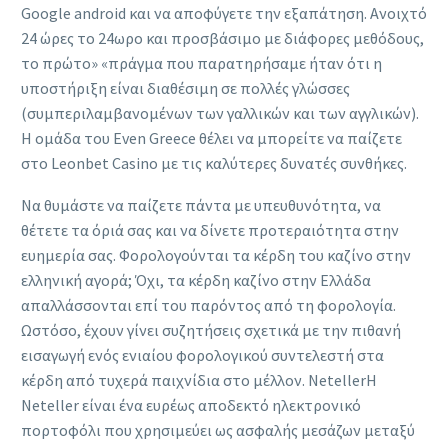
Google android και να αποφύγετε την εξαπάτηση. Ανοιχτό
24 ώρες το 24ωρο και προσβάσιμο με διάφορες μεθόδους,
το πρώτο» «πράγμα που παρατηρήσαμε ήταν ότι η
υποστήριξη είναι διαθέσιμη σε πολλές γλώσσες
(συμπεριλαμβανομένων των γαλλικών και των αγγλικών).
Η ομάδα του Even Greece θέλει να μπορείτε να παίζετε
στο Leonbet Casino με τις καλύτερες δυνατές συνθήκες.
Να θυμάστε να παίζετε πάντα με υπευθυνότητα, να
θέτετε τα όριά σας και να δίνετε προτεραιότητα στην
ευημερία σας. Φορολογούνται τα κέρδη του καζίνο στην
ελληνική αγορά; Όχι, τα κέρδη καζίνο στην Ελλάδα
απαλλάσσονται επί του παρόντος από τη φορολογία.
Ωστόσο, έχουν γίνει συζητήσεις σχετικά με την πιθανή
εισαγωγή ενός ενιαίου φορολογικού συντελεστή στα
κέρδη από τυχερά παιχνίδια στο μέλλον. NetellerΗ
Neteller είναι ένα ευρέως αποδεκτό ηλεκτρονικό
πορτοφόλι που χρησιμεύει ως ασφαλής μεσάζων μεταξύ