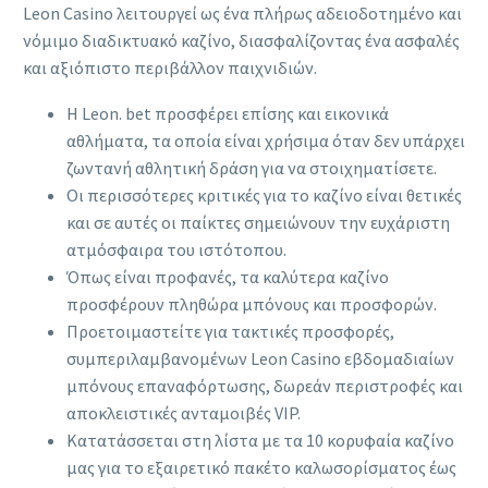
Leon Casino λειτουργεί ως ένα πλήρως αδειοδοτημένο και
νόμιμο διαδικτυακό καζίνο, διασφαλίζοντας ένα ασφαλές
και αξιόπιστο περιβάλλον παιχνιδιών.
Η Leon. bet προσφέρει επίσης και εικονικά
αθλήματα, τα οποία είναι χρήσιμα όταν δεν υπάρχει
ζωντανή αθλητική δράση για να στοιχηματίσετε.
Οι περισσότερες κριτικές για το καζίνο είναι θετικές
και σε αυτές οι παίκτες σημειώνουν την ευχάριστη
ατμόσφαιρα του ιστότοπου.
Όπως είναι προφανές, τα καλύτερα καζίνο
προσφέρουν πληθώρα μπόνους και προσφορών.
Προετοιμαστείτε για τακτικές προσφορές,
συμπεριλαμβανομένων Leon Casino εβδομαδιαίων
μπόνους επαναφόρτωσης, δωρεάν περιστροφές και
αποκλειστικές ανταμοιβές VIP.
Κατατάσσεται στη λίστα με τα 10 κορυφαία καζίνο
μας για το εξαιρετικό πακέτο καλωσορίσματος έως