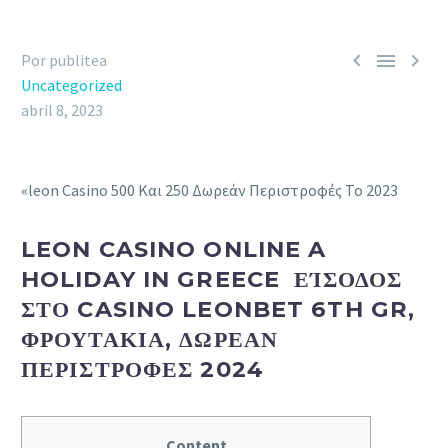



Por publitea
Uncategorized
abril 8, 2023
«leon Casino 500 Και 250 Δωρεάν Περιστροφές Το 2023
LEON CASINO ONLINE A
HOLIDAY IN GREECE ​ ΕΊΣΟΔΟΣ
ΣΤΟ CASINO LEONBET 6TH GR,
ΦΡΟΥΤΑΚΙΑ, ΔΩΡΕΑΝ
ΠΕΡΙΣΤΡΟΦΕΣ 2024
Content