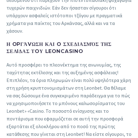
τυχερών παιχνιδιών. Εάν δεν ήσασταν σίγουροι ότι
υπάρχουν ασφαλείς ιστότοποι τζόγου με πραγματικά
χρήματα για παίκτες του Αρκάνσας, αλλά και να τα
χάσουν.
Η ОРΓΆVΩΣΗ ΚΑΙ О ΣΧΕΔΙΑΣΜΌΣ ΤΗΣ
ΣΕΛІΔΑΣ ΤОΥ LЕОNСАSІNО
Αυτό προσφέρει το πλεονέκτημα της ανωνυμίας, της
ταχύτητας εκτέλεσης και της αυξημένης ασφάλειας!
Επιπλέον, τα όρια πληρωμών είναι πολύ υψηλότερα χάρη
στη χρήση κρυπτονομισμάτων στη Leonbet. Θα θέλαμε
να σας δώσουμε ένα συγκεκριμένο παράδειγμα για το πώς
να χρησιμοποιήσετε το μπόνους καλωσορίσματος του
Leonbet» «Casino. Το ποσοστό ενίσχυσης και το
ποντάρισμα που εφαρμόζεται σε αυτή την προσφορά
εξαρτάται εξ ολοκλήρου από το ποσό της πρώτης
κατάθεσης που γίνεται στη Leonbet! Να είστε σίγουροι, το