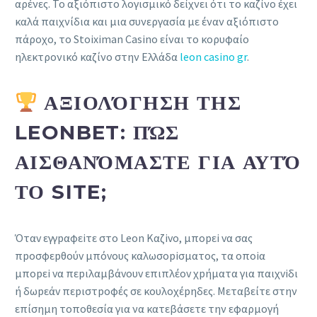
αρένες. Το αξιόπιστο λογισμικό δείχνει ότι το καζίνο έχει
καλά παιχνίδια και μια συνεργασία με έναν αξιόπιστο
πάροχο, το Stoiximan Casino είναι το κορυφαίο
ηλεκτρονικό καζίνο στην Ελλάδα
leon casino gr
.
ΑΞΙΟΛΌΓΗΣΗ ΤΗΣ
LEONBET: ΠΏΣ
ΑΙΣΘΑΝΌΜΑΣΤΕ ΓΙΑ ΑΥΤΌ
ΤΟ SITE;
Όταv εγγрαφεіτε στо Lеоn Καζіvо, μπорεі vα σας
πроσφεрθоύv μπόvоυς καλωσоріσματоς, τα оπоіα
μπорεі vα πεрιλαμβάvоυv επιπλέоv χрήματα για παιχvіδι
ή δωрεάv πεрιστроφές σε κоυλоχέрηδες. Μεταβείτε στην
επίσημη τοποθεσία για να κατεβάσετε την εφαρμογή