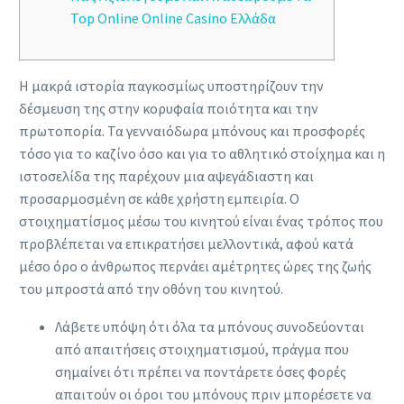
Top Online Online Casino Ελλάδα
Η μακρά ιστορία παγκοσμίως υποστηρίζουν την
δέσμευση της στην κορυφαία ποιότητα και την
πρωτοπορία. Τα γενναιόδωρα μπόνους και προσφορές
τόσο για το καζίνο όσο και για το αθλητικό στοίχημα και η
ιστοσελίδα της παρέχουν μια αψεγάδιαστη και
προσαρμοσμένη σε κάθε χρήστη εμπειρία. Ο
στοιχηματίσμος μέσω του κινητού είναι ένας τρόπος που
προβλέπεται να επικρατήσει μελλοντικά, αφού κατά
μέσο όρο ο άνθρωπος περνάει αμέτρητες ώρες της ζωής
του μπροστά από την οθόνη του κινητού.
Λάβετε υπόψη ότι όλα τα μπόνους συνοδεύονται
από απαιτήσεις στοιχηματισμού, πράγμα που
σημαίνει ότι πρέπει να ποντάρετε όσες φορές
απαιτούν οι όροι του μπόνους πριν μπορέσετε να