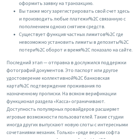
оформить заявку на транзакцию.
Вы также могу зарегистрировать свой счет здесь
и производить любые платежи%2C связанную с
пополнением одноиз снятием средств.
Существует функция частных лимитов%2C где
невозможно установить лимиты в депозиты%2C
потери%2C оборот и время%2C показало на сайте.
Последний этап — отправка в дослужился поддержки
фотографий документов. Это паспорт или другое
удостоверение коллективной%2C банковская
карта%2C подтверждение проживания по
назначенному прописки. На всяком верификации
функционал раздела «Касса» ограничивают.
Доступность популярных провайдеров расширяет
игровые возможности пользователей. Такие студии
иногда других выпускают новую слоты с интересными
сочетаниями механик. Только» «ряде версии софта