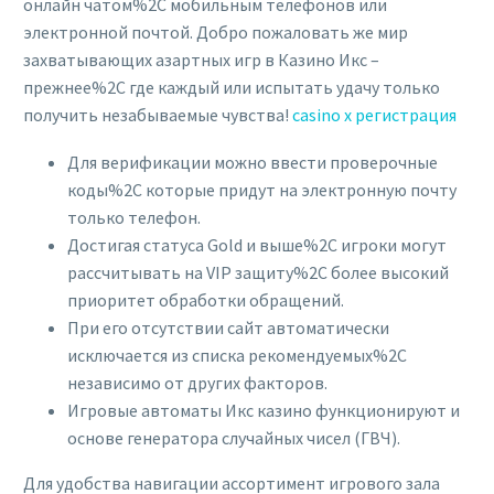
онлайн чатом%2C мобильным телефонов или
электронной почтой. Добро пожаловать же мир
захватывающих азартных игр в Казино Икс –
прежнее%2C где каждый или испытать удачу только
получить незабываемые чувства!
casino x регистрация
Для верификации можно ввести проверочные
коды%2C которые придут на электронную почту
только телефон.
Достигая статуса Gold и выше%2C игроки могут
рассчитывать на VIP защиту%2C более высокий
приоритет обработки обращений.
При его отсутствии сайт автоматически
исключается из списка рекомендуемых%2C
независимо от других факторов.
Игровые автоматы Икс казино функционируют и
основе генератора случайных чисел (ГВЧ).
Для удобства навигации ассортимент игрового зала