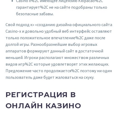
Casino x%2C имеющее лицензию Кюрасао%2C
гарантирует%2C не на сайте подобраны только
безопасные забавы.
Свой подход к» «созданию дизайна официального сайта
Casino-x и довольно удобный веб интерфейс оставляют
только положительное впечатление%2C даже после
долгой игры. Разнообразнейшие выбор игровых
аппаратов формируют данный сайт в достаточной
меньшей. Игроки располагают множеством различных
видов игр%2C которые удовлетворят этих желающих.
Предложение часто продолжается%2C поэтому ни один
пользователь даже будет жаловаться на скуку.
РЕГИСТРАЦИЯ В
ОНЛАЙН КАЗИНО