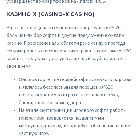
усовершенство смартфонов на Android и iOS.
КАЗИНО Х (CASINO-X CASINO)
Здесь игроки делаются полный набор функций%2C
большой выбор софта и другие предложение онлайн
казино. Профессионалы области рекомендуют загодя
сформировать список рабочих зеркал. Таким самым%2C
клиенты получают доступ в азартный клуб и экономят
свое время.
Оно повторяет интерфейс официального портала
и являлось безопасным для посещения%2C
позволяя анонимно играть на ставках в обход
блокировок Роскомнадзора.
На этапе сертификации игрового софта работы
генератора проверяется независимым
международным аудитором%2C обеспечивающим
честную игру.