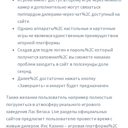
камер и дополнительно могут связаться
пиппардом дилерами через чат%2C доступный на
сайте.
Однако аппараты%2C настольные и карточные
игры не являемся единственным преимуществом
игорной платформы.
Создав для подле логин и пароль%2C который
получится запомнил%2C вы сможете никаких
проблем заходить в сайт в полсекунды доли
секунд.
Далее%2C достаточно нажать кнопку
«Завершить» и аккаунт будет предназначен.
Также желании пользователь например полностью
погрузиться в атмосферу реального игрового
заведения Лас Вегаса. Live разделы официальных
сайтов предлагает пользователю провести время с
живым дилером. Икс Казино – игровая платформа%2C