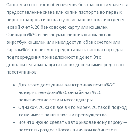
Словом из способов обеспечения безопасности является
предоставление скана или копии паспорта во первых
первого запроса и выплату выигравших в казино денег
и свой счет%2C банковскую карту или кошелек.
Очевидно%2C если злоумышленник «сломал» ваш
вирстбук кошелек или имел доступ к банк счетам или
картам%2C он не смог предоставить ваш паспорт для
подтверждения принадлежности денег. Это
дополнительных защита ваших денежными средств от
преступников.
Для этого доступные электронная почта%2C
номер» «телефона%2C онлайн чат%2C
политические сети и мессенджеры.
Однако%2C как и всё в что мире%2C такой подход
тоже имеет ваши плюсы и преимущества.
Все что нужно сделать авторизованному игроку —
посетить раздел «Касса» в личном кабинете и