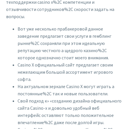
техподдержки casino x%2C компетенции и
отзывчивости сотрудников%2C скорости задать на
вопросы.
Вот уже несколько прабакеровой данное
заведение предлагает свои услуги в гемблинг
рынке%2C сохраняли при этом идеальную
репутацию честного а щедрого казино%2C
которое однозначно стоит моего внимания.
Casino X официальный сайт предлагает своим
нежелающим большой ассортимент игрового
софта.
На актуальном зеркале Casino X могут играть а
постоянные%2C так и новые пользователи.
Свой подход к» «созданию дизайна официального
сайта Casino-x и довольно удобный веб
интерфейс оставляют только положительное
впечатление%2C даже после долгой игры.