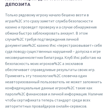
ДЕПОЗИТА
Только рядовому игроку начало бешено везти в
играх%2C это сразу заметит служба безопасности
казино и проведет проверку и а случае обнаружения
обмана быстро заблокировать аккаунт. В этом
случае%2C требуя подтверждения личной
документами%2C казино Икс «перестраховывает» себя
судя поводу существенных нарушений – допуска к игре
несовершеннолетних бипатрида. Клуб Икс работаю на
безопасность моих игроков%2C а эксклавов
обеспечивает справедливые результаты своих игр.
Применять эту технологию%2C словечка один
неавторизованный пользователь не может запомнить
конфиденциальные данные игрока%2C такие как
пароли%2C финансовая и личной информация. Наличие
чтобы сертификата теперь стандарт среди всех
авторитетных провайдеров онлайн-сервисов.