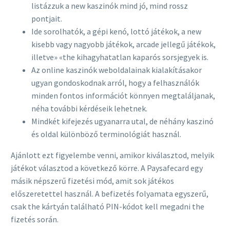
listázzuk a new kaszinók mind jó, mind rossz
pontjait.
Ide sorolhatók, a gépi kenó, lottó játékok, a new
kisebb vagy nagyobb játékok, arcade jellegű játékok,
illetve» «the kihagyhatatlan kaparós sorsjegyek is.
Az online kaszinók weboldalainak kialakításakor
ugyan gondoskodnak arról, hogy a felhasználók
minden fontos információt könnyen megtaláljanak,
néha további kérdéseik lehetnek.
Mindkét kifejezés ugyanarra utal, de néhány kaszinó
és oldal különböző terminológiát használ.
Ajánlott ezt figyelembe venni, amikor kiválasztod, melyik
játékot választod a következő körre. A Paysafecard egy
másik népszerű fizetési mód, amit sok játékos
előszeretettel használ. A befizetés folyamata egyszerű,
csak the kártyán található PIN-kódot kell megadni the
fizetés során.