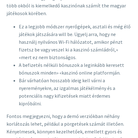
több okból is kiemelkedő kaszinónak számít the magyar
játékosok körében.
Ez a legjobb módszer nyerőgépek, asztali és még élő
játékok játszására will be. Ügyelj arra, hogy ne
használj nyilvános Wi-Fi hálózatot, amikor pénzt
fizetsz be vagy veszel ki a kaszinó számládról,»
«mert ez nem biztonságos.
A befizetés nélküli bónuszok a leginkább keresett
bónuszok minden» «kaszinó online platformján.
Bár várhatóan hosszabb ideig kell várni a
nyereményekre, az izgalmas játékélmény és a
potenciális nagy kifizetések miatt érdemes
kipróbálni.
Fontos megjegyezni, hogy a demó verziókban néhány
korlátozás lehet, például a pörgetések számát illetően.
Kényelmesek, könnyen kezelhetőek, emellett gyors és