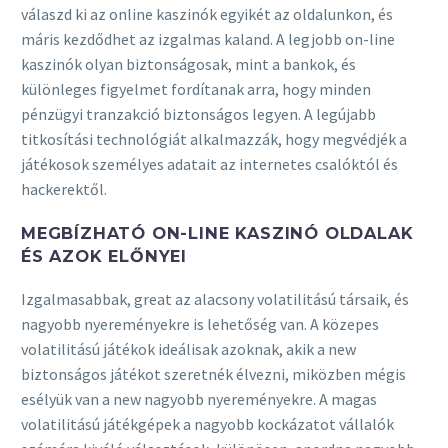
válaszd ki az online kaszinók egyikét az oldalunkon, és
máris kezdődhet az izgalmas kaland. A legjobb on-line
kaszinók olyan biztonságosak, mint a bankok, és
különleges figyelmet fordítanak arra, hogy minden
pénzügyi tranzakció biztonságos legyen. A legújabb
titkosítási technológiát alkalmazzák, hogy megvédjék a
játékosok személyes adatait az internetes csalóktól és
hackerektől.
MEGBÍZHATÓ ON-LINE KASZINÓ OLDALAK
ÉS AZOK ELŐNYEI
Izgalmasabbak, great az alacsony volatilitású társaik, és
nagyobb nyereményekre is lehetőség van. A közepes
volatilitású játékok ideálisak azoknak, akik a new
biztonságos játékot szeretnék élvezni, miközben mégis
esélyük van a new nagyobb nyereményekre. A magas
volatilitású játékgépek a nagyobb kockázatot vállalók