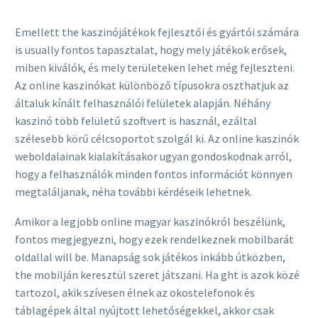
Emellett the kaszinójátékok fejlesztői és gyártói számára
is usually fontos tapasztalat, hogy mely játékok erősek,
miben kiválók, és mely területeken lehet még fejleszteni.
Az online kaszinókat különböző típusokra oszthatjuk az
általuk kínált felhasználói felületek alapján. Néhány
kaszinó több felületű szoftvert is használ, ezáltal
szélesebb körű célcsoportot szolgál ki. Az online kaszinók
weboldalainak kialakításakor ugyan gondoskodnak arról,
hogy a felhasználók minden fontos információt könnyen
megtaláljanak, néha további kérdéseik lehetnek.
Amikor a legjobb online magyar kaszinókról beszélünk,
fontos megjegyezni, hogy ezek rendelkeznek mobilbarát
oldallal will be. Manapság sok játékos inkább útközben,
the mobilján keresztül szeret játszani. Ha ght is azok közé
tartozol, akik szívesen élnek az okostelefonok és
táblagépek által nyújtott lehetőségekkel, akkor csak