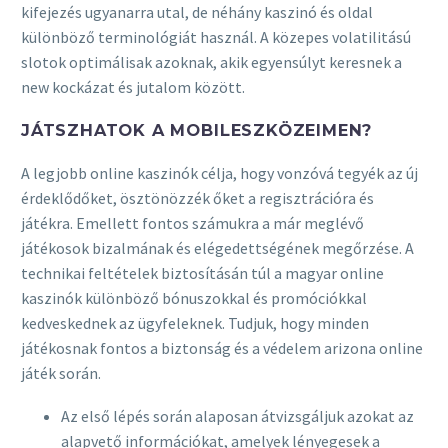
kifejezés ugyanarra utal, de néhány kaszinó és oldal
különböző terminológiát használ. A közepes volatilitású
slotok optimálisak azoknak, akik egyensúlyt keresnek a
new kockázat és jutalom között.
JÁTSZHATOK A MOBILESZKÖZEIMEN?
A legjobb online kaszinók célja, hogy vonzóvá tegyék az új
érdeklődőket, ösztönözzék őket a regisztrációra és
játékra. Emellett fontos számukra a már meglévő
játékosok bizalmának és elégedettségének megőrzése. A
technikai feltételek biztosításán túl a magyar online
kaszinók különböző bónuszokkal és promóciókkal
kedveskednek az ügyfeleknek. Tudjuk, hogy minden
játékosnak fontos a biztonság és a védelem arizona online
játék során.
Az első lépés során alaposan átvizsgáljuk azokat az
alapvető információkat, amelyek lényegesek a