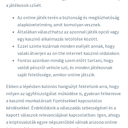
a játékosok szívét.
Az online játék terén a biztonság és megbízhatóság
alapkövetelmény, amit komolyan vesznek.
Általában választhatsz az azonnali játék opció vagy
egy kaszinó alkalmazás letöltése között.
Ezzel szinte kizárnak minden esélyét annak, hogy
valaki átverjen az on the internet kaszinó oldalakon.
Fontos azonban mindig szem előtt tartani, hogy
valódi pénzről vehicle szó, és minden játékosnak
saját felelőssége, amikor online játszik.
Ebben a lépésben különös hangsúlyt fektetünk arra, hogy
milyen az ügyfélszolgálat működése is, gyakran felkeresve
a kaszinó munkatársait fizetésekkel kapcsolatos
kérdésekkel. Érdeklődünk a válaszadás sebességével és a
kapott válaszok relevanciájával kapcsolatban. Igen, ahogy
a kriptovaluták egyre népszerűbbé válnak arizona online