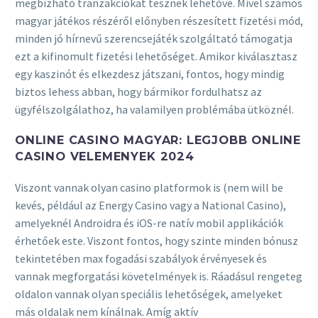
megbízható tranzakciókat tesznek lehetővé. Mivel számos
magyar játékos részéről előnyben részesített fizetési mód,
minden jó hírnevű szerencsejáték szolgáltató támogatja
ezt a kifinomult fizetési lehetőséget. Amikor kiválasztasz
egy kaszinót és elkezdesz játszani, fontos, hogy mindig
biztos lehess abban, hogy bármikor fordulhatsz az
ügyfélszolgálathoz, ha valamilyen problémába ütköznél.
ONLINE CASINO MAGYAR: LEGJOBB ONLINE
CASINO VELEMENYEK 2024
Viszont vannak olyan casino platformok is (nem will be
kevés, például az Energy Casino vagy a National Casino),
amelyeknél Androidra és iOS-re natív mobil applikációk
érhetőek este. Viszont fontos, hogy szinte minden bónusz
tekintetében max fogadási szabályok érvényesek és
vannak megforgatási követelmények is. Ráadásul rengeteg
oldalon vannak olyan speciális lehetőségek, amelyeket
más oldalak nem kínálnak. Amíg aktív