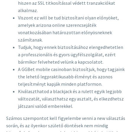
hiszen az SSL titkosítással védett tranzakciókat
alkalmaz.
Viszont ez will be tud biztosítani olyan előnyöket,
amelyek arizona online szerencsejáték
vonatkozásában határozottan előnyösneknek
számítanak.
Tudjuk, hogy ennek biztosításához elengedhetetlen
a professzionális és gyors ügyfélszolgálat, ezért
bármikor felveheted velünk a kapcsolatot.
A GGBet mobile casinoban biztosítjuk, hogy tagjaink
the lehető legpraktikusabb élményt és azonos
teljesítményt kapják minden platformon.
Kiválaszthatod a blackjack és a rulett egyik legjobb
változatát, választhatsz egy asztalt, és elkezdhetsz
játszani valódi emberekkel.
Számos szempontot kell figyelembe venni a new választás
során, és az ilyenkor születő döntések nem mindig