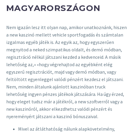
MAGYARORSZÁGON
Nem igazán lesz itt olyan nap, amikor unatkoznánk, hiszen
a new kaszinó mellett vehicle sportfogadás és számtalan
izgalmas egyéb játék is. Az egyik az, hogy egyszerűen
megnyitod a neked szimpatikus oldalt, és demó módban,
regisztráció nélkül játszani kezded a kedvenceid. A másik
lehetőség az,» «hogy végrehajtod az egyébként elég
egyszerű regisztrációt, majd vagy demó módban, vagy
feltöltött egyenleggel valódi pénzért kezdesz el játszani.
Nem, minden általunk ajánlott kaszinóban truck
lehetőség ingyen pénzes játékok játszására. Ha úgy érzed,
hogy eleget tudsz már a játékról, a new szoftverről vagy a
new kaszinóról, akkor elkezdhetsz valódi pénzért és
nyereményért játszani a kaszinó bónuszaival.
Mivel az átláthatóság nálunk alapkövetelmény,