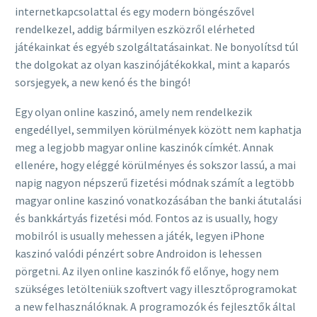
internetkapcsolattal és egy modern böngészővel
rendelkezel, addig bármilyen eszközről elérheted
játékainkat és egyéb szolgáltatásainkat. Ne bonyolítsd túl
the dolgokat az olyan kaszinójátékokkal, mint a kaparós
sorsjegyek, a new kenó és the bingó!
Egy olyan online kaszinó, amely nem rendelkezik
engedéllyel, semmilyen körülmények között nem kaphatja
meg a legjobb magyar online kaszinók címkét. Annak
ellenére, hogy eléggé körülményes és sokszor lassú, a mai
napig nagyon népszerű fizetési módnak számít a legtöbb
magyar online kaszinó vonatkozásában the banki átutalási
és bankkártyás fizetési mód. Fontos az is usually, hogy
mobilról is usually mehessen a játék, legyen iPhone
kaszinó valódi pénzért sobre Androidon is lehessen
pörgetni. Az ilyen online kaszinók fő előnye, hogy nem
szükséges letölteniük szoftvert vagy illesztőprogramokat
a new felhasználóknak. A programozók és fejlesztők által