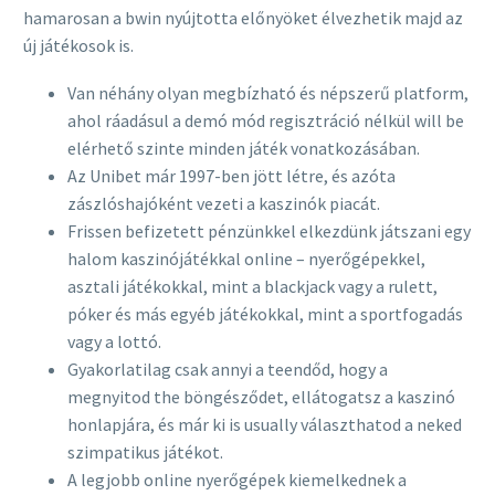
hamarosan a bwin nyújtotta előnyöket élvezhetik majd az
új játékosok is.
Van néhány olyan megbízható és népszerű platform,
ahol ráadásul a demó mód regisztráció nélkül will be
elérhető szinte minden játék vonatkozásában.
Az Unibet már 1997-ben jött létre, és azóta
zászlóshajóként vezeti a kaszinók piacát.
Frissen befizetett pénzünkkel elkezdünk játszani egy
halom kaszinójátékkal online – nyerőgépekkel,
asztali játékokkal, mint a blackjack vagy a rulett,
póker és más egyéb játékokkal, mint a sportfogadás
vagy a lottó.
Gyakorlatilag csak annyi a teendőd, hogy a
megnyitod the böngésződet, ellátogatsz a kaszinó
honlapjára, és már ki is usually választhatod a neked
szimpatikus játékot.
A legjobb online nyerőgépek kiemelkednek a