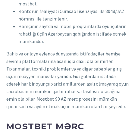
mostbet.
Kontorun fəaliyyəti Curasao lisenziyası ilə 8048/JAZ
nömrəsi ilə tənzimlənir.
Həmçinin saytda və mobil proqramlarda oyunçuların
rahatlığı üçün Azərbaycan qabığından istifadə etmək
mümkündür.
Bahis və onlayn əyləncə dünyasında istifadəçilər həmişə
sevimli platformalarına asanlıqla daxil ola bilmirlər.
Tıxanmalar, texniki problemlər və ya digər səbəblər giriş
üçün müəyyən maneələr yaradır. Güzgülərdən istifadə
edərək hər bir oyunçu xarici amillərdən asılı olmayaraq oyun
təcrübəsinin mümkün qədər rahat və fasiləsiz olacağına
əmin ola bilər. Mostbet 90 AZ mərc prosesini mümkün
qədər sadə və aydın etmək üçün mümkün olan hər şeyi edir.
MOSTBET MƏRC