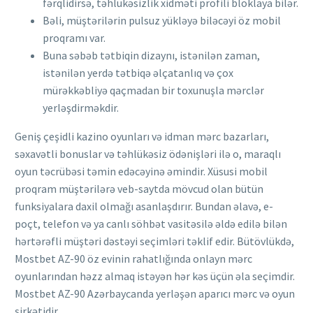
fərqlidirsə, təhlükəsizlik xidməti profili bloklaya bilər.
Bəli, müştərilərin pulsuz yükləyə biləcəyi öz mobil
proqramı var.
Buna səbəb tətbiqin dizaynı, istənilən zaman,
istənilən yerdə tətbiqə əlçatanlıq və çox
mürəkkəbliyə qaçmadan bir toxunuşla mərclər
yerləşdirməkdir.
Geniş çeşidli kazino oyunları və idman mərc bazarları,
səxavətli bonuslar və təhlükəsiz ödənişləri ilə o, maraqlı
oyun təcrübəsi təmin edəcəyinə əmindir. Xüsusi mobil
proqram müştərilərə veb-saytda mövcud olan bütün
funksiyalara daxil olmağı asanlaşdırır. Bundan əlavə, e-
poçt, telefon və ya canlı söhbət vasitəsilə əldə edilə bilən
hərtərəfli müştəri dəstəyi seçimləri təklif edir. Bütövlükdə,
Mostbet AZ-90 öz evinin rahatlığında onlayn mərc
oyunlarından həzz almaq istəyən hər kəs üçün əla seçimdir.
Mostbet AZ-90 Azərbaycanda yerləşən aparıcı mərc və oyun
şirkətidir.