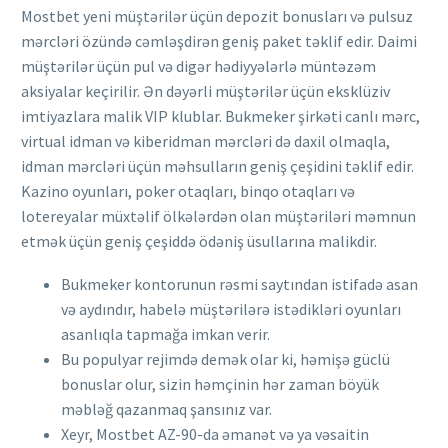
Mostbet yeni müştərilər üçün depozit bonusları və pulsuz
mərcləri özündə cəmləşdirən geniş paket təklif edir. Daimi
müştərilər üçün pul və digər hədiyyələrlə müntəzəm
aksiyalar keçirilir. Ən dəyərli müştərilər üçün eksklüziv
imtiyazlara malik VIP klublar. Bukmeker şirkəti canlı mərc,
virtual idman və kiberidman mərcləri də daxil olmaqla,
idman mərcləri üçün məhsulların geniş çeşidini təklif edir.
Kazino oyunları, poker otaqları, binqo otaqları və
lotereyalar müxtəlif ölkələrdən olan müştəriləri məmnun
etmək üçün geniş çeşiddə ödəniş üsullarına malikdir.
Bukmeker kontorunun rəsmi saytından istifadə asan
və aydındır, habelə müştərilərə istədikləri oyunları
asanlıqla tapmağa imkan verir.
Bu populyar rejimdə demək olar ki, həmişə güclü
bonuslar olur, sizin həmçinin hər zaman böyük
məbləğ qazanmaq şansınız var.
Xeyr, Mostbet AZ-90-da əmanət və ya vəsaitin