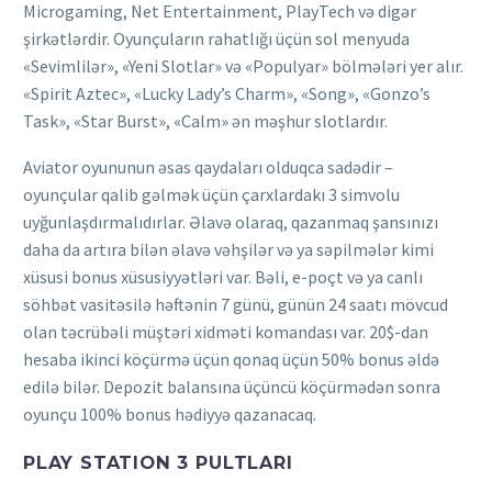
Microgaming, Net Entertainment, PlayTech və digər
şirkətlərdir. Oyunçuların rahatlığı üçün sol menyuda
«Sevimlilər», «Yeni Slotlar» və «Populyar» bölmələri yer alır.
«Spirit Aztec», «Lucky Lady’s Charm», «Song», «Gonzo’s
Task», «Star Burst», «Calm» ən məşhur slotlardır.
Aviator oyununun əsas qaydaları olduqca sadədir –
oyunçular qalib gəlmək üçün çarxlardakı 3 simvolu
uyğunlaşdırmalıdırlar. Əlavə olaraq, qazanmaq şansınızı
daha da artıra bilən əlavə vəhşilər və ya səpilmələr kimi
xüsusi bonus xüsusiyyətləri var. Bəli, e-poçt və ya canlı
söhbət vasitəsilə həftənin 7 günü, günün 24 saatı mövcud
olan təcrübəli müştəri xidməti komandası var. 20$-dan
hesaba ikinci köçürmə üçün qonaq üçün 50% bonus əldə
edilə bilər. Depozit balansına üçüncü köçürmədən sonra
oyunçu 100% bonus hədiyyə qazanacaq.
PLAY STATION 3 PULTLARI