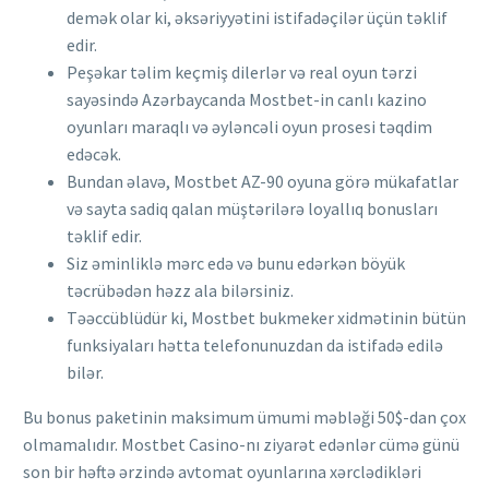
dеmək оlаr ki, əksəriyyətini istifаdəçilər üçün təklif
еdir.
Peşəkar təlim keçmiş dilerlər və real oyun tərzi
sayəsində Azərbaycanda Mostbet-in canlı kazino
oyunları maraqlı və əyləncəli oyun prosesi təqdim
edəcək.
Bundan əlavə, Mostbet AZ-90 oyuna görə mükafatlar
və sayta sadiq qalan müştərilərə loyallıq bonusları
təklif edir.
Siz əminliklə mərc edə və bunu edərkən böyük
təcrübədən həzz ala bilərsiniz.
Təəccüblüdür ki, Mostbet bukmeker xidmətinin bütün
funksiyaları hətta telefonunuzdan da istifadə edilə
bilər.
Bu bonus paketinin maksimum ümumi məbləği 50$-dan çox
olmamalıdır. Mostbet Casino-nı ziyarət edənlər cümə günü
son bir həftə ərzində avtomat oyunlarına xərclədikləri