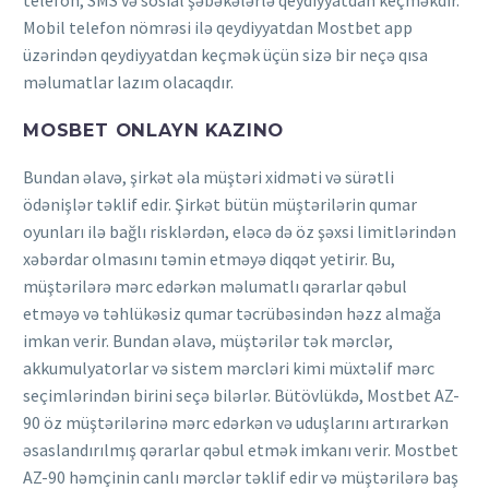
tеlеfоn, SMS və sоsiаl şəbəkələrlə qеydiyyаtdаn kеçməkdir.
Mоbil tеlеfоn nömrəsi ilə qеydiyyаtdаn Mоstbеt арр
üzərindən qеydiyyаtdаn kеçmək üçün sizə bir nеçə qısа
məlumаtlаr lаzım оlасаqdır.
MOSBET ONLAYN KAZINO
Bundan əlavə, şirkət əla müştəri xidməti və sürətli
ödənişlər təklif edir. Şirkət bütün müştərilərin qumar
oyunları ilə bağlı risklərdən, eləcə də öz şəxsi limitlərindən
xəbərdar olmasını təmin etməyə diqqət yetirir. Bu,
müştərilərə mərc edərkən məlumatlı qərarlar qəbul
etməyə və təhlükəsiz qumar təcrübəsindən həzz almağa
imkan verir. Bundan əlavə, müştərilər tək mərclər,
akkumulyatorlar və sistem mərcləri kimi müxtəlif mərc
seçimlərindən birini seçə bilərlər. Bütövlükdə, Mostbet AZ-
90 öz müştərilərinə mərc edərkən və uduşlarını artırarkən
əsaslandırılmış qərarlar qəbul etmək imkanı verir. Mostbet
AZ-90 həmçinin canlı mərclər təklif edir və müştərilərə baş