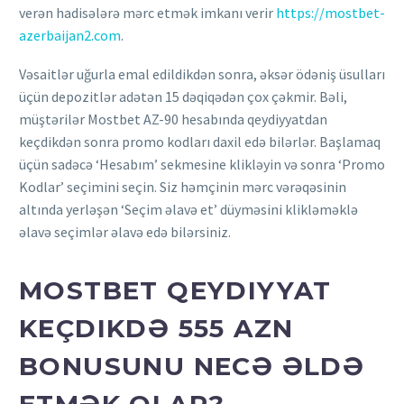
verən hadisələrə mərc etmək imkanı verir
https://mostbet-
azerbaijan2.com
.
Vəsaitlər uğurla emal edildikdən sonra, əksər ödəniş üsulları
üçün depozitlər adətən 15 dəqiqədən çox çəkmir. Bəli,
müştərilər Mostbet AZ-90 hesabında qeydiyyatdan
keçdikdən sonra promo kodları daxil edə bilərlər. Başlamaq
üçün sadəcə ‘Hesabım’ sekmesine klikləyin və sonra ‘Promo
Kodlar’ seçimini seçin. Siz həmçinin mərc vərəqəsinin
altında yerləşən ‘Seçim əlavə et’ düyməsini klikləməklə
əlavə seçimlər əlavə edə bilərsiniz.
MOSTBET QEYDIYYAT
KEÇDIKDƏ 555 AZN
BONUSUNU NECƏ ƏLDƏ