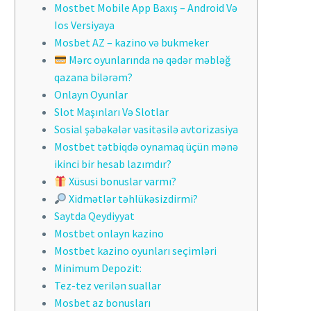
Mostbet Mobile App Baxış – Android Və
Ios Versiyaya
Mosbet AZ – kazino və bukmeker
Mərc oyunlarında nə qədər məbləğ
qazana bilərəm?
Onlayn Oyunlar
Slot Maşınları Və Slotlar
Sosial şəbəkələr vasitəsilə avtorizasiya
Mostbet tətbiqdə oynamaq üçün mənə
ikinci bir hesab lazımdır?
Xüsusi bonuslar varmı?
Xidmətlər təhlükəsizdirmi?
Saytda Qeydiyyat
Mostbet onlayn kazino
Mostbet kazino oyunları seçimləri
Minimum Depozit:
Tez-tez verilən suallar
Mosbet az bonusları