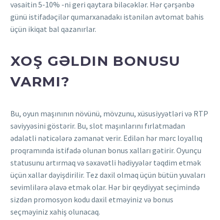
vəsaitin 5-10% -ni geri qaytara biləcəklər. Hər çərşənbə
günü istifadəçilər qumarxanadakı istənilən avtomat bahis
üçün ikiqat bal qazanırlar.
XOŞ GƏLDIN BONUSU
VARMI?
Bu, oyun maşınının növünü, mövzunu, xüsusiyyətləri və RTP
səviyyəsini göstərir. Bu, slot maşınlarını fırlatmadan
ədalətli nəticələrə zəmanət verir. Edilən hər mərc loyallıq
proqramında istifadə olunan bonus xalları gətirir. Oyunçu
statusunu artırmaq və səxavətli hədiyyələr təqdim etmək
üçün xallar dəyişdirilir. Tez daxil olmaq üçün bütün yuvaları
sevimlilərə əlavə etmək olar. Hər bir qeydiyyat seçimində
sizdən promosyon kodu daxil etməyiniz və bonus
seçməyiniz xahiş olunacaq.