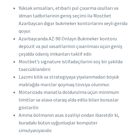
Yüksək əmsalları, etibarlı pul çıxarma üsulları və
idman tədbirlərinin geniş seçimi ilə Mostbet
Azərbaycan digər bukmeker kontorlarını xeyli geridə
qoyur.
Azərbaycanda AZ-90 Onlayn Bukmeker kontoru
depozit və pul vəsaitlərinin çıxarılması üçün geniş
çeşiddə ödəniş imkanları təklif edir.
Mostbet’s signature istifadəçilərini xoş bir şəkildə
təəccübləndirir.
Lazımi bilik və strategiyaya yiyələnmədən böyük
məbləğdə mərclər qoymaq tövsiyə olunmur.
Mötərizədə manatla doldurulma üçün minimum
limitlər və əlavə olaraq əldə edilə bilən bonuslar
göstərilir.
Amma bölmənin əsas özəlliyi ondan ibarətdir ki,
buradakı bütün uyğunluqlar kompüter
simulyasiyasıdır.