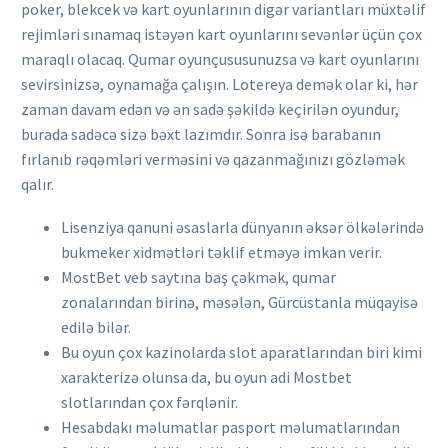
poker, blekcek və kart oyunlarının digər variantları müxtəlif
rejimləri sınamaq istəyən kart oyunlarını sevənlər üçün çox
maraqlı olacaq. Qumar oyunçususunuzsa və kart oyunlarını
sevirsinizsə, oynamağa çalışın. Lotereya demək olar ki, hər
zaman davam edən və ən sadə şəkildə keçirilən oyundur,
burada sadəcə sizə bəxt lazımdır. Sonra isə barabanın
fırlanıb rəqəmləri verməsini və qazanmağınızı gözləmək
qalır.
Lisenziya qanuni əsaslarla dünyanın əksər ölkələrində
bukmeker xidmətləri təklif etməyə imkan verir.
MostBet veb saytına baş çəkmək, qumar
zonalarından birinə, məsələn, Gürcüstanla müqayisə
edilə bilər.
Bu oyun çox kazinolarda slot aparatlarından biri kimi
xarakterizə olunsa da, bu oyun adi Mostbet
slotlarından çox fərqlənir.
Hesabdakı məlumatlar pasport məlumatlarından