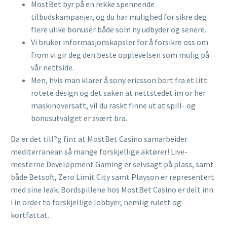
MostBet byr på en rekke spennende
tilbudskampanjer, og du har mulighed for sikre deg
flere ulike bonuser både som ny udbyder og senere.
Vi bruker informasjonskapsler for å forsikre oss om
from vi gir deg den beste opplevelsen som mulig på
vår nettside.
Men, hvis man klarer å sony ericsson bort fra et litt
rotete design og det saken at nettstedet im or her
maskinoversatt, vil du raskt finne ut at spill- og
bonusutvalget er svært bra.
Da er det till?g fint at MostBet Casino samarbeider
mediterranean så mange forskjellige aktører! Live-
mesterne Development Gaming er selvsagt på plass, samt
både Betsoft, Zero Limit City samt Playson er representert
med sine leak. Bordspillene hos MostBet Casino er delt inn
i in order to forskjellige lobbyer, nemlig rulett og
kortfattat.