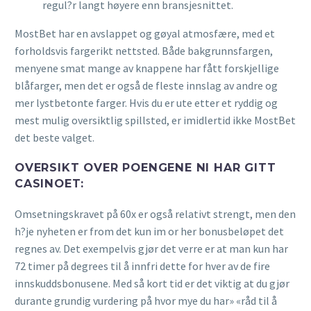
regul?r langt høyere enn bransjesnittet.
MostBet har en avslappet og gøyal atmosfære, med et
forholdsvis fargerikt nettsted. Både bakgrunnsfargen,
menyene smat mange av knappene har fått forskjellige
blåfarger, men det er også de fleste innslag av andre og
mer lystbetonte farger. Hvis du er ute etter et ryddig og
mest mulig oversiktlig spillsted, er imidlertid ikke MostBet
det beste valget.
OVERSIKT OVER POENGENE NI HAR GITT
CASINOET:
Omsetningskravet på 60x er også relativt strengt, men den
h?je nyheten er from det kun im or her bonusbeløpet det
regnes av. Det exempelvis gjør det verre er at man kun har
72 timer på degrees til å innfri dette for hver av de fire
innskuddsbonusene. Med så kort tid er det viktig at du gjør
durante grundig vurdering på hvor mye du har» «råd til å