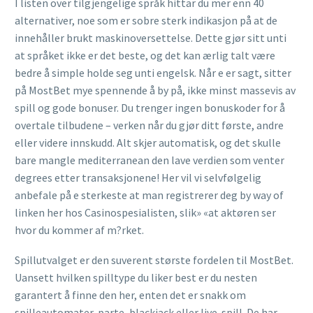
I listen over tilgjengelige språk hittar du mer enn 40
alternativer, noe som er sobre sterk indikasjon på at de
innehåller brukt maskinoversettelse. Dette gjør sitt unti
at språket ikke er det beste, og det kan ærlig talt være
bedre å simple holde seg unti engelsk. Når e er sagt, sitter
på MostBet mye spennende å by på, ikke minst massevis av
spill og gode bonuser. Du trenger ingen bonuskoder for å
overtale tilbudene – verken når du gjør ditt første, andre
eller videre innskudd. Alt skjer automatisk, og det skulle
bare mangle mediterranean den lave verdien som venter
degrees etter transaksjonene! Her vil vi selvfølgelig
anbefale på e sterkeste at man registrerer deg by way of
linken her hos Casinospesialisten, slik» «at aktøren ser
hvor du kommer af m?rket.
Spillutvalget er den suverent største fordelen til MostBet.
Uansett hvilken spilltype du liker best er du nesten
garantert å finne den her, enten det er snakk om
spilleautomater, parte, blackjack eller live-spill. De har