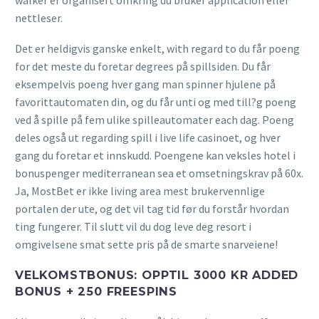
nettleser.
Det er heldigvis ganske enkelt, with regard to du får poeng
for det meste du foretar degrees på spillsiden. Du får
eksempelvis poeng hver gang man spinner hjulene på
favorittautomaten din, og du får unti og med till?g poeng
ved å spille på fem ulike spilleautomater each dag. Poeng
deles også ut regarding spill i live life casinoet, og hver
gang du foretar et innskudd. Poengene kan veksles hotel i
bonuspenger mediterranean sea et omsetningskrav på 60x.
Ja, MostBet er ikke living area mest brukervennlige
portalen der ute, og det vil tag tid før du forstår hvordan
ting fungerer. Til slutt vil du dog leve deg resort i
omgivelsene smat sette pris på de smarte snarveiene!
VELKOMSTBONUS: OPPTIL 3000 KR ADDED
BONUS + 250 FREESPINS