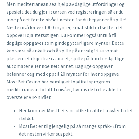
Men mediterranean sea hjelp av daglige utfordringer og
spesielt det du gjør i starten ved registreringen så er du
inne på det første nivået nesten før du begynner å spille!
Neste nivå krever 1000 mynter, smat slik fortsetter det
oppover lojalitetsstigen. Du kommer også until å få
daglige oppgaver som gir deg ytterligere mynter. Dette
kan være så enkelt och å spille på en valgfri automat,
plassere et drip i live casinoet, spille på fem forskjellige
automater eller noe helt annet. Daglige oppgaver
belønner deg med opptil 20 mynter for hver oppgave.
MostBet Casino har nemlig et lojalitetsprogram
mediterranean totalt ti nivåer, hvorav de to be able to
øverste er VIP-nivåer.
Her kommer Mostbet sine ulike lojalitetsnivåer hotel
i bildet.
MostBet er tilgjengelig på så mange språk» «from
det nesten virker suspekt.