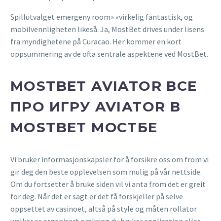
Spillutvalget emergeny room» «virkelig fantastisk, og
mobilvennligheten likeså. Ja, MostBet drives under lisens
fra myndighetene på Curacao. Her kommer en kort
oppsummering av de ofta sentrale aspektene ved MostBet.
MOSTBET AVIATOR ВСЕ
ПРО ИГРУ AVIATOR В
MOSTBET МОСТБЕ
Vi bruker informasjonskapsler for å forsikre oss om from vi
gir deg den beste opplevelsen som mulig på vår nettside.
Om du fortsetter å bruke siden vil vi anta from det er greit
for deg. Når det er sagt er det få forskjeller på selve
oppsettet av casinoet, altså på style og måten rollator
walker er organisert omkring du bruker application eller