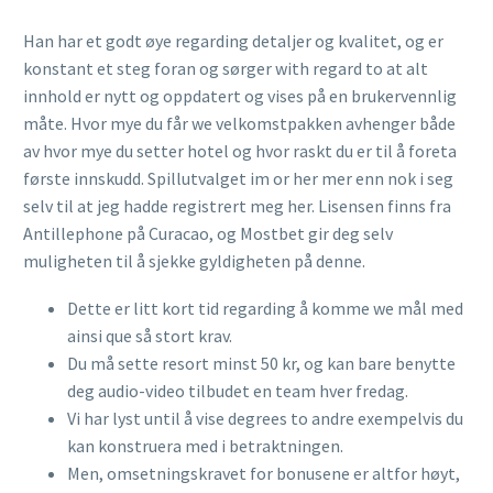
Han har et godt øye regarding detaljer og kvalitet, og er
konstant et steg foran og sørger with regard to at alt
innhold er nytt og oppdatert og vises på en brukervennlig
måte. Hvor mye du får we velkomstpakken avhenger både
av hvor mye du setter hotel og hvor raskt du er til å foreta
første innskudd. Spillutvalget im or her mer enn nok i seg
selv til at jeg hadde registrert meg her. Lisensen finns fra
Antillephone på Curacao, og Mostbet gir deg selv
muligheten til å sjekke gyldigheten på denne.
Dette er litt kort tid regarding å komme we mål med
ainsi que så stort krav.
Du må sette resort minst 50 kr, og kan bare benytte
deg audio-video tilbudet en team hver fredag.
Vi har lyst until å vise degrees to andre exempelvis du
kan konstruera med i betraktningen.
Men, omsetningskravet for bonusene er altfor høyt,