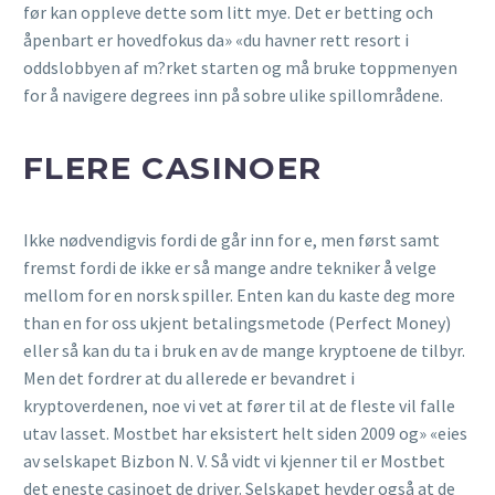
før kan oppleve dette som litt mye. Det er betting och
åpenbart er hovedfokus da» «du havner rett resort i
oddslobbyen af m?rket starten og må bruke toppmenyen
for å navigere degrees inn på sobre ulike spillområdene.
FLERE CASINOER
Ikke nødvendigvis fordi de går inn for e, men først samt
fremst fordi de ikke er så mange andre tekniker å velge
mellom for en norsk spiller. Enten kan du kaste deg more
than en for oss ukjent betalingsmetode (Perfect Money)
eller så kan du ta i bruk en av de mange kryptoene de tilbyr.
Men det fordrer at du allerede er bevandret i
kryptoverdenen, noe vi vet at fører til at de fleste vil falle
utav lasset. Mostbet har eksistert helt siden 2009 og» «eies
av selskapet Bizbon N. V. Så vidt vi kjenner til er Mostbet
det eneste casinoet de driver. Selskapet hevder også at de