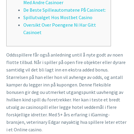
Med Andre Casinoer
De Beste Spilleautomatene På Casinoet:
Spillutvalget Hos Mostbet Casino
Oversikt Over Poengene Ni Har Gitt
Casinoet
Oddsspillere får også anledning until å nyte godt av noen
flotte tilbud. Når i spiller på open fire objekter eller dyrare
samtidig vil det bli lagt inn en ekstra added bonus.
Størrelsen på han eller hon vil avhenge av odds, og antall
kamper du legger inn på kupongen. Denne fleksible
bonusen gir deg ou utmerket utgangspunkt uavhengig av
hvilken kind spill du foretrekker. Her kan i teste et bredt
utvalg av casinospill eller legge hotel veddemål i flere
forskjellige idretter. Med 5+ års erfaring i iGaming-
bransjen, veterinary Edgar nøyaktig hva spillere leter etter
i et Online casino.