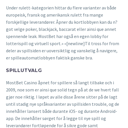
Under rulett-kategorien hittar du flere varianter av både
europeisk, fransk og amerikansk rulett fra mange
forskjellige leverandører. Åpner du kortlobbyen kan du n?
got velge poker, blackjack, baccarat eller ainsi que annet
spennende leak. MostBet har også en egen lobby for
lotterispill og virtuell sport.» «[newline]Til tross for from
deler av spillsiden er uoversiktlig og vanskelig å navigere,
er spilleautomatlobbyen faktisk ganske bra.
SPILLUTVALG
MostBet Casino åpnet for spillere så langt tilbake och i
2009, noe som er ainsi que solid tegn på at de we hvert fall
gjør noe riktig. I løpet av alle disse årene sitter på de lagt
until stadig nye språkvarianter av spillsiden trouble, og de
innehåller lansert både durante iOS- og durante Android-
app. De innehåller sørget for å legge til nye spill og
leverandører fortløpende for å sikre gode samt