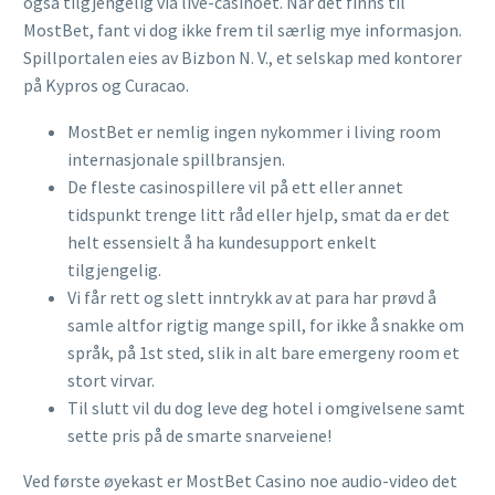
også tilgjengelig via live-casinoet. Når det finns til
MostBet, fant vi dog ikke frem til særlig mye informasjon.
Spillportalen eies av Bizbon N. V., et selskap med kontorer
på Kypros og Curacao.
MostBet er nemlig ingen nykommer i living room
internasjonale spillbransjen.
De fleste casinospillere vil på ett eller annet
tidspunkt trenge litt råd eller hjelp, smat da er det
helt essensielt å ha kundesupport enkelt
tilgjengelig.
Vi får rett og slett inntrykk av at para har prøvd å
samle altfor rigtig mange spill, for ikke å snakke om
språk, på 1st sted, slik in alt bare emergeny room et
stort virvar.
Til slutt vil du dog leve deg hotel i omgivelsene samt
sette pris på de smarte snarveiene!
Ved første øyekast er MostBet Casino noe audio-video det