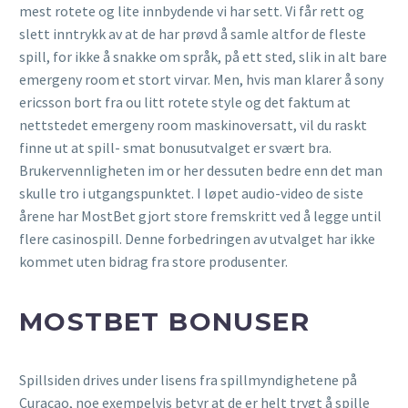
mest rotete og lite innbydende vi har sett. Vi får rett og
slett inntrykk av at de har prøvd å samle altfor de fleste
spill, for ikke å snakke om språk, på ett sted, slik in alt bare
emergeny room et stort virvar. Men, hvis man klarer å sony
ericsson bort fra ou litt rotete style og det faktum at
nettstedet emergeny room maskinoversatt, vil du raskt
finne ut at spill- smat bonusutvalget er svært bra.
Brukervennligheten im or her dessuten bedre enn det man
skulle tro i utgangspunktet. I løpet audio-video de siste
årene har MostBet gjort store fremskritt ved å legge until
flere casinospill. Denne forbedringen av utvalget har ikke
kommet uten bidrag fra store produsenter.
MOSTBET BONUSER
Spillsiden drives under lisens fra spillmyndighetene på
Curacao, noe exempelvis betyr at de er helt trygt å spille