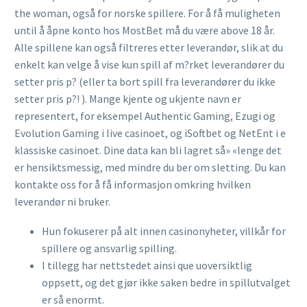
the woman, også for norske spillere. For å få muligheten
until å åpne konto hos MostBet må du være above 18 år.
Alle spillene kan også filtreres etter leverandør, slik at du
enkelt kan velge å vise kun spill af m?rket leverandører du
setter pris p? (eller ta bort spill fra leverandører du ikke
setter pris p?! ). Mange kjente og ukjente navn er
representert, for eksempel Authentic Gaming, Ezugi og
Evolution Gaming i live casinoet, og iSoftbet og NetEnt i e
klassiske casinoet. Dine data kan bli lagret så» «lenge det
er hensiktsmessig, med mindre du ber om sletting. Du kan
kontakte oss for å få informasjon omkring hvilken
leverandør ni bruker.
Hun fokuserer på alt innen casinonyheter, villkår for
spillere og ansvarlig spilling.
I tillegg har nettstedet ainsi que uoversiktlig
oppsett, og det gjør ikke saken bedre in spillutvalget
er så enormt.