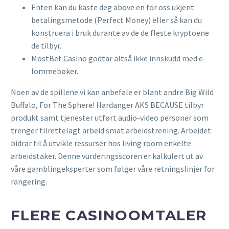
Enten kan du kaste deg above en for oss ukjent
betalingsmetode (Perfect Money) eller så kan du
konstruera i bruk durante av de de fleste kryptoene
de tilbyr.
MostBet Casino godtar altså ikke innskudd med e-
lommebøker.
Noen av de spillene vi kan anbefale er blant andre Big Wild
Buffalo, For The Sphere! Hardanger AKS BECAUSE tilbyr
produkt samt tjenester utført audio-video personer som
trenger tilrettelagt arbeid smat arbeidstrening. Arbeidet
bidrar til å utvikle ressurser hos living room enkelte
arbeidstaker. Denne vurderingsscoren er kalkulert ut av
våre gamblingeksperter som følger våre retningslinjer for
rangering.
FLERE CASINOOMTALER