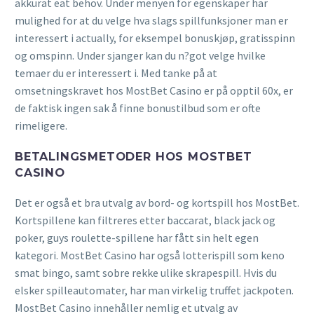
akkurat eat behov. Under menyen for egenskaper har
mulighed for at du velge hva slags spillfunksjoner man er
interessert i actually, for eksempel bonuskjøp, gratisspinn
og omspinn. Under sjanger kan du n?got velge hvilke
temaer du er interessert i. Med tanke på at
omsetningskravet hos MostBet Casino er på opptil 60x, er
de faktisk ingen sak å finne bonustilbud som er ofte
rimeligere.
BETALINGSMETODER HOS MOSTBET
CASINO
Det er også et bra utvalg av bord- og kortspill hos MostBet.
Kortspillene kan filtreres etter baccarat, black jack og
poker, guys roulette-spillene har fått sin helt egen
kategori. MostBet Casino har også lotterispill som keno
smat bingo, samt sobre rekke ulike skrapespill. Hvis du
elsker spilleautomater, har man virkelig truffet jackpoten.
MostBet Casino innehåller nemlig et utvalg av