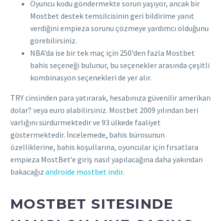
Oyuncu kodu göndermekte sorun yaşıyor, ancak bir
Mostbet destek temsilcisinin geri bildirime yanıt
verdiğini empieza sorunu çözmeye yardımcı olduğunu
görebilirsiniz.
NBA’da ise bir tek maç için 250’den fazla Mostbet
bahis seçeneği bulunur, bu seçenekler arasında çeşitli
kombinasyon seçenekleri de yer alır.
TRY cinsinden para yatırarak, hesabınıza güvenilir amerikan
dolar? veya euro alabilirsiniz. Mostbet 2009 yılından beri
varlığını sürdürmektedir ve 93 ülkede faaliyet
göstermektedir. İncelemede, bahis bürosunun
özelliklerine, bahis koşullarına, oyuncular için fırsatlara
empieza MostBet’e giriş nasıl yapılacağına daha yakından
bakacağız
androide mostbet indir
.
MOSTBET SITESINDE