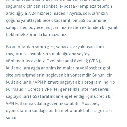
sağlamak için canlı sohbet, e-posta» «empieza telefon
aracılığıyla 7/24 hizmetinizdedir. Ayrıca, sorularınızın
çoğunu yanıtlayabilecek kapsamlı bir SSS bölümüne
sahiptirler, böylece müşteri hizmetleri ekibinden bir yanıt
beklemek zorunda kalmazsınız.
Bu adımlardan sonra giriş yapacak ve yaklaşan tüm
maçların ve oyunların sunulduğu ana sayfaya
yönlendirileceksiniz. Özel bir sanal özel ağ (VPN),
kullanıcılara ağda anonim kalmalarını ve Mostbet gibi
sitelere erişmelerini sağlayan bir yöntemdir. Bunun için
kullanıcılar bir VPN hizmeti sağlayan bir program indirip
kurmalıdır. Ücretsiz VPN’ler genellikle internet servis
sağlayıcıları (ISS) tarafından engellendiği için ücretli bir
VPN kullanmak daha güvenli» «olabilir. Mostbet,
oyuncularına sunduğu bir hizmet olarak bahis sigortası
sunar.