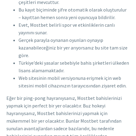
çeşitleri mevcuttur.
Bu kayıt biçiminde şifre otomatik olarak oluşturulur
– kayıttan hemen sonra yeni oyuncuya bildirilir.
Evet, Mostbet belirli spor ve etkinliklerin canlı
yayınını sunar.
Gerçek parayla oynanan oyunları oynayıp
kazanabileceğiniz bir yer arıyorsanız bu site tam size
göre.
Türkiye’deki yasalar sebebiyle bahis şirketleri ülkeden
lisans alamamaktadır.
Web sitesinin mobil versiyonuna erişmek için web
sitesini mobil cihazınızın tarayıcısından ziyaret edin.
Eğer bir ping-pong hayranıysanız, Mostbet bahislerinizi
yapmak için perfect bir yer olacaktır. Buz hokeyi
hayranıysanız, Mostbet bahislerinizi yapmak için
mükemmel bir yer olacaktır. Bunlar Mostbet tarafından
sunulan avantajlardan sadece bazılarıdır, bu nedenle