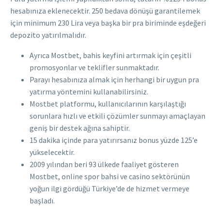
hesabınıza eklenecektir. 250 bedava dönüşü garantilemek
için minimum 230 Lira veya başka bir pra biriminde eşdeğeri
depozito yatırılmalıdır.
Ayrıca Mostbet, bahis keyfini artırmak için çeşitli
promosyonlar ve teklifler sunmaktadır.
Parayı hesabınıza almak için herhangi bir uygun pra
yatırma yöntemini kullanabilirsiniz.
Mostbet platformu, kullanıcılarının karşılaştığı
sorunlara hızlı ve etkili çözümler sunmayı amaçlayan
geniş bir destek ağına sahiptir.
15 dakika içinde para yatırırsanız bonus yüzde 125’e
yükselecektir.
2009 yılından beri 93 ülkede faaliyet gösteren
Mostbet, online spor bahsi ve casino sektörünün
yoğun ilgi gördüğü Türkiye’de de hizmet vermeye
başladı.