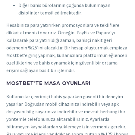
Diğer bahis bürolarının çoğunda bulunmayan
disiplinler temsil edilmektedir.
Hesabınıza para yatırırken promosyonlara ve tekliflere
dikkat etmenizi öneririz. Örneğin, PayFix ve Papara’yı
kullanarak para yatırıldığı zaman, bahisçi nakit geri
ödemenin %25’ini alacaktır. Bir hesap oluşturmak empieza
Mostbet’e giriş yapmak, kullanıcılara platformun eğlenceli
özelliklerine ve bahis oynamak için güvenli bir ortama
erişim sağlayan basit bir işlemdir.
MOSTBET’TE MASA OYUNLARI
Kullanıcılar çevrimiçi bahis yaparken güvenli bir deneyim
yaşarlar. Doğrudan mobil cihazınıza indirebilir veya apk
dosyasını bilgisayarınıza indirebilir ve mevcut herhangi bir
yöntemle telefonunuza aktarabilirsiniz. Ayarlarda
bilinmeyen kaynaklardan yüklemeye izin vermeniz gerekir.
Para yatırma işlemi yapıldıktan sonra, tutarın %125’i bonus