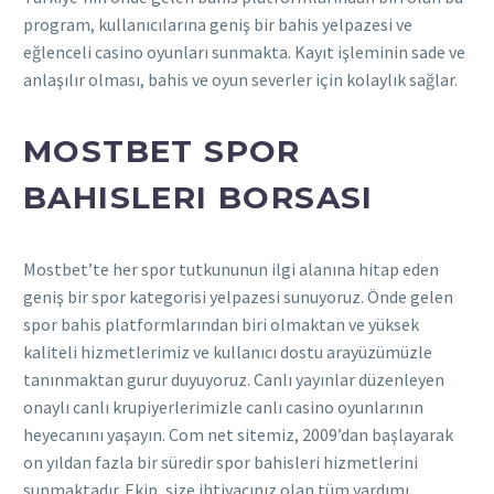
program, kullanıcılarına geniş bir bahis yelpazesi ve
eğlenceli casino oyunları sunmakta. Kayıt işleminin sade ve
anlaşılır olması, bahis ve oyun severler için kolaylık sağlar.
MOSTBET SPOR
BAHISLERI BORSASI
Mostbet’te her spor tutkununun ilgi alanına hitap eden
geniş bir spor kategorisi yelpazesi sunuyoruz. Önde gelen
spor bahis platformlarından biri olmaktan ve yüksek
kaliteli hizmetlerimiz ve kullanıcı dostu arayüzümüzle
tanınmaktan gurur duyuyoruz. Canlı yayınlar düzenleyen
onaylı canlı krupiyerlerimizle canlı casino oyunlarının
heyecanını yaşayın. Com net sitemiz, 2009’dan başlayarak
on yıldan fazla bir süredir spor bahisleri hizmetlerini
sunmaktadır. Ekip, size ihtiyacınız olan tüm yardımı