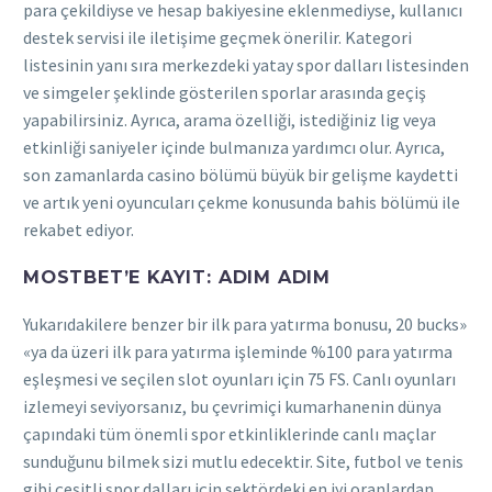
para çekildiyse ve hesap bakiyesine eklenmediyse, kullanıcı
destek servisi ile iletişime geçmek önerilir. Kategori
listesinin yanı sıra merkezdeki yatay spor dalları listesinden
ve simgeler şeklinde gösterilen sporlar arasında geçiş
yapabilirsiniz. Ayrıca, arama özelliği, istediğiniz lig veya
etkinliği saniyeler içinde bulmanıza yardımcı olur. Ayrıca,
son zamanlarda casino bölümü büyük bir gelişme kaydetti
ve artık yeni oyuncuları çekme konusunda bahis bölümü ile
rekabet ediyor.
MOSTBET’E KAYIT: ADIM ADIM
Yukarıdakilere benzer bir ilk para yatırma bonusu, 20 bucks»
«ya da üzeri ilk para yatırma işleminde %100 para yatırma
eşleşmesi ve seçilen slot oyunları için 75 FS. Canlı oyunları
izlemeyi seviyorsanız, bu çevrimiçi kumarhanenin dünya
çapındaki tüm önemli spor etkinliklerinde canlı maçlar
sunduğunu bilmek sizi mutlu edecektir. Site, futbol ve tenis
gibi çeşitli spor dalları için sektördeki en iyi oranlardan