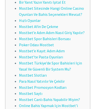
Bir Yanıt Yazın Yanıtı Iptal Et
Mostbet Sitesinde Hangi Online Casino
Oyunları Ve Bahis Seçenekleri Mevcut?
Hızlı Oyunlar
Mostbet Afin De Çekme
Mostbet’e Adım Adım Nasıl Giriş Yapılır?
Mostbet Spor Bahisleri Borsası
Poker Odası Mostbet
Mostbet’e Kayıt: Adım Adım
Mostbet’te Pasta Oyunları
Mostbet Türkiye’de Spor Bahisleri Için
Yasal Ve Güvenli Bir System Mu?
Mostbet Slotları
Para Nasıl Yatırılır Ve Çekilir
Mostbet Promosyon Kodları
Mostbet Saytı
Mostbet Canlı Bahis Yapabilir Miyim?
Online Bahis Yapmak Için Mostbet’i