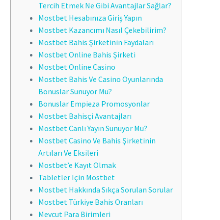
Tercih Etmek Ne Gibi Avantajlar Sağlar?
Mostbet Hesabınıza Giriş Yapın
Mostbet Kazancımı Nasıl Çekebilirim?
Mostbet Bahis Şirketinin Faydaları
Mostbet Online Bahis Şirketi
Mostbet Online Casino
Mostbet Bahis Ve Casino Oyunlarında
Bonuslar Sunuyor Mu?
Bonuslar Empieza Promosyonlar
Mostbet Bahisçi Avantajları
Mostbet Canlı Yayın Sunuyor Mu?
Mostbet Casino Ve Bahis Şirketinin
Artıları Ve Eksileri
Mostbet’e Kayıt Olmak
Tabletler Için Mostbet
Mostbet Hakkında Sıkça Sorulan Sorular
Mostbet Türkiye Bahis Oranları
Mevcut Para Birimleri