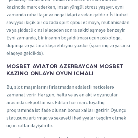
kazinoda mərc edərkən, insan yüngül stress yaşayır, eyni
zamanda rahatlaşır və neqativləri aradan qaldırır. İstirahət
səviyyəsi kiçik bir dozada spirt qəbul etməyə, mübahisədən
və ya şiddətli cinsi əlaqədən sonra sakitləşməyə bənzəyir.
Eyni zamanda, bir insanın boşaldılması üçün psixoloqa,
dopinqə və ya tərəfdaşa ehtiyacı yoxdur (sparrinq və ya cinsi
əlaqəyə gəldikdə).
MOSBET AVIATOR AZERBAYCAN MOSBET
KAZINO ONLAYN OYUN ICMALI
Bu, slot maşınlarını fırlatmadan ədalətli nəticələrə
zəmanət verir. Hər gün, həftə və ay ən aktiv oyunçular
arasında cekpotlar var. Edilən hər mərc loyallıq
proqramında istifadə olunan bonus xalları gətirir. Oyunçu
statusunu artırmaq və səxavətli hədiyyələr təqdim etmək
üçün xallar dəyişdirilir.