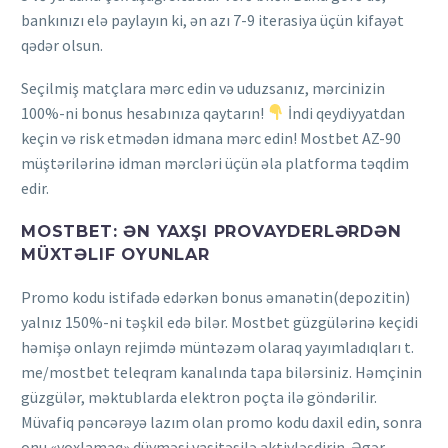
bankınızı elə paylayın ki, ən azı 7-9 iterasiya üçün kifayət
qədər olsun.
Seçilmiş matçlara mərc edin və uduzsanız, mərcinizin
100%-ni bonus hesabınıza qaytarın!
İndi qeydiyyatdan
keçin və risk etmədən idmana mərc edin! Mostbet AZ-90
müştərilərinə idman mərcləri üçün əla platforma təqdim
edir.
MOSTBET: ƏN YAXŞI PROVAYDERLƏRDƏN
MÜXTƏLIF OYUNLAR
Promo kodu istifadə edərkən bonus əmanətin(depozitin)
yalnız 150%-ni təşkil edə bilər. Mostbet güzgülərinə keçidi
həmişə onlayn rejimdə müntəzəm olaraq yayımladıqları t.
me/mostbet teleqram kanalında tapa bilərsiniz. Həmçinin
güzgülər, məktublarda elektron poçta ilə göndərilir.
Müvafiq pəncərəyə lazım olan promo kodu daxil edin, sonra
onu «yoxlamaq» düyməsi vasitəsilə aktivləşdirin. Əgər