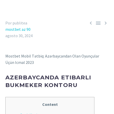



Por publitea
mostbet az 90
agosto 30, 2024
Mostbet Mobil Tətbiq: Azərbaycandan Olan Oyunçular
Üçün Icmal 2023
AZERBAYCANDA ETIBARLI
BUKMEKER KONTORU
Content