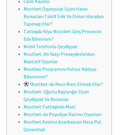
Canlı Kazino
Mostbet Oyunçular Üçün Hansı
Bonusları Təklif Edir Və Onları Haradan
Tapmaq Olar?
Tətbiqdə Niyə Mostbet Giriş Prosesini
Edə Bilmirəm?
Mobil Telefonla Qeydiyyat
Mostbet: Ən Yaxşı Provayderlərdən
Müxtəlif Oyunlar
Mostbet Proqramını Pulsuz Yükləyə
Bilərəmmi?
Mostbet-də Necə Mərc Etmək Olar?
Mostbet: Uğurlu Başlanğıc Üçün
Qeydiyyat Və Bonuslar
Mostbet Tətbiqində Mərc
Mostbet-də Populyar Kazino Oyunları
Mostbet Aviator Azərbaycan Necə Pul
Qazanmal