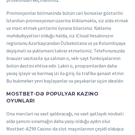
prosesindən keçməlisiniz.
Promosyonlar bölməsində bütün cari bonuslar göstərilir.
İstənilən promosyonun üzərinə klikləməklə, siz əldə etmək
və mərc etmək şərtlərini öyrənə bilərsiniz. Yükləmə
məhdudiyyətləri olduğu halda, siz iCloud hesabınızın
regionunu Azərbaycandan Özbəkistana və ya Kolumbiyaya
dəyişməli və yükləməni təkrar etməlisiniz. Telefonunuzda
brauzer vasitəsilə işə salınan o, veb-sayt funksiyalarının
bütün dəstini ehtiva edir. Lakin o, proqramlardan daha
yavaş işləyir və barmaq izi ilə giriş ilə trafikə qənaət etmir.
Bu bukmeker yeni başlayanlar və peşəkarlar üçün idealdır.
MOSTBET-DƏ POPULYAR KAZINO
OYUNLARI
Ona mərcləri nə vaxt qaldıracağı, nə vaxt qatlayıb növbəti
əldə şansını sınamağın daha yaxşı olduğu aydın olur.
Mostbet-AZ90 Casino-da slot maşınlarının çeşidi olduqca