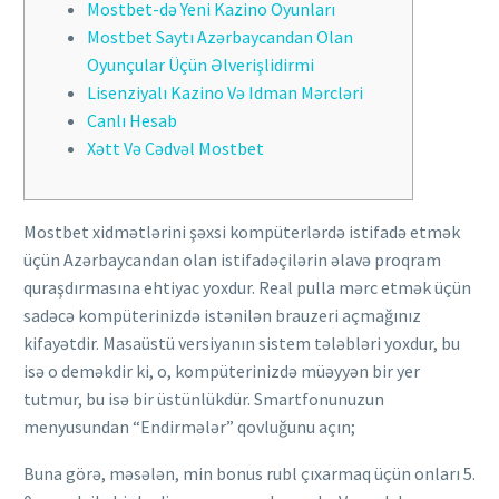
Mostbet-də Yeni Kazino Oyunları
Mostbet Saytı Azərbaycandan Olan
Oyunçular Üçün Əlverişlidirmi
Lisenziyalı Kazino Və Idman Mərcləri
Canlı Hesab
Xətt Və Cədvəl Mostbet
Mostbet xidmətlərini şəxsi kompüterlərdə istifadə etmək
üçün Azərbaycandan olan istifadəçilərin əlavə proqram
quraşdırmasına ehtiyac yoxdur. Real pulla mərc etmək üçün
sadəcə kompüterinizdə istənilən brauzeri açmağınız
kifayətdir. Masaüstü versiyanın sistem tələbləri yoxdur, bu
isə o deməkdir ki, o, kompüterinizdə müəyyən bir yer
tutmur, bu isə bir üstünlükdür. Smartfonunuzun
menyusundan “Endirmələr” qovluğunu açın;
Buna görə, məsələn, min bonus rubl çıxarmaq üçün onları 5.