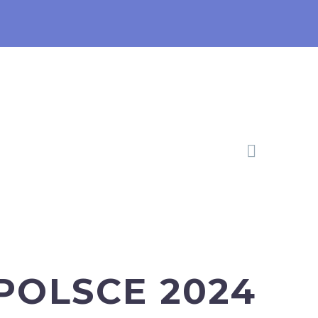

POLSCE 2024