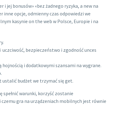
r i jej bonusów» «bez żadnego ryzyka, a new na
er inne opcje, odmienny czas odpowiedzi we
nym kasynie on the web w Polsce, Europie i na
y.
Ci uczciwość, bezpieczeństwo i zgodność unces
ją hojnością i dodatkowymi szansami na wygrane.
.
ustalić budżet we trzymać się get.
ę spełnić warunki, korzyść zostanie
 czemu gra na urządzeniach mobilnych jest równie