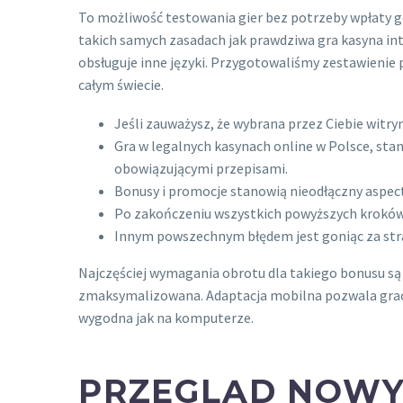
To możliwość testowania gier bez potrzeby wpłaty go
takich samych zasadach jak prawdziwa gra kasyna int
obsługuje inne języki. Przygotowaliśmy zestawienie
całym świecie.
Jeśli zauważysz, że wybrana przez Ciebie witryna
Gra w legalnych kasynach online w Polsce, sta
obowiązującymi przepisami.
Bonusy i promocje stanowią nieodłączny aspect
Po zakończeniu wszystkich powyższych kroków
Innym powszechnym błędem jest goniąc za strat
Najczęściej wymagania obrotu dla takiego bonusu są b
zmaksymalizowana. Adaptacja mobilna pozwala graczo
wygodna jak na komputerze.
PRZEGLĄD NOWY