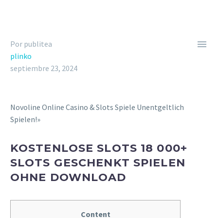

Por publitea
plinko
septiembre 23, 2024
Novoline Online Casino & Slots Spiele Unentgeltlich
Spielen!»
KOSTENLOSE SLOTS 18 000+
SLOTS GESCHENKT SPIELEN
OHNE DOWNLOAD
Content