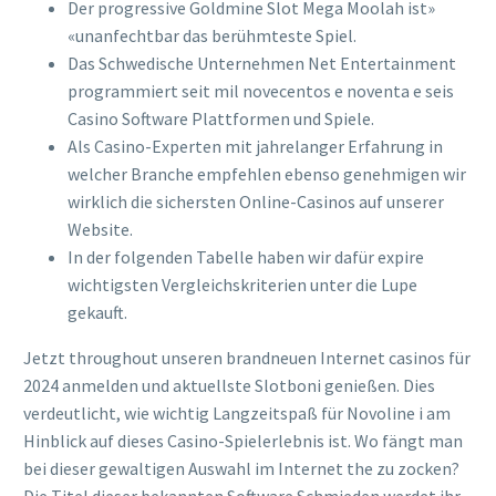
Der progressive Goldmine Slot Mega Moolah ist»
«unanfechtbar das berühmteste Spiel.
Das Schwedische Unternehmen Net Entertainment
programmiert seit mil novecentos e noventa e seis
Casino Software Plattformen und Spiele.
Als Casino-Experten mit jahrelanger Erfahrung in
welcher Branche empfehlen ebenso genehmigen wir
wirklich die sichersten Online-Casinos auf unserer
Website.
In der folgenden Tabelle haben wir dafür expire
wichtigsten Vergleichskriterien unter die Lupe
gekauft.
Jetzt throughout unseren brandneuen Internet casinos für
2024 anmelden und aktuellste Slotboni genießen. Dies
verdeutlicht, wie wichtig Langzeitspaß für Novoline i am
Hinblick auf dieses Casino-Spielerlebnis ist. Wo fängt man
bei dieser gewaltigen Auswahl im Internet the zu zocken?
Die Titel dieser bekannten Software Schmieden werdet ihr