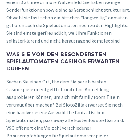
einem 3 x three or more Walzenfeld. Sie haben wenige
Sonderfunktionen sowie sind äußerst schlicht strukturiert.
Obwohl sie fast schon ein bisschen “langweilig” anmuten,
gehören auch die Spielautomaten noch zu den Highlights.
Sie sind einsteigerfreundlich, weil ihre Funktionen
selbsterklärend und nicht herausragend komplex sind.
WAS SIE VON DEN BESONDERSTEN
SPIELAUTOMATEN CASINOS ERWARTEN
DÜRFEN
Suchen Sie einen Ort, the dem Sie perish besten
Casinospiele unentgeltlich und ohne Anmeldung
ausprobieren können, um sich mit family room Titeln
vertraut über machen? Bei SlotoZilla erwartet Sie noch
eine handverlesene Auswahl the fantastischen
Spielautomaten, pass away alle kostenlos spielbar sind.
VSO offeriert eine Vielzahl verschiedener
Bonusempfehlungen für Spielautomatenspieler.