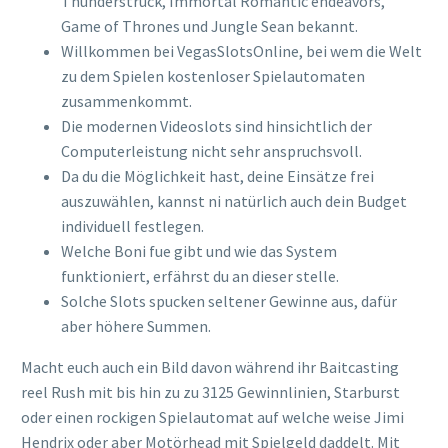
Thunderstruck, Immortal Romantic endeavors,
Game of Thrones und Jungle Sean bekannt.
Willkommen bei VegasSlotsOnline, bei wem die Welt
zu dem Spielen kostenloser Spielautomaten
zusammenkommt.
Die modernen Videoslots sind hinsichtlich der
Computerleistung nicht sehr anspruchsvoll.
Da du die Möglichkeit hast, deine Einsätze frei
auszuwählen, kannst ni natürlich auch dein Budget
individuell festlegen.
Welche Boni fue gibt und wie das System
funktioniert, erfährst du an dieser stelle.
Solche Slots spucken seltener Gewinne aus, dafür
aber höhere Summen.
Macht euch auch ein Bild davon während ihr Baitcasting
reel Rush mit bis hin zu zu 3125 Gewinnlinien, Starburst
oder einen rockigen Spielautomat auf welche weise Jimi
Hendrix oder aber Motörhead mit Spielgeld daddelt. Mit