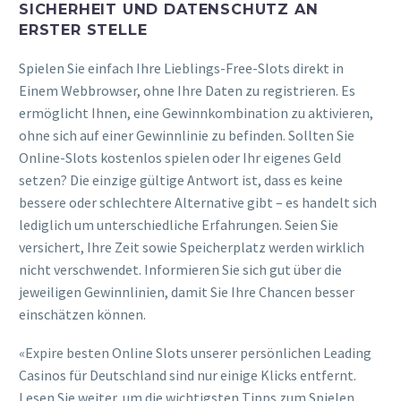
SICHERHEIT UND DATENSCHUTZ AN
ERSTER STELLE
Spielen Sie einfach Ihre Lieblings-Free-Slots direkt in
Einem Webbrowser, ohne Ihre Daten zu registrieren. Es
ermöglicht Ihnen, eine Gewinnkombination zu aktivieren,
ohne sich auf einer Gewinnlinie zu befinden. Sollten Sie
Online-Slots kostenlos spielen oder Ihr eigenes Geld
setzen? Die einzige gültige Antwort ist, dass es keine
bessere oder schlechtere Alternative gibt – es handelt sich
lediglich um unterschiedliche Erfahrungen. Seien Sie
versichert, Ihre Zeit sowie Speicherplatz werden wirklich
nicht verschwendet. Informieren Sie sich gut über die
jeweiligen Gewinnlinien, damit Sie Ihre Chancen besser
einschätzen können.
«Expire besten Online Slots unserer persönlichen Leading
Casinos für Deutschland sind nur einige Klicks entfernt.
Lesen Sie weiter, um die wichtigsten Tipps zum Spielen