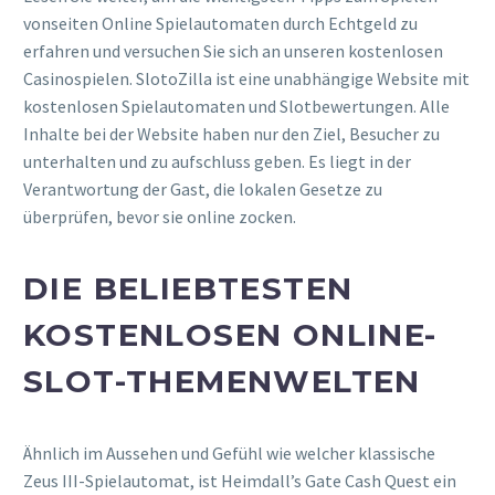
vonseiten Online Spielautomaten durch Echtgeld zu
erfahren und versuchen Sie sich an unseren kostenlosen
Casinospielen. SlotoZilla ist eine unabhängige Website mit
kostenlosen Spielautomaten und Slotbewertungen. Alle
Inhalte bei der Website haben nur den Ziel, Besucher zu
unterhalten und zu aufschluss geben. Es liegt in der
Verantwortung der Gast, die lokalen Gesetze zu
überprüfen, bevor sie online zocken.
DIE BELIEBTESTEN
KOSTENLOSEN ONLINE-
SLOT-THEMENWELTEN
Ähnlich im Aussehen und Gefühl wie welcher klassische
Zeus III-Spielautomat, ist Heimdall’s Gate Cash Quest ein