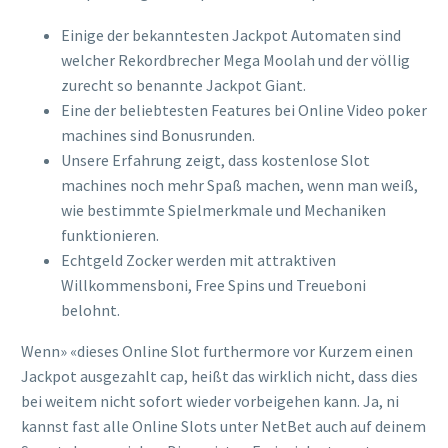
Einige der bekanntesten Jackpot Automaten sind
welcher Rekordbrecher Mega Moolah und der völlig
zurecht so benannte Jackpot Giant.
Eine der beliebtesten Features bei Online Video poker
machines sind Bonusrunden.
Unsere Erfahrung zeigt, dass kostenlose Slot
machines noch mehr Spaß machen, wenn man weiß,
wie bestimmte Spielmerkmale und Mechaniken
funktionieren.
Echtgeld Zocker werden mit attraktiven
Willkommensboni, Free Spins und Treueboni
belohnt.
Wenn» «dieses Online Slot furthermore vor Kurzem einen
Jackpot ausgezahlt cap, heißt das wirklich nicht, dass dies
bei weitem nicht sofort wieder vorbeigehen kann. Ja, ni
kannst fast alle Online Slots unter NetBet auch auf deinem