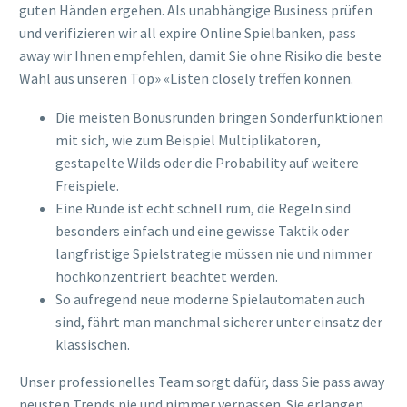
guten Händen ergehen. Als unabhängige Business prüfen
und verifizieren wir all expire Online Spielbanken, pass
away wir Ihnen empfehlen, damit Sie ohne Risiko die beste
Wahl aus unseren Top» «Listen closely treffen können.
Die meisten Bonusrunden bringen Sonderfunktionen
mit sich, wie zum Beispiel Multiplikatoren,
gestapelte Wilds oder die Probability auf weitere
Freispiele.
Eine Runde ist echt schnell rum, die Regeln sind
besonders einfach und eine gewisse Taktik oder
langfristige Spielstrategie müssen nie und nimmer
hochkonzentriert beachtet werden.
So aufregend neue moderne Spielautomaten auch
sind, fährt man manchmal sicherer unter einsatz der
klassischen.
Unser professionelles Team sorgt dafür, dass Sie pass away
neusten Trends nie und nimmer verpassen. Sie erlangen