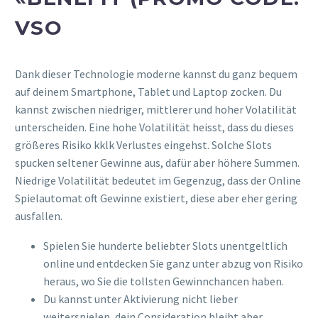
VSO
Dank dieser Technologie moderne kannst du ganz bequem
auf deinem Smartphone, Tablet und Laptop zocken. Du
kannst zwischen niedriger, mittlerer und hoher Volatilität
unterscheiden. Eine hohe Volatilität heisst, dass du dieses
größeres Risiko kklk Verlustes eingehst. Solche Slots
spucken seltener Gewinne aus, dafür aber höhere Summen.
Niedrige Volatilität bedeutet im Gegenzug, dass der Online
Spielautomat oft Gewinne existiert, diese aber eher gering
ausfallen.
Spielen Sie hunderte beliebter Slots unentgeltlich
online und entdecken Sie ganz unter abzug von Risiko
heraus, wo Sie die tollsten Gewinnchancen haben.
Du kannst unter Aktivierung nicht lieber
weiterspielen, dein Consideration bleibt aber