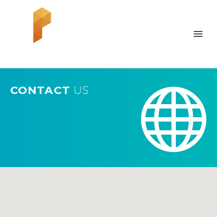


CONTACT
US