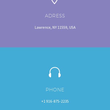
ADRESS
Lawrence, NY 11559, USA


PHONE
+1 916-875-2235