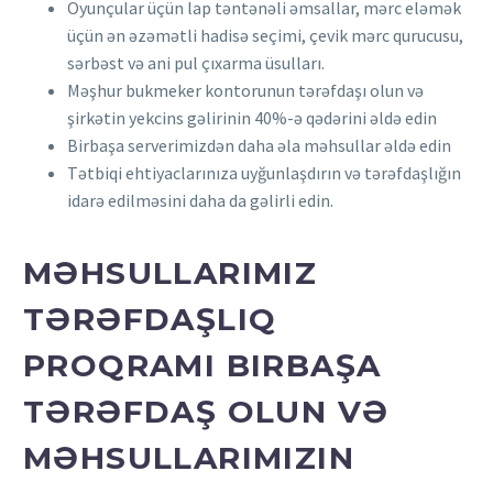
Oyunçular üçün lap təntənəli əmsallar, mərc eləmək
üçün ən əzəmətli hadisə seçimi, çevik mərc qurucusu,
sərbəst və ani pul çıxarma üsulları.
Məşhur bukmeker kontorunun tərəfdaşı olun və
şirkətin yekcins gəlirinin 40%-ə qədərini əldə edin
Birbaşa serverimizdən daha əla məhsullar əldə edin
Tətbiqi ehtiyaclarınıza uyğunlaşdırın və tərəfdaşlığın
idarə edilməsini daha da gəlirli edin.
MƏHSULLARIMIZ
TƏRƏFDAŞLIQ
PROQRAMI BIRBAŞA
TƏRƏFDAŞ OLUN VƏ
MƏHSULLARIMIZIN