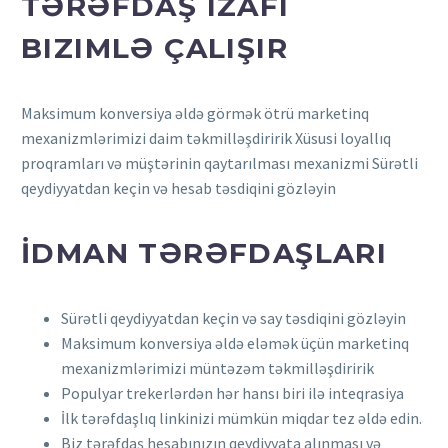
TƏRƏFDAŞ IZAFI
BIZIMLƏ ÇALIŞIR
Maksimum konversiya əldə görmək ötrü marketinq
mexanizmlərimizi daim təkmilləşdiririk Xüsusi loyallıq
proqramları və müştərinin qaytarılması mexanizmi Sürətli
qeydiyyatdan keçin və hesab təsdiqini gözləyin
İDMAN TƏRƏFDAŞLARI
Sürətli qeydiyyatdan keçin və say təsdiqini gözləyin
Maksimum konversiya əldə eləmək üçün marketinq
mexanizmlərimizi müntəzəm təkmilləşdiririk
Populyar trekerlərdən hər hansı biri ilə inteqrasiya
İlk tərəfdaşlıq linkinizi mümkün miqdar tez əldə edin.
Biz tərəfdaş hesabınızın qeydiyyata alınması və