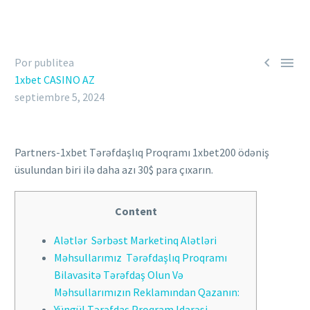


Por publitea
1xbet CASINO AZ
septiembre 5, 2024
Partners-1xbet Tərəfdaşlıq Proqramı 1xbet
200 ödəniş
üsulundan biri ilə daha azı 30$ para çıxarın.
Content
Alətlər Sərbəst Marketinq Alətləri
Məhsullarımız Tərəfdaşlıq Proqramı
Bilavasitə Tərəfdaş Olun Və
Məhsullarımızın Reklamından Qazanın:
Yüngül Tərəfdaş Proqram Idarəsi