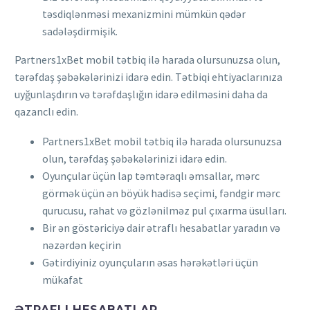
təsdiqlənməsi mexanizmini mümkün qədər
sadələşdirmişik.
Partners1xBet mobil tətbiq ilə harada olursunuzsa olun,
tərəfdaş şəbəkələrinizi idarə edin. Tətbiqi ehtiyaclarınıza
uyğunlaşdırın və tərəfdaşlığın idarə edilməsini daha da
qazanclı edin.
Partners1xBet mobil tətbiq ilə harada olursunuzsa
olun, tərəfdaş şəbəkələrinizi idarə edin.
Oyunçular üçün lap təmtəraqlı əmsallar, mərc
görmək üçün ən böyük hadisə seçimi, fəndgir mərc
qurucusu, rahat və gözlənilməz pul çıxarma üsulları.
Bir ən göstəriciyə dair ətraflı hesabatlar yaradın və
nəzərdən keçirin
Gətirdiyiniz oyunçuların əsas hərəkətləri üçün
mükafat
ƏTRAFLI HESABATLAR