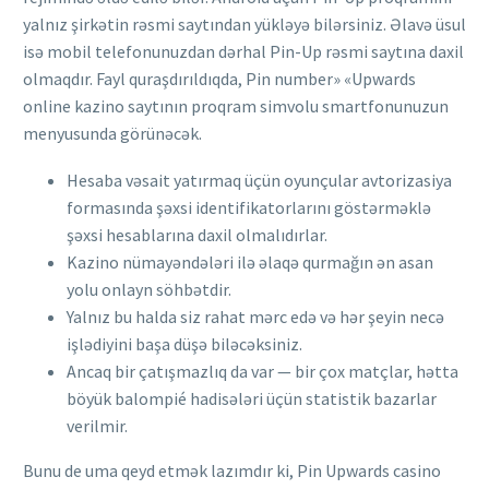
yalnız şirkətin rəsmi saytından yükləyə bilərsiniz. Əlavə üsul
isə mobil telefonunuzdan dərhal Pin-Up rəsmi saytına daxil
olmaqdır. Fayl quraşdırıldıqda, Pin number» «Upwards
online kazino saytının proqram simvolu smartfonunuzun
menyusunda görünəcək.
Hesaba vəsait yatırmaq üçün oyunçular avtorizasiya
formasında şəxsi identifikatorlarını göstərməklə
şəxsi hesablarına daxil olmalıdırlar.
Kazino nümayəndələri ilə əlaqə qurmağın ən asan
yolu onlayn söhbətdir.
Yalnız bu halda siz rahat mərc edə və hər şeyin necə
işlədiyini başa düşə biləcəksiniz.
Ancaq bir çatışmazlıq da var — bir çox matçlar, hətta
böyük balompié hadisələri üçün statistik bazarlar
verilmir.
Bunu de uma qeyd etmək lazımdır ki, Pin Upwards casino