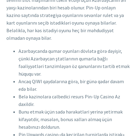
sevimli slot maşınlarını təklif etdiyi üçün Azərbaycanın ən
yaxşı kazinolarından biri hesab olunur. Pin-Up onlayn
kazino saytında strategiya oyunlarını sevənlər rulet və ya
kart oyunlarını seçib istədikləri oyunu oynaya bilərlər.
Beləliklə, hər kəs istədiyi oyunu heç bir məhdudiyyət
olmadan oynaya bilər.
Azərbaycanda qumar oyunları dövlətə görə dəyişir,
çünki Azərbaycan ştatlarının qumarla bağlı
fəaliyyətləri tənzimləyən öz qanunlarını tərtib etmək
hüququ var.
Ancaq QIWI qaydalarına görə, bir günə qədər davam
edə bilər.
Belə kazinolara cəlbedici resurs Pin-Up Casino Az
daxildir.
Bunu etmək üçün sadə hərəkətləri yerinə yetirmək
kifayətdir, məsələn, bonus xalları almaq üçün
hesabınızı doldurun.
Pin Upwards casino-də keçirilən turnirlərdə iştirak»