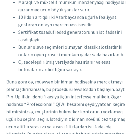
Maraqlı və müxtəlif mümkün mərclər yaxşı hədiyyələr
qazanmaq üçün böyük şanslar verir.
10 ildən artıqdır ki Azərbaycanda uğurla fəaliyyət
göstərən onlayn mərc müəssisəsidir.
Sertifikat təsadüfi ədəd generatorunun istifadəsini
təsdiqləyir.
Bunlar əlavə seçimləri olmayan klassik slotlardır ki
onların oyun prosesi mümkün qədər sadə hazırlanıb.
O, sadələşdirilmiş versiyada hazırlanır və əsas
bölmələrin ardıcıllığını saxlayır.
Buna görə də, müəyyən bir idman hadisəsinə mərc etməyi
planlaşdırırsınızsa, bu proseduru əvvəlcədən başlayın. Sayt
Pin-Up ilkin identifikasiya üçün interfeysə malikdir. Əgər
nədənsə “Professional” QIWI hesabını qeydiyyatdan keçirə
bilmirsinizsə, müştərinin bukmeker kontorunu yoxlamaq
üçün bu seçimi seçin. İstədiyiniz idman növünü tez tapmaq
üçün əlifba sırası və ya xüsusi filtrlərdən istifadə edə