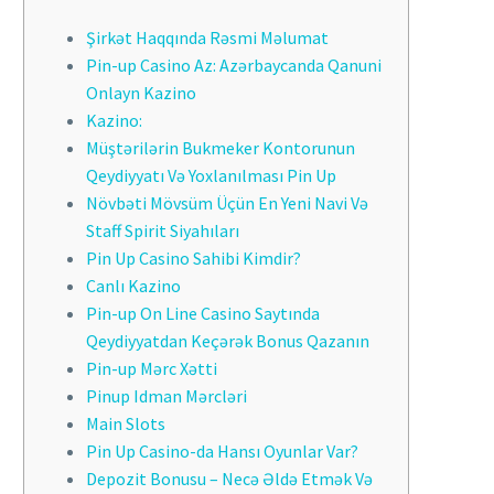
Şirkət Haqqında Rəsmi Məlumat
Pin-up Casino Az: Azərbaycanda Qanuni
Onlayn Kazino
Kazino:
Müştərilərin Bukmeker Kontorunun
Qeydiyyatı Və Yoxlanılması Pin Up
Növbəti Mövsüm Üçün En Yeni Navi Və
Staff Spirit Siyahıları
Pin Up Casino Sahibi Kimdir?
Canlı Kazino
Pin-up On Line Casino Saytında
Qeydiyyatdan Keçərək Bonus Qazanın
Pin-up Mərc Xətti
Pinup Idman Mərcləri
Main Slots
Pin Up Casino-da Hansı Oyunlar Var?
Depozit Bonusu – Necə Əldə Etmək Və