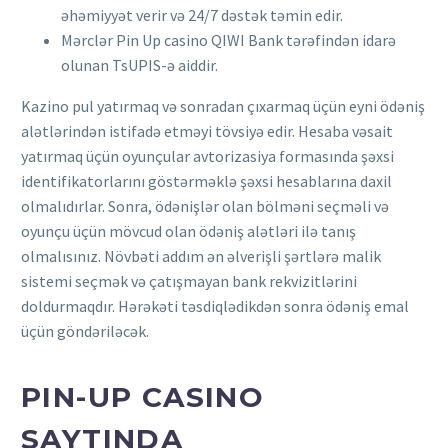
əhəmiyyət verir və 24/7 dəstək təmin edir.
Mərclər Pin Up casino QIWI Bank tərəfindən idarə
olunan TsUPIS-ə aiddir.
Kazino pul yatırmaq və sonradan çıxarmaq üçün eyni ödəniş
alətlərindən istifadə etməyi tövsiyə edir. Hesaba vəsait
yatırmaq üçün oyunçular avtorizasiya formasında şəxsi
identifikatorlarını göstərməklə şəxsi hesablarına daxil
olmalıdırlar. Sonra, ödənişlər olan bölməni seçməli və
oyunçu üçün mövcud olan ödəniş alətləri ilə tanış
olmalısınız. Növbəti addım ən əlverişli şərtlərə malik
sistemi seçmək və çatışmayan bank rekvizitlərini
doldurmaqdır. Hərəkəti təsdiqlədikdən sonra ödəniş emal
üçün göndəriləcək.
PIN-UP CASINO
SAYTINDA