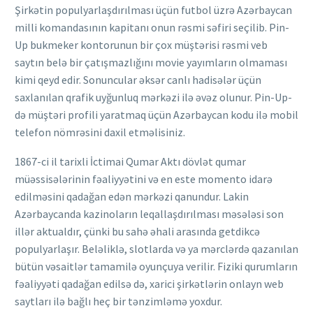
Şirkətin populyarlaşdırılması üçün futbol üzrə Azərbaycan
milli komandasının kapitanı onun rəsmi səfiri seçilib. Pin-
Up bukmeker kontorunun bir çox müştərisi rəsmi veb
saytın belə bir çatışmazlığını movie yayımların olmaması
kimi qeyd edir. Sonuncular əksər canlı hadisələr üçün
saxlanılan qrafik uyğunluq mərkəzi ilə əvəz olunur. Pin-Up-
də müştəri profili yaratmaq üçün Azərbaycan kodu ilə mobil
telefon nömrəsini daxil etməlisiniz.
1867-ci il tarixli İctimai Qumar Aktı dövlət qumar
müəssisələrinin fəaliyyətini və en este momento idarə
edilməsini qadağan edən mərkəzi qanundur. Lakin
Azərbaycanda kazinoların leqallaşdırılması məsələsi son
illər aktualdır, çünki bu sahə əhali arasında getdikcə
populyarlaşır. Beləliklə, slotlarda və ya mərclərdə qazanılan
bütün vəsaitlər tamamilə oyunçuya verilir. Fiziki qurumların
fəaliyyəti qadağan edilsə də, xarici şirkətlərin onlayn web
saytları ilə bağlı heç bir tənzimləmə yoxdur.