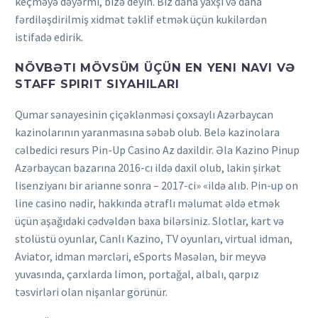
keçməyə dəyərmi, bizə deyin. Biz daha yaxşı və daha
fərdiləşdirilmiş xidmət təklif etmək üçün kukilərdən
istifadə edirik.
NÖVBƏTI MÖVSÜM ÜÇÜN EN YENI NAVI VƏ
STAFF SPIRIT SIYAHILARI
Qumar sənayesinin çiçəklənməsi çoxsaylı Azərbaycan
kazinolarının yaranmasına səbəb olub. Belə kazinolara
cəlbedici resurs Pin-Up Casino Az daxildir. Əla Kazino Pinup
Azərbaycan bazarına 2016-cı ildə daxil olub, lakin şirkət
lisenziyanı bir arianne sonra – 2017-ci» «ildə alıb. Pin-up on
line casino nədir, hakkında ətraflı məlumat əldə etmək
üçün aşağıdaki cədvəldən baxa bilərsiniz. Slotlar, kart və
stolüstü oyunlar, Canlı Kazino, TV oyunları, virtual idman,
Aviator, idman mərcləri, eSports Məsələn, bir meyvə
yuvasında, çarxlarda limon, portağal, albalı, qarpız
təsvirləri olan nişanlar görünür.