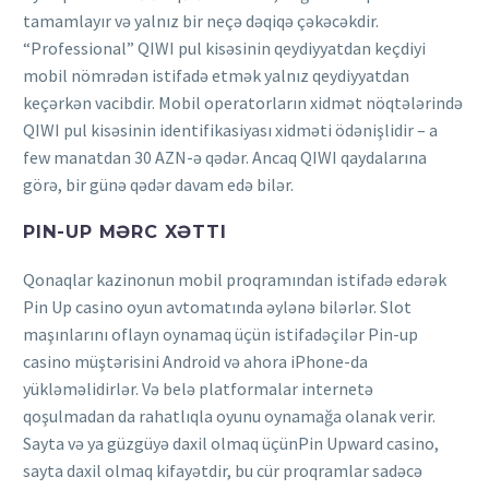
tamamlayır və yalnız bir neçə dəqiqə çəkəcəkdir.
“Professional” QIWI pul kisəsinin qeydiyyatdan keçdiyi
mobil nömrədən istifadə etmək yalnız qeydiyyatdan
keçərkən vacibdir. Mobil operatorların xidmət nöqtələrində
QIWI pul kisəsinin identifikasiyası xidməti ödənişlidir – a
few manatdan 30 AZN-ə qədər. Ancaq QIWI qaydalarına
görə, bir günə qədər davam edə bilər.
PIN-UP MƏRC XƏTTI
Qonaqlar kazinonun mobil proqramından istifadə edərək
Pin Up casino oyun avtomatında əylənə bilərlər. Slot
maşınlarını oflayn oynamaq üçün istifadəçilər Pin-up
casino müştərisini Android və ahora iPhone-da
yükləməlidirlər. Və belə platformalar internetə
qoşulmadan da rahatlıqla oyunu oynamağa olanak verir.
Sayta və ya güzgüyə daxil olmaq üçünPin Upward casino,
sayta daxil olmaq kifayətdir, bu cür proqramlar sadəcə