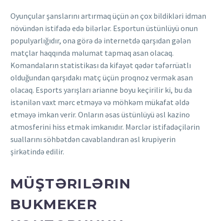
Oyunçular şanslarını artırmaq üçün ən çox bildikləri idman
növündən istifadə edə bilərlər. Esportun üstünlüyü onun
populyarlığıdır, ona görə də internetdə qarşıdan gələn
matçlar haqqında məlumat tapmaq asan olacaq.
Komandaların statistikası da kifayət qədər təfərrüatlı
olduğundan qarşıdakı matç üçün proqnoz vermək asan
olacaq. Esports yarışları arianne boyu keçirilir ki, bu da
istənilən vaxt mərc etməyə və möhkəm mükafat əldə
etməyə imkan verir. Onların əsas üstünlüyü əsl kazino
atmosferini hiss etmək imkanıdır. Mərclər istifadəçilərin
suallarını söhbətdən cavablandıran əsl krupiyerin
şirkətində edilir.
MÜŞTƏRILƏRIN
BUKMEKER