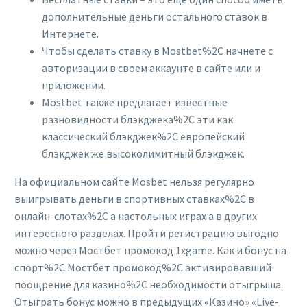
дополнительные деньги остального ставок в
Интернете.
Чтобы сделать ставку в Mostbet%2C начнете с
авторизации в своем аккаунте в сайте или и
приложении.
Mostbet также предлагает известные
разновидности блэкджека%2C эти как
классический блэкджек%2C европейский
блэкджек же высоколимитный блэкджек.
На официальном сайте Mosbet нельзя регулярно
выигрывать деньги в спортивных ставках%2C в
онлайн-слотах%2C а настольных играх а в других
интересного разделах. Пройти регистрацию выгодно
можно через Мостбет промокод 1xgame. Как и бонус на
спорт%2C Мостбет промокод%2C активировавший
поощрение для казино%2C необходимости отыгрыша.
Отыграть бонус можно в предыдущих «Казино» «Live-