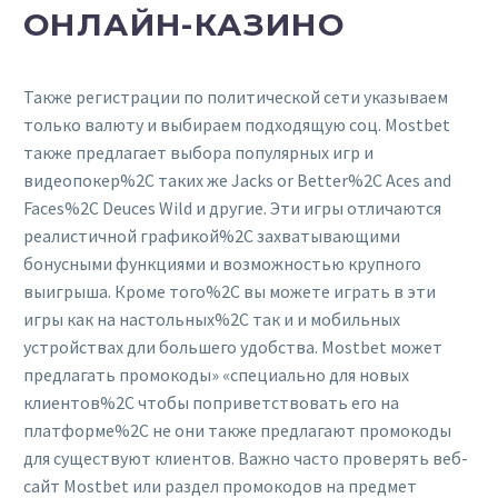
ОНЛАЙН-КАЗИНО
Также регистрации по политической сети указываем
только валюту и выбираем подходящую соц. Mostbet
также предлагает выбора популярных игр и
видеопокер%2C таких же Jacks or Better%2C Aces and
Faces%2C Deuces Wild и другие. Эти игры отличаются
реалистичной графикой%2C захватывающими
бонусными функциями и возможностью крупного
выигрыша. Кроме того%2C вы можете играть в эти
игры как на настольных%2C так и и мобильных
устройствах дли большего удобства. Mostbet может
предлагать промокоды» «специально для новых
клиентов%2C чтобы поприветствовать его на
платформе%2C не они также предлагают промокоды
для существуют клиентов. Важно часто проверять веб-
сайт Mostbet или раздел промокодов на предмет