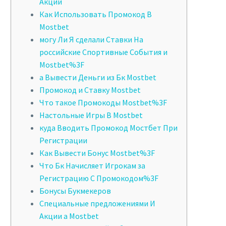
Акции
Как Использовать Промокод В
Mostbet
могу Ли Я сделали Ставки На
российские Спортивные События и
Mostbet%3F
а Вывести Деньги из Бк Mostbet
Промокод и Ставку Mostbet
Что такое Промокоды Mostbet%3F
Настольные Игры В Mostbet
куда Вводить Промокод Мостбет При
Регистрации
Как Вывести Бонус Mostbet%3F
Что Бк Начисляет Игрокам за
Регистрацию С Промокодом%3F
Бонусы Букмекеров
Специальные предложениями И
Акции а Mostbet