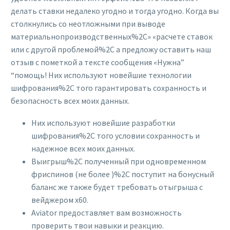
делать ставки недалеко угодно и тогда угодно. Когда вы
столкнулись со неотложными при выводе
материальнопроизводственных%2C» «расчете ставок
или с другой проблемой%2C а предложу оставить наш
отзыв с пометкой а тексте сообщения «Нужна”
“помощь! Них используют новейшие технологии
шифрования%2C того гарантировать сохранность и
безопасность всех моих данных.
Них используют новейшие разработки
шифрования%2C того условии сохранность и
надежное всех моих данных.
Выигрыш%2C полученный при одновременном
фриспинов (не более )%2C поступит на бонусный
баланс же также будет требовать отыгрыша с
вейджером х60.
Aviator предоставляет вам возможность
проверить твои навыки и реакцию.