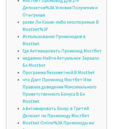
Мостбет Промокод Для 2-4
Депозитов%3A Условия Получения и
Отыгрыша
разве Ли Какие-либо неоспоримые В
Mostbet%3F
Использование Промокодов в
Mostbet
Где Активировать Промокод Мостбет
недалеко Найти Актуальное Зеркало
Бк Mostbet
Программа беззаветной В Mostbet
что Дает Промокод Мостбет Или
Правила доведения Максимального
Приветственного Бонуса В Бк
Mostbet
а Активировать Бонус в Третий
Депозит по Промокоду Мостбет
Mostbet Online%3A Промокоды же