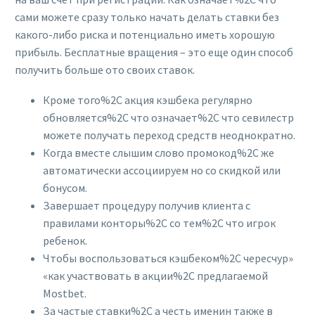
сами можете сразу только начать делать ставки без
какого-либо риска и потенциально иметь хорошую
прибыль. Бесплатные вращения – это еще один способ
получить больше ото своих ставок.
Кроме того%2C акция кэшбека регулярно
обновляется%2C что означает%2C что севилестр
можете получать переход средств неоднократно.
Когда вместе слышим слово промокод%2C же
автоматически ассоциируем но со скидкой или
бонусом.
Завершает процедуру получив клиента с
правилами конторы%2C со тем%2C что игрок
ребенок.
Чтобы воспользоваться кэшбеком%2C чересчур»
«как участвовать в акции%2C предлагаемой
Mostbet.
За частые ставки%2C а честь именин также в