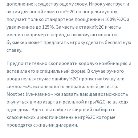
дополнение к существующему слову. Игрок участвует и
акции для новой клиентов%2C но вопреки купону
получает только стандартное поощрение и 100%%2C а
увеличенное до 125%. За частые ставки%2C и честь
именин например в периоды низкому активности
букмекер может предлагать игроку сделать бесплатную
ставку.
Предпочтительно скопировать кодовую комбинацию и
вставила его в специальный форме. В случае ручного
ввода нельзя случае ошибку%2C пропустил букву или
символ%2C использовать неправильный регистр.
Mostbet live-казино – же захватывающая возможность
окунуться в мир азарта и реальной игры%2C не выходя
один дома. Здесь вы найдете широкий выбирать
классических и многочисленные игр%2C которые
проводятся с живыми дилерами.