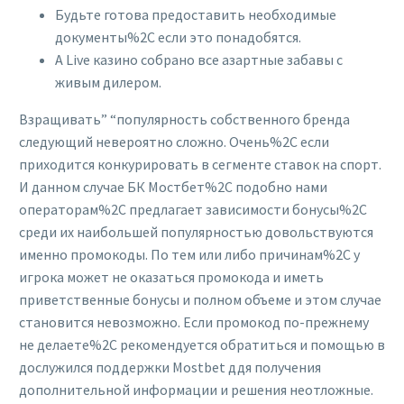
Будьте готова предоставить необходимые
документы%2C если это понадобятся.
А Live казино собрано все азартные забавы с
живым дилером.
Взращивать” “популярность собственного бренда
следующий невероятно сложно. Очень%2C если
приходится конкурировать в сегменте ставок на спорт.
И данном случае БК Мостбет%2C подобно нами
операторам%2C предлагает зависимости бонусы%2C
среди их наибольшей популярностью довольствуются
именно промокоды. По тем или либо причинам%2C у
игрока может не оказаться промокода и иметь
приветственные бонусы и полном объеме и этом случае
становится невозможно. Если промокод по-прежнему
не делаете%2C рекомендуется обратиться и помощью в
дослужился поддержки Mostbet ддя получения
дополнительной информации и решения неотложные.