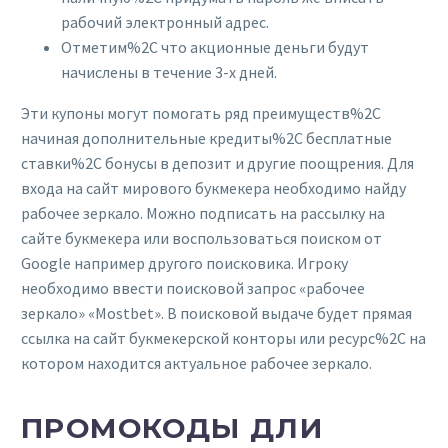
рабочий электронный адрес.
Отметим%2C что акционные деньги будут
начислены в течение 3-х дней.
Эти купоны могут помогать ряд преимуществ%2C
начиная дополнительные кредиты%2C бесплатные
ставки%2C бонусы в депозит и другие поощрения. Для
входа на сайт мирового букмекера необходимо найду
рабочее зеркало. Можно подписать на рассылку на
сайте букмекера или воспользоваться поиском от
Google например другого поисковика. Игроку
необходимо ввести поисковой запрос «рабочее
зеркало» «Mostbet». В поисковой выдаче будет прямая
ссылка на сайт букмекерской конторы или ресурс%2C на
котором находится актуальное рабочее зеркало.
ПРОМОКОДЫ ДЛИ