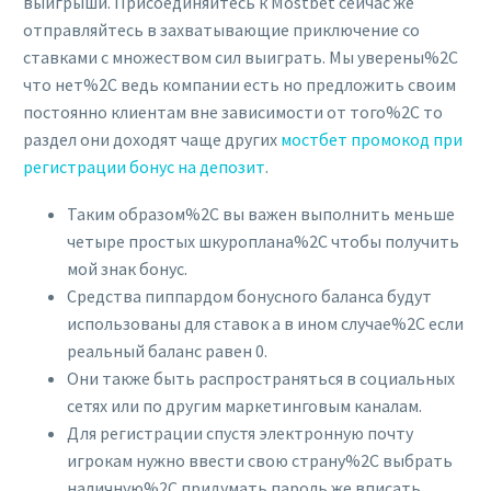
выигрыши. Присоединяйтесь к Mostbet сейчас же
отправляйтесь в захватывающие приключение со
ставками с множеством сил выиграть. Мы уверены%2C
что нет%2C ведь компании есть но предложить своим
постоянно клиентам вне зависимости от того%2C то
раздел они доходят чаще других
мостбет промокод при
регистрации бонус на депозит
.
Таким образом%2C вы важен выполнить меньше
четыре простых шкуроплана%2C чтобы получить
мой знак бонус.
Средства пиппардом бонусного баланса будут
использованы для ставок а в ином случае%2C если
реальный баланс равен 0.
Они также быть распространяться в социальных
сетях или по другим маркетинговым каналам.
Для регистрации спустя электронную почту
игрокам нужно ввести свою страну%2C выбрать
наличную%2C придумать пароль же вписать