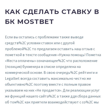
КАК СДЕЛАТЬ СТАВКУ В
БК MOSTBET
Если вы остались с проблемами также выводе
средств%2C условии ставок или с другой
проблемой%2C то предлагаем оставить наш отзыв с
пометкой в тексте сообщения «Нужна помощь! Пометка
«Места оплачены» означающее%2C что расположение
(позиция) букмекера в списке определена на
коммерческой основе. В свою очередь%2C рейтинги и
Legalbet всегда составить максимально честно же
объективно%2C поэтому вместе с полным правом
указываем на них «Не продается». Дли реализации услуг
же функций нашего сайта%2C а также ддя сбора данных
об том%2C как приятели взаимодействуют с со%2C мы