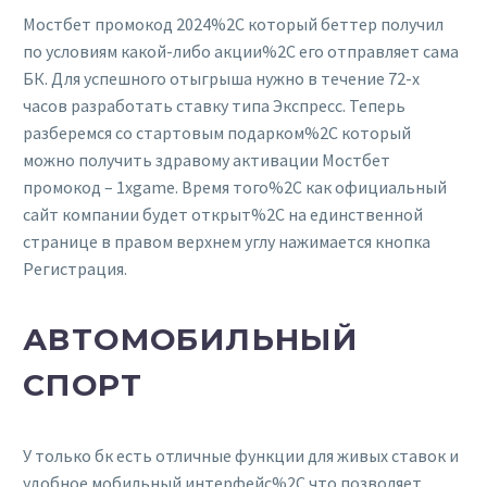
Мостбет промокод 2024%2C который беттер получил
по условиям какой-либо акции%2C его отправляет сама
БК. Для успешного отыгрыша нужно в течение 72-х
часов разработать ставку типа Экспресс. Теперь
разберемся со стартовым подарком%2C который
можно получить здравому активации Мостбет
промокод – 1xgame. Время того%2C как официальный
сайт компании будет открыт%2C на единственной
странице в правом верхнем углу нажимается кнопка
Регистрация.
АВТОМОБИЛЬНЫЙ
СПОРТ
У только бк есть отличные функции для живых ставок и
удобное мобильный интерфейс%2C что позволяет