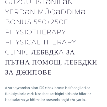
GÜZGÜ: İSTƏNILƏN
YERDƏN MÜQƏDDIMƏ
BONUS 550+250F
PHYSIOTHERAPY
PHYSICAL THERAPY
CLINIC ЛЕБЕДКA ЗА
ПЪТНА ПОМОЩ, ЛЕБЕДКИ
ЗА ДЖИПОВЕ
Azərbaycandan olan iOS cihazlarının istifadəçiləri də
funksiyalarla varlı Mostbet tətbiqini əldə edə bilərlər.
Hadisələr və ya bölmələr arasında keçid ehtiyatla…