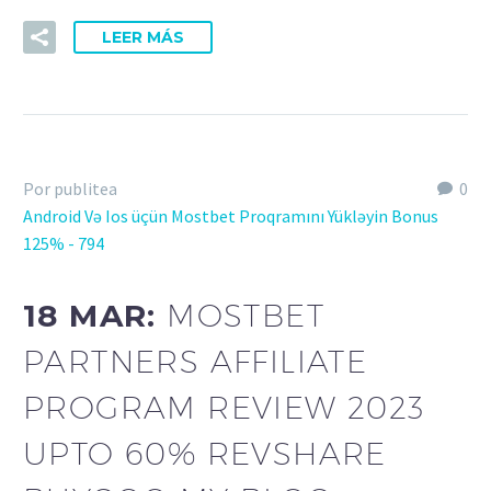
LEER MÁS
Por publitea
0
Android Və Ios üçün Mostbet Proqramını Yükləyin Bonus
125% - 794
18 MAR:
MOSTBET
PARTNERS AFFILIATE
PROGRAM REVIEW 2023
UPTO 60% REVSHARE