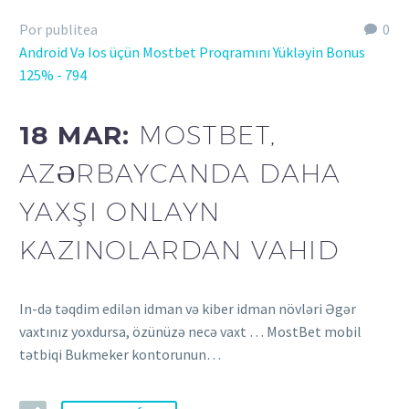
Por publitea
0
Android Və Ios üçün Mostbet Proqramını Yükləyin Bonus
125% - 794
18 MAR:
MOSTBET,
AZƏRBAYCANDA DAHA
YAXŞI ONLAYN
KAZINOLARDAN VAHID
In-də təqdim edilən idman və kiber idman növləri Əgər
vaxtınız yoxdursa, özünüzə necə vaxt … MostBet mobil
tətbiqi Bukmeker kontorunun…