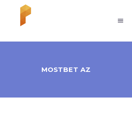
MOSTBET AZ