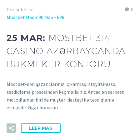
Por publitea
0
Mostbet Nadir 90 Msp - 698
25 MAR:
MOSTBET 314
CASINO AZƏRBAYCANDA
BUKMEKER KONTORU
Mostbet-dən qazanclarınızı çıxarmaq istəyirsinizsə,
təsdiqləmə prosesindən keçməlisiniz. Ancaq ən sərbəst
metodlardan biri də müştəri dəstəyi ilə təsdiqləmə
etməkdir. Əgər bonusun…
LEER MÁS