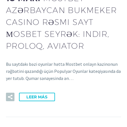
AZƏRBAYCAN BUKMEKER
CASINO RƏSMI SAYT
МOSBET SEYRƏK: INDIR,
PROLOQ, AVIATOR
Bu saytdakı bəzi oyunlar hətta Mostbet onlayn kazinonun
rəğbətini qazandığı üçün Populyar Oyunlar kateqiyasında da
yer tutub. Qumar sənayesində ən…
LEER MÁS