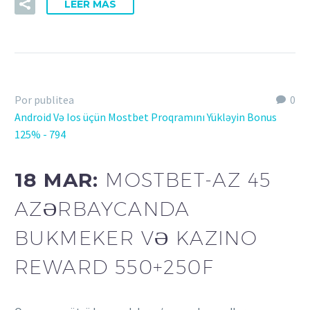
LEER MÁS
Por publitea
0
Android Və Ios üçün Mostbet Proqramını Yükləyin Bonus
125% - 794
18 MAR:
MOSTBET-AZ 45
AZƏRBAYCANDA
BUKMEKER VƏ KAZINO
REWARD 550+250F