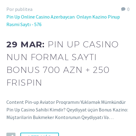
Por publitea
0
Pin Up Online Casino Azerbaycan ️ Onlayn Kazino Pinup
Rəsmi Saytı - 576
29 MAR:
PIN UP CASINO
NUN FORMAL SAYTI
BONUS 700 AZN + 250
FRISPIN
Content Pin-up Aviator Proqramını Yükləmək Mümkündür
Pin Up Casino Sahibi Kimdir? Qeydiyyat üçün Bonus Kazino:
Müştərilərin Bukmeker Kontorunun Qeydiyyatı Və…