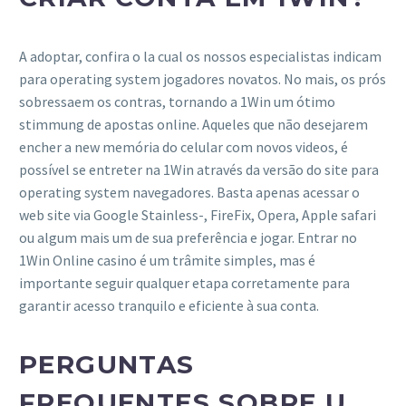
A adoptar, confira o la cual os nossos especialistas indicam
para operating system jogadores novatos. No mais, os prós
sobressaem os contras, tornando a 1Win um ótimo
stimmung de apostas online. Aqueles que não desejarem
encher a new memória do celular com novos videos, é
possível se entreter na 1Win através da versão do site para
operating system navegadores. Basta apenas acessar o
web site via Google Stainless-, FireFix, Opera, Apple safari
ou algum mais um de sua preferência e jogar. Entrar no
1Win Online casino é um trâmite simples, mas é
importante seguir qualquer etapa corretamente para
garantir acesso tranquilo e eficiente à sua conta.
PERGUNTAS
FREQUENTES SOBRE U