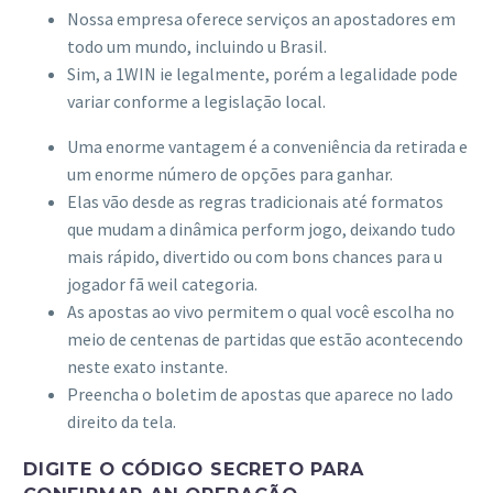
Nossa empresa oferece serviços an apostadores em
todo um mundo, incluindo u Brasil.
Sim, a 1WIN ie legalmente, porém a legalidade pode
variar conforme a legislação local.
Uma enorme vantagem é a conveniência da retirada e
um enorme número de opções para ganhar.
Elas vão desde as regras tradicionais até formatos
que mudam a dinâmica perform jogo, deixando tudo
mais rápido, divertido ou com bons chances para u
jogador fã weil categoria.
As apostas ao vivo permitem o qual você escolha no
meio de centenas de partidas que estão acontecendo
neste exato instante.
Preencha o boletim de apostas que aparece no lado
direito da tela.
DIGITE O CÓDIGO SECRETO PARA