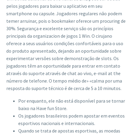
pelos jogadores para baixar u aplicativo em seu
smartphone ou capsule. Jogadores regulares não podem
temer arruinar, pois o bookmaker oferece um procuring de
30%. Segurança e excelente serviço são os princípios
principais da organizacion de jogos 1 Win. O cirujano
oferece a seus usuários condições confortáveis para o uso
do produto apresentado, dejando an oportunidade sobre
experimentar versões sobre demonstração de slots. Os
jogadores têm an oportunidade para entrar em contato
através do suporte através de chat ao vivo, e-mail at the
número de telefone. O tempo médio de» «calma por uma
resposta do suporte técnico é de cerca de 5 a 10 minutos.
Por enquanto, ele não está disponível para se tornar
baixo na Have fun Store.
Os jogadores brasileiros podem apostar em eventos
esportivos nacionais e internacionais.
Quando se trata de apostas esportivas, as moedas