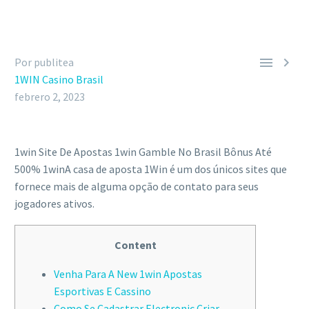


Por publitea
1WIN Casino Brasil
febrero 2, 2023
1win Site De Apostas 1win Gamble No Brasil Bônus Até
500% 1win
A casa de aposta 1Win é um dos únicos sites que
fornece mais de alguma opção de contato para seus
jogadores ativos.
Content
Venha Para A New 1win Apostas
Esportivas E Cassino
Como Se Cadastrar Electronic Criar