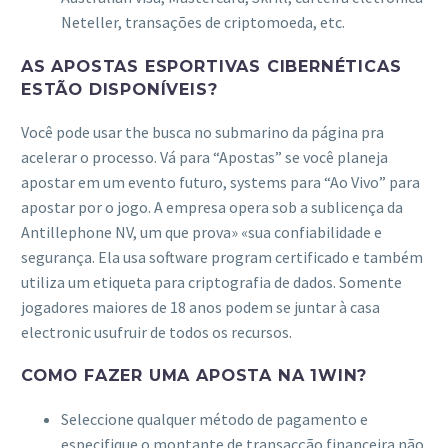
Neteller, transações de criptomoeda, etc.
AS APOSTAS ESPORTIVAS CIBERNÉTICAS
ESTÃO DISPONÍVEIS?
Você pode usar the busca no submarino da página pra
acelerar o processo. Vá para “Apostas” se você planeja
apostar em um evento futuro, systems para “Ao Vivo” para
apostar por o jogo. A empresa opera sob a sublicença da
Antillephone NV, um que prova» «sua confiabilidade e
segurança. Ela usa software program certificado e também
utiliza um etiqueta para criptografia de dados. Somente
jogadores maiores de 18 anos podem se juntar à casa
electronic usufruir de todos os recursos.
COMO FAZER UMA APOSTA NA 1WIN?
Seleccione qualquer método de pagamento e
especifique o montante de transacção financeira não