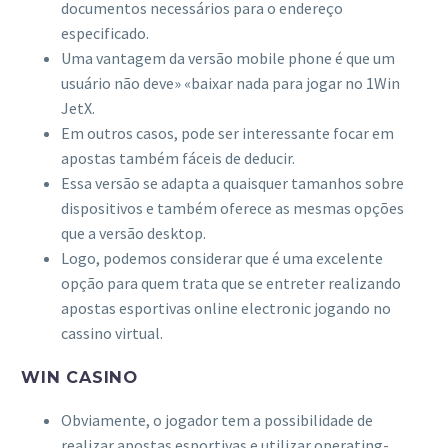
documentos necessários para o endereço
especificado.
Uma vantagem da versão mobile phone é que um
usuário não deve» «baixar nada para jogar no 1Win
JetX.
Em outros casos, pode ser interessante focar em
apostas também fáceis de deducir.
Essa versão se adapta a quaisquer tamanhos sobre
dispositivos e também oferece as mesmas opções
que a versão desktop.
Logo, podemos considerar que é uma excelente
opção para quem trata que se entreter realizando
apostas esportivas online electronic jogando no
cassino virtual.
WIN CASINO
Obviamente, o jogador tem a possibilidade de
realizar apostas esportivas e utilizar operating-