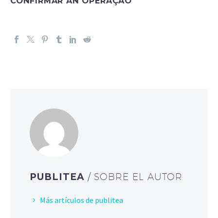
CONFIRMAR AN OPERAÇÃO
PUBLITEA
/ SOBRE EL AUTOR
Más artículos de publitea