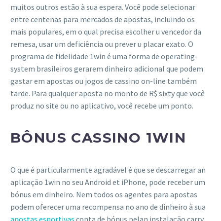
muitos outros estão à sua espera. Você pode selecionar
entre centenas para mercados de apostas, incluindo os
mais populares, em o qual precisa escolher u vencedor da
remesa, usar um deficiência ou prever u placar exato. O
programa de fidelidade 1win é uma forma de operating-
system brasileiros gerarem dinheiro adicional que podem
gastar em apostas ou jogos de cassino on-line também
tarde. Para qualquer aposta no monto de R$ sixty que você
produz no site ou no aplicativo, você recebe um ponto.
BÔNUS CASSINO 1WIN
O que é particularmente agradável é que se descarregar an
aplicação 1win no seu Android et iPhone, pode receber um
bónus em dinheiro. Nem todos os agentes para apostas
podem oferecer uma recompensa no ano de dinheiro à sua
apostas esportivas
conta de bónus pelan instalação carry