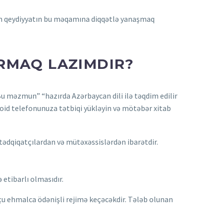
çün qeydiyyatın bu məqamına diqqətlə yanaşmaq
ARMAQ LAZIMDIR?
Bu məzmun” “hazırda Azərbaycan dili ilə təqdim edilir
roid telefonunuza tətbiqi yükləyin və mötəbər xitab
ədqiqatçılardan və mütəxəssislərdən ibarətdir.
 etibarlı olmasıdır.
çu ehmalca ödənişli rejimə keçəcəkdir. Tələb olunan