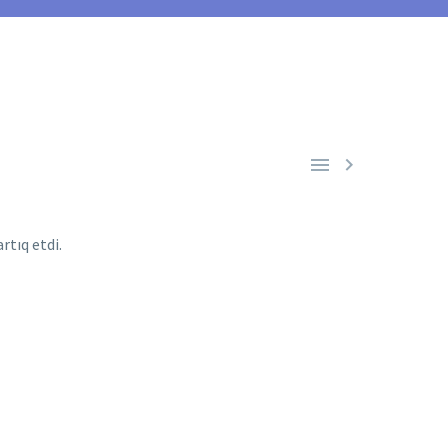


rtıq etdi.