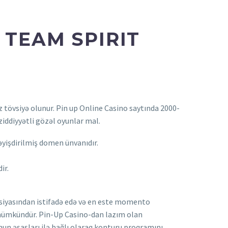
 TEAM SPIRIT
tövsiyə olunur. Pin up Online Casino saytında 2000-
ziddiyyətli gözəl oyunlar mal.
əyişdirilmiş domen ünvanıdır.
ir.
versiyasından istifadə edə və en este momento
 mümkündür. Pin-Up Casino-dan lazım olan
n əsasları ilə bağlı olaraq konturu proqramını