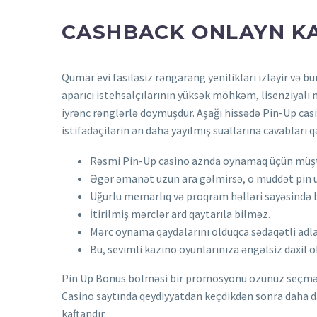
CASHBACK ONLAYN KA
Qumar evi fasiləsiz rəngarəng yenilikləri izləyir və
aparıcı istehsalçılarının yüksək möhkəm, lisenziyalı m
iyrənc rənglərlə doymuşdur. Aşağı hissədə Pin-Up casino
istifadəçilərin ən daha yayılmış suallarına cavabları 
Rəsmi Pin-Up casino aznda oynamaq üçün müştər
Əgər əmanət uzun ara gəlmirsə, o müddət pin up 
Uğurlu memarlıq və proqram həlləri sayəsində 
İtirilmiş mərclər ard qaytarıla bilməz.
Mərc oynama qaydalarını olduqca sədaqətli adl
Bu, sevimli kazino oyunlarınıza əngəlsiz daxil o
Pin Up Bonus bölməsi bir promosyonu özünüz seçməyi
Casino saytında qeydiyyatdan keçdikdən sonra daha dah
kaftandır.