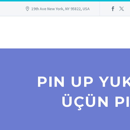
19th Ave New York, NY 95822, USA
INICIO
958
PIN UP YU
ÜÇÜN P