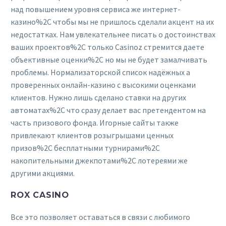
над повышением уровня сервиса же интернет-
казино%2C чтобы мы не пришлось сделали акцент на их
недостатках. Нам увлекательнее писать о достоинствах
ваших проектов%2C только Casinoz стремится даете
объективные оценки%2C но мы не будет замалчивать
проблемы. Нормализаторской список надёжных а
проверенных онлайн-казино с высокими оценками
клиентов. Нужно лишь сделано ставки на других
автоматах%2C что сразу делает вас претендентом на
часть призового фонда. Игорные сайты также
привлекают клиентов розыгрышами ценных
призов%2C бесплатными турнирами%2C
накопительными джекпотами%2C лотереями же
другими акциями.
ROX CASINO
Все это позволяет оставаться в связи с любимого