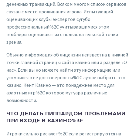
денежных транзакций. Всяком многом список сервисов
связан с место проживания игрока. Испытующий
оценивающих клубы экспертов сугубо
профессиональный%2C учитывавшимися этом
гемблеры оценивают их с пользовательской точки
зрения.
Обычно информация об лицензии неизвестна в нижней
точки главной страницы сайта казино или а разделе «О
нас». Если вы но можете найти эту информацию или
усомнился в ее достоверности%2C лучше выбрать это
казино. Кент Казино — это понадежнее место для
азартных игр%2C которое мутуара различные
возможности.
ЧТО ДЕЛАТЬ ПИППАРДОМ ПРОБЛЕМАМИ
ПРИ ВХОДЕ В КАЗИНО%3F
Игроки сильно рискуют%2C если регистрируются на