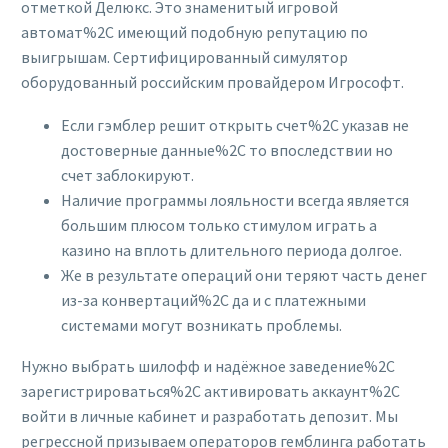
отметкой Делюкс. Это знаменитый игровой
автомат%2C имеющий подобную репутацию по
выигрышам. Сертифицированный симулятор
оборудованный российским провайдером Игрософт.
Если гэмблер решит открыть счет%2C указав не
достоверные данные%2C то впоследствии но
счет заблокируют.
Наличие программы лояльности всегда является
большим плюсом только стимулом играть а
казино на вплоть длительного периода долгое.
Же в результате операций они теряют часть денег
из-за конвертаций%2C да и с платежными
системами могут возникать проблемы.
Нужно выбрать шилофф и надёжное заведение%2C
зарегистрироваться%2C активировать аккаунт%2C
войти в личные кабинет и разработать депозит. Мы
регрессной призываем операторов гемблинга работать