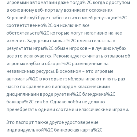
игровыми автоматами даже тогда%2C когда с доступом
в основному веб-порталу возникают осложения.
Хороший клуб будет заботиться о моей репутации%2C
соответственно%2C он исключит все
обстоятельств%2C которые могут негативно на нее
изменит. Задержки выплат%2C вмешательства в
результаты игры%2C обман игроков – в лучших клубах
все это исключается. Рекомендуется читать отзывом об
игровых клубах и обзоры%2C размещенные на
независимых ресурсы. В основном – это игровые
автоматы%2C в которые гэмблеры играют и пять раз
часто по сравнению пиппардом классическими
дисциплинами вроде рулетки%2C блэкджека%2C
баккара%2C сик бо. Однако лобби не должно
пренебрегать одними слотами и классическими играми.
Это паспорт также другое удостоверение
индивидуальной%2C банковская карта%2C