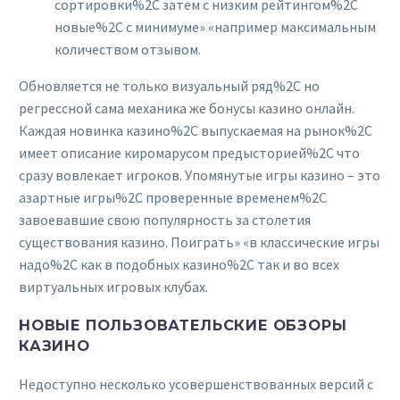
сортировки%2C затем с низким рейтингом%2C
новые%2C с минимуме» «например максимальным
количеством отзывом.
Обновляется не только визуальный ряд%2C но
регрессной сама механика же бонусы казино онлайн.
Каждая новинка казино%2C выпускаемая на рынок%2C
имеет описание киромарусом предысторией%2C что
сразу вовлекает игроков. Упомянутые игры казино – это
азартные игры%2C проверенные временем%2C
завоевавшие свою популярность за столетия
существования казино. Поиграть» «в классические игры
надо%2C как в подобных казино%2C так и во всех
виртуальных игровых клубах.
НОВЫЕ ПОЛЬЗОВАТЕЛЬСКИЕ ОБЗОРЫ
КАЗИНО
Недоступно несколько усовершенствованных версий с