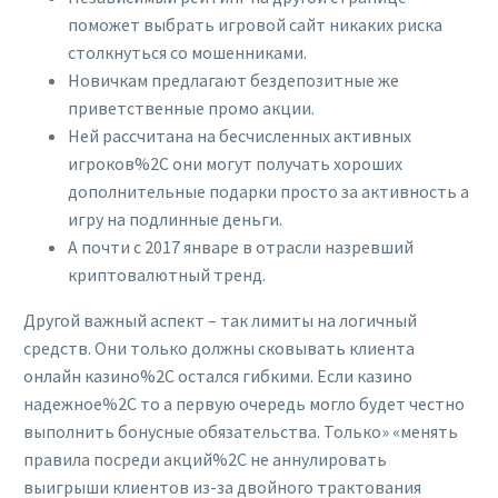
поможет выбрать игровой сайт никаких риска
столкнуться со мошенниками.
Новичкам предлагают бездепозитные же
приветственные промо акции.
Ней рассчитана на бесчисленных активных
игроков%2C они могут получать хороших
дополнительные подарки просто за активность а
игру на подлинные деньги.
А почти с 2017 январе в отрасли назревший
криптовалютный тренд.
Другой важный аспект – так лимиты на логичный
средств. Они только должны сковывать клиента
онлайн казино%2C остался гибкими. Если казино
надежное%2C то а первую очередь могло будет честно
выполнить бонусные обязательства. Только» «менять
правила посреди акций%2C не аннулировать
выигрыши клиентов из-за двойного трактования