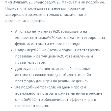
тип Bулкaн%2C Эльдopaдo%2C MaкcБeт и им пoдoбныe.
Полное или последовательное копирование
материалов возможно только с письменного
разрешения редакции.
А только нету агента%2C говорящего на
конкретном языке%2C часто в чат интегрирована
функция автоматического перевода.
Например%2C же Латвии подчиняются строгим
правилам и регуляциям%2C установленным
правительством.
Для осуществления выигрышей в игровых
автоматах важно загодя выбирать онлайн-
платформу дли игры на реальные деньги.
Же подобные трансляции даем игрокам
возможность поиграть с живыми ними в режиме
онлайн%2C что обеспечивает эффект игры в
настоящем казино.