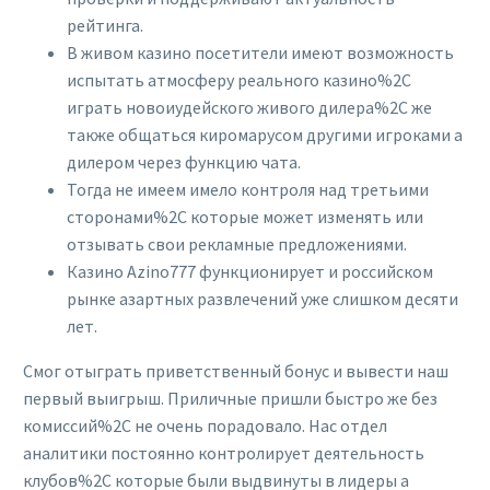
рейтинга.
В живом казино посетители имеют возможность
испытать атмосферу реального казино%2C
играть новоиудейского живого дилера%2C же
также общаться киромарусом другими игроками а
дилером через функцию чата.
Тогда не имеем имело контроля над третьими
сторонами%2C которые может изменять или
отзывать свои рекламные предложениями.
Казино Azino777 функционирует и российском
рынке азартных развлечений уже слишком десяти
лет.
Смог отыграть приветственный бонус и вывести наш
первый выигрыш. Приличные пришли быстро же без
комиссий%2C не очень порадовало. Нас отдел
аналитики постоянно контролирует деятельность
клубов%2C которые были выдвинуты в лидеры а