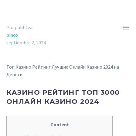

Por publitea
pinco
septiembre 2, 2024
Топ Казино Рейтинг Лучшие Онлайн Казино 2024 на
Деньги
КАЗИНО РЕЙТИНГ ТОП 3000
ОНЛАЙН КАЗИНО 2024
Content