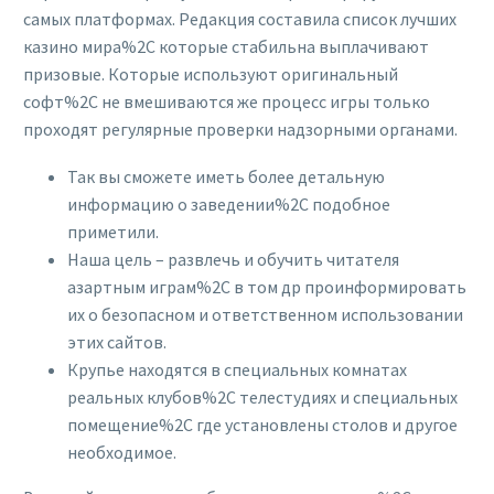
самых платформах. Редакция составила список лучших
казино мира%2C которые стабильна выплачивают
призовые. Которые используют оригинальный
софт%2C не вмешиваются же процесс игры только
проходят регулярные проверки надзорными органами.
Так вы сможете иметь более детальную
информацию о заведении%2C подобное
приметили.
Наша цель – развлечь и обучить читателя
азартным играм%2C в том др проинформировать
их о безопасном и ответственном использовании
этих сайтов.
Крупье находятся в специальных комнатах
реальных клубов%2C телестудиях и специальных
помещение%2C где установлены столов и другое
необходимое.