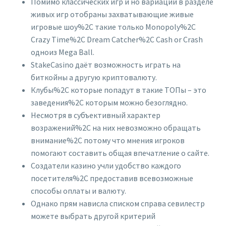
Помимо классических игр и но вариаций в разделе
живых игр отобраны захватывающие живые
игровые шоу%2C такие только Monopoly%2C
Crazy Time%2C Dream Catcher%2C Cash or Crash
одноиз Mega Ball.
StakeCasino даёт возможность играть на
биткойны а другую криптовалюту.
Клубы%2C которые попадут в такие ТОПы – это
заведения%2C которым можно безоглядно.
Несмотря в субъективный характер
возражений%2C на них невозможно обращать
внимание%2C потому что мнения игроков
помогают составить общая впечатление о сайте.
Создатели казино учли удобство каждого
посетителя%2C предоставив всевозможные
способы оплаты и валюту.
Однако прям нависла списком справа севилестр
можете выбрать другой критерий