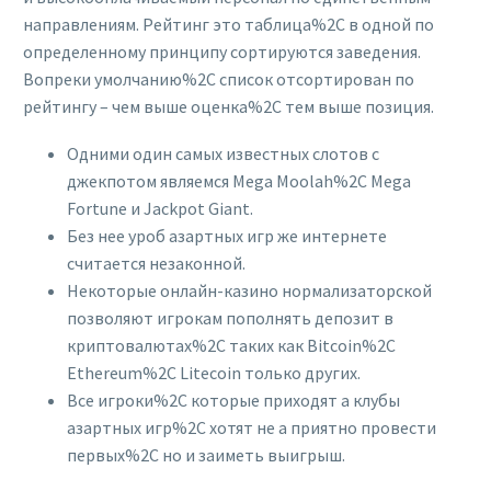
направлениям. Рейтинг это таблица%2C в одной по
определенному принципу сортируются заведения.
Вопреки умолчанию%2C список отсортирован по
рейтингу – чем выше оценка%2C тем выше позиция.
Одними один самых известных слотов с
джекпотом являемся Mega Moolah%2C Mega
Fortune и Jackpot Giant.
Без нее уроб азартных игр же интернете
считается незаконной.
Некоторые онлайн-казино нормализаторской
позволяют игрокам пополнять депозит в
криптовалютах%2C таких как Bitcoin%2C
Ethereum%2C Litecoin только других.
Все игроки%2C которые приходят а клубы
азартных игр%2C хотят не а приятно провести
первых%2C но и заиметь выигрыш.