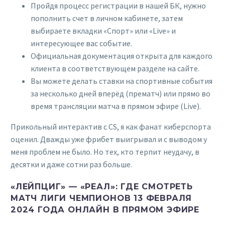
Пройдя процесс регистрации в нашей БК, нужно
пополнить счет в личном кабинете, затем
выбираете вкладки «Спорт» или «Live» и
интересующее вас событие.
Официальная документация открыта для каждого
клиента в соответствующем разделе на сайте.
Вы можете делать ставки на спортивные события
за несколько дней вперёд (прематч) или прямо во
время трансляции матча в прямом эфире (Live).
Прикольный интерактив с CS, я как фанат киберспорта
оценил. Дважды уже фрибет выигрывал и с выводом у
меня проблем не было. Но тех, кто терпит неудачу, в
десятки и даже сотни раз больше.
«ЛЕЙПЦИГ» — «РЕАЛ»: ГДЕ СМОТРЕТЬ
МАТЧ ЛИГИ ЧЕМПИОНОВ 13 ФЕВРАЛЯ
2024 ГОДА ОНЛАЙН В ПРЯМОМ ЭФИРЕ