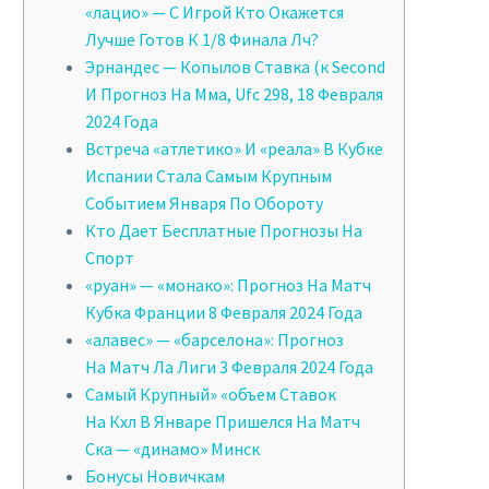
«лацио» — С Игрой Кто Окажется
Лучше Готов К 1/8 Финала Лч?
Эрнандес — Копылов Ставка (к Second
И Прогноз На Мма, Ufc 298, 18 Февраля
2024 Года
Встреча «атлетико» И «реала» В Кубке
Испании Стала Самым Крупным
Событием Января По Обороту
Кто Дает Бесплатные Прогнозы На
Спорт
«руан» — «монако»: Прогноз На Матч
Кубка Франции 8 Февраля 2024 Года
«алавес» — «барселона»: Прогноз
На Матч Ла Лиги 3 Февраля 2024 Года
Самый Крупный» «объем Ставок
На Кхл В Январе Пришелся На Матч
Ска — «динамо» Минск
Бонусы Новичкам