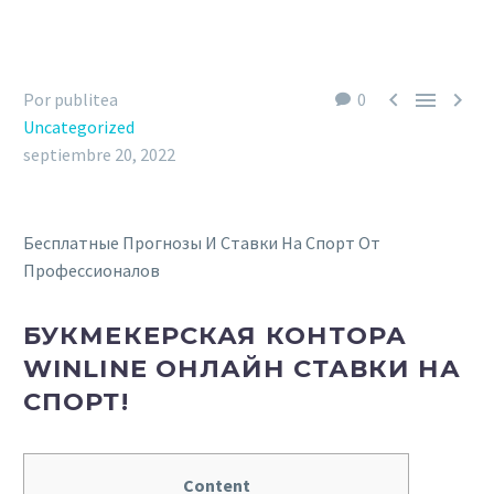



Por publitea
0
Uncategorized
septiembre 20, 2022
Бесплатные Прогнозы И Ставки На Спорт От
Профессионалов
БУКМЕКЕРСКАЯ КОНТОРА
WINLINE ОНЛАЙН СТАВКИ НА
СПОРТ!
Content