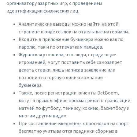
организатору азартных игр, с проведением
идентификации физических лиц.
Аналитические выводы можно найти на этой
странице в виде ссылок на отдельные материалы.
Входить в приложение букмекера можно как по
паролю, так и по отпечаткам пальцев.
Журавская уточнила, что люди, страдающие
игроманией, могут поставить себе самозапрет
делать ставки, лишь написав заявление или
позвонив на горячую линию компании –
букмекера.
Также, после регистрации клиенты BetBoom,
могут в прямом эфире просматривать трансляции
матчей по футболу, теннису, хоккею, баскетболу и
многим другим видам.
При составлении ежедневных прогнозов на спорт
бесплатно учитываются поединки сборных в