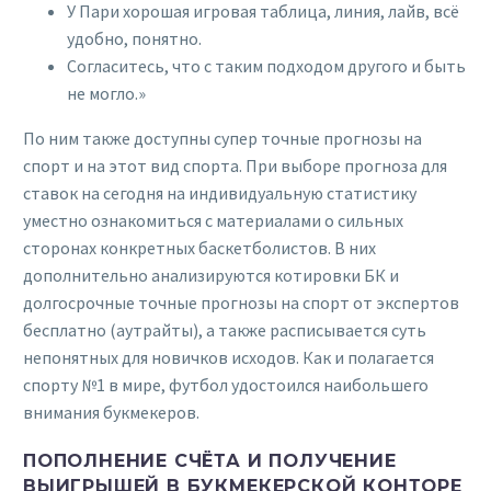
У Пари хорошая игровая таблица, линия, лайв, всё
удобно, понятно.
Согласитесь, что с таким подходом другого и быть
не могло.»
По ним также доступны супер точные прогнозы на
спорт и на этот вид спорта. При выборе прогноза для
ставок на сегодня на индивидуальную статистику
уместно ознакомиться с материалами о сильных
сторонах конкретных баскетболистов. В них
дополнительно анализируются котировки БК и
долгосрочные точные прогнозы на спорт от экспертов
бесплатно (аутрайты), а также расписывается суть
непонятных для новичков исходов. Как и полагается
спорту №1 в мире, футбол удостоился наибольшего
внимания букмекеров.
ПОПОЛНЕНИЕ СЧЁТА И ПОЛУЧЕНИЕ
ВЫИГРЫШЕЙ В БУКМЕКЕРСКОЙ КОНТОРЕ