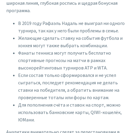
широкая линия, глубокая роспись и щедрая бонусная
программа.
В 2019 году Рафаэль Надаль не выиграл ни одного
турнира, так как у него были проблемы в семье.
Желающие сделать ставку на события футбола и
хоккея могут также выбрать комбинации.
Фанаты тенниса могут получить бесплатно
спортивные прогнозы на матчи в рамках
высокорейтинговых турниров ATP и WTA.
Если состав только сформировался и не успел
сыграться, последует рекомендация не делать
ставки на победителя, а обратить внимание на
проверенные тоталы или форы по картам.
Для пополнения счёта и ставок на спорт, можно
использовать банковские карты, QIWI-кошелёк,
ЮМани.
Аналитики внимательно следят за перестановками в