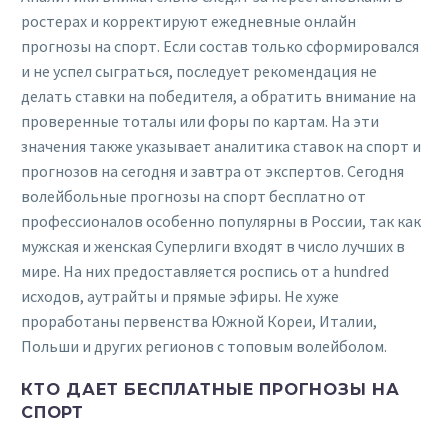
ростерах и корректируют ежедневные онлайн
прогнозы на спорт. Если состав только сформировался
и не успел сыграться, последует рекомендация не
делать ставки на победителя, а обратить внимание на
проверенные тоталы или форы по картам. На эти
значения также указывает аналитика ставок на спорт и
прогнозов на сегодня и завтра от экспертов. Сегодня
волейбольные прогнозы на спорт бесплатно от
профессионалов особенно популярны в России, так как
мужская и женская Суперлиги входят в число лучших в
мире. На них предоставляется роспись от a hundred
исходов, аутрайты и прямые эфиры. Не хуже
проработаны первенства Южной Кореи, Италии,
Польши и других регионов с топовым волейболом.
КТО ДАЕТ БЕСПЛАТНЫЕ ПРОГНОЗЫ НА
СПОРТ