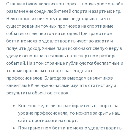
Ставки в букмекерских конторах — популярное онлайн-
развлечение среди любителей спорта и азартных игр.
Некоторые из них могут даже не догадываться о
существовании точных прогнозов на спортивные
события от экспертов на сегодня. При грамотном
беттинге можно удовлетворить чувство азарта и
получить доход. Умные пари исключают слепую веру в
удачу и основываются лишь на экспертном разборе
событий. На этой странице публикуются бесплатные и
точные прогнозы на спорт на сегодня от
профессионалов. Благодаря выводам аналитиков
клиентам БК не нужно часами изучать статистику и
результаты объектов ставок.
Конечно же, если вы разбираетесь в спорте на
уровне профессионала, то можете закрыть наш
сайт с прогнозами на спорт.
При грамотном беттинге можно удовлетворить