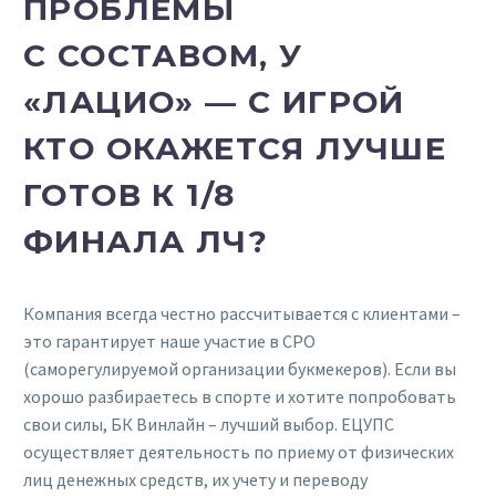
ПРОБЛЕМЫ
С СОСТАВОМ, У
«ЛАЦИО» — С ИГРОЙ
КТО ОКАЖЕТСЯ ЛУЧШЕ
ГОТОВ К 1/8
ФИНАЛА ЛЧ?
Компания всегда честно рассчитывается с клиентами –
это гарантирует наше участие в СРО
(саморегулируемой организации букмекеров). Если вы
хорошо разбираетесь в спорте и хотите попробовать
свои силы, БК Винлайн – лучший выбор. ЕЦУПС
осуществляет деятельность по приему от физических
лиц денежных средств, их учету и переводу