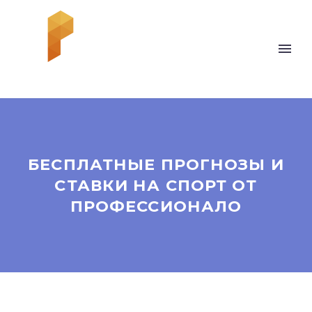
БЕСПЛАТНЫЕ ПРОГНОЗЫ И
СТАВКИ НА СПОРТ ОТ
ПРОФЕССИОНАЛО