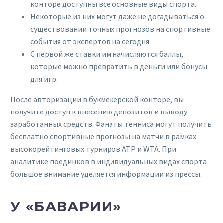
конторе доступны все основные виды спорта.
Некоторые из них могут даже не догадываться о
существовании точных прогнозов на спортивные
события от экспертов на сегодня.
С первой же ставки им начисляются баллы,
которые можно превратить в деньги или бонусы
для игр.
После авторизации в букмекерской конторе, вы
получите доступ к внесению депозитов и выводу
заработанных средств. Фанаты тенниса могут получить
бесплатно спортивные прогнозы на матчи в рамках
высокорейтинговых турниров ATP и WTA. При
аналитике поединков в индивидуальных видах спорта
большое внимание уделяется информации из прессы.
У «БАВАРИИ»