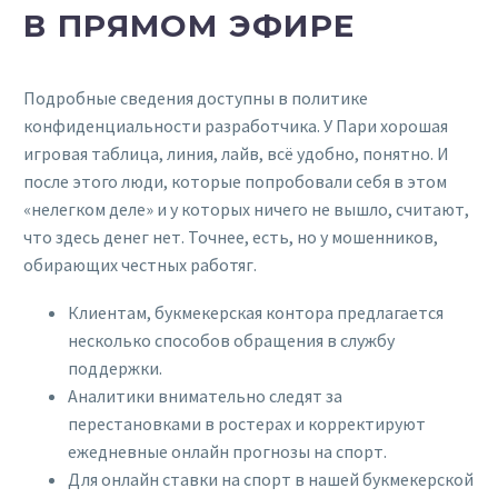
В ПРЯМОМ ЭФИРЕ
Подробные сведения доступны в политике
конфиденциальности разработчика. У Пари хорошая
игровая таблица, линия, лайв, всё удобно, понятно. И
после этого люди, которые попробовали себя в этом
«нелегком деле» и у которых ничего не вышло, считают,
что здесь денег нет. Точнее, есть, но у мошенников,
обирающих честных работяг.
Клиентам, букмекерская контора предлагается
несколько способов обращения в службу
поддержки.
Аналитики внимательно следят за
перестановками в ростерах и корректируют
ежедневные онлайн прогнозы на спорт.
Для онлайн ставки на спорт в нашей букмекерской