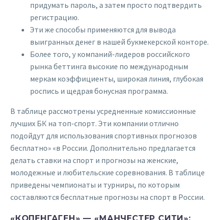
придумать пароль, а затем просто подтвердить
регистрацию.
Эти же способы применяются для вывода
выигранных денег в нашей букмекерской конторе.
Более того, у компаний-лидеров российского
рынка беттинга высокие по международным
меркам коэффициенты, широкая линия, глубокая
роспись и щедрая бонусная программа.
В таблице рассмотрены усредненные комиссионные
лучших БК на топ-спорт. Эти компании отлично
подойдут для использования спортивных прогнозов
бесплатно» «в России. Дополнительно предлагается
делать ставки на спорт и прогнозы на женские,
молодежные и любительские соревнования. В таблице
приведены чемпионаты и турниры, по которым
составляются бесплатные прогнозы на спорт в России.
«КОПЕНГАГЕН» — «МАНЧЕСТЕР СИТИ»: