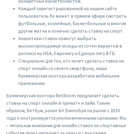
конкретных баскетболистов.
Каждый зарегистрированный на нашем сайте
пользователь бк может в прямом эфире смотреть
футбольные, хоккейные, баскетбольные и многие
другие матчи и конечно сделать ставку на спорт.
Аналитики ставок помогут выбрать
высокопроходимые исходы из сотен маркетов в
росписи на НБА, Евролигу и Единую лигу ВТБ.
Специально для тех, кто хочет сделать ставки на
спорт онлайн со своего смартфона, наша
букмекерская контора разработала мобильное
приложение.
Букмекерская контора BetBoom предлагает сделать
ставки на спорт онлайн в прематч и лайв. Таким
образом, БетБум, ранее БК БингоБум на рынке с 2010
года и контролируется уполномоченными органами. Мы
– легальная компания для онлайн ставок на спортивные
события через интернет за деньги с высокими