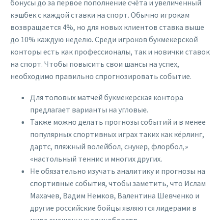
бонусы до за первое пополнение счёта и увеличенный
кэшбек с каждой ставки на спорт. Обычно игрокам
возвращается 4%, но для новых клиентов ставка выше
до 10% каждую неделю. Среди игроков букмекерской
конторы есть как профессионалы, так и новички ставок
на спорт. Чтобы повысить свои шансы на успех,
необходимо правильно спрогнозировать событие.
Для топовых матчей букмекерская контора
предлагает варианты на угловые.
Также можно делать прогнозы событий и в менее
популярных спортивных играх таких как кёрлинг,
дартс, пляжный волейбол, снукер, флорбол,»
«настольный теннис и многих других.
Не обязательно изучать аналитику и прогнозы на
спортивные события, чтобы заметить, что Ислам
Махачев, Вадим Немков, Валентина Шевченко и
другие российские бойцы являются лидерами в
мире смешанных единоборств.