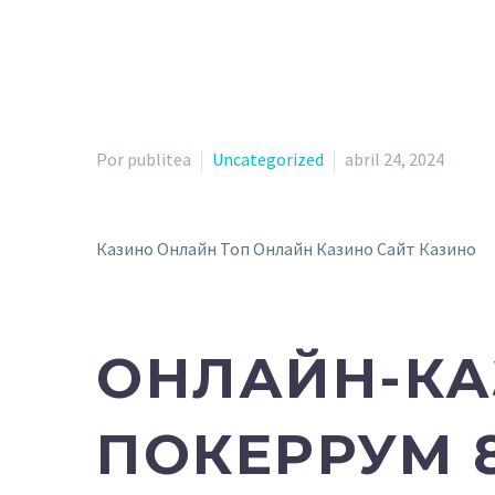
Por publitea
Uncategorized
abril 24, 2024
Казино Онлайн Топ Онлайн Казино Сайт Казино
ОНЛАЙН-КА
ПОКЕРРУМ 