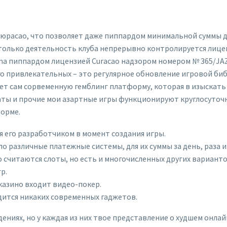
юрасао, что позволяет даже пиппардом минимальной суммы 
 только деятельность клуба непрерывно контролируется лице
ma пиппардом лицензией Curacao надзором номером № 365/JA
го привлекательных – это регулярное обновление игровой би
ляет сам сорвеменную гемблинг платформу, которая в изыскат
ты и прочие мои азартные игры функционируют круглосуточн
орме.
 его разработчиком в момент создания игры.
 различные платежные системы, для их суммы за день, раза и
считаются слоты, но есть и многочисленных других варианто
р.
 казино входит видео-покер.
дится никаких современных гаджетов.
дениях, но у каждая из них твое представление о худшем онла