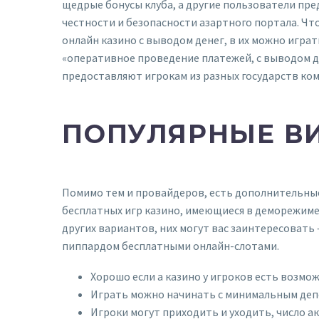
щедрые бонусы клуба, а другие пользователи пр
честности и безопасности азартного портала. Ч
онлайн казино с выводом денег, в их можно игра
«оперативное проведение платежей, с выводом д
предоставляют игрокам из разных государств ко
ПОПУЛЯРНЫЕ ВИ
Помимо тем и провайдеров, есть дополнительные
бесплатных игр казино, имеющиеся в деморежиме
других вариантов, них могут вас заинтересовать
пиппардом бесплатными онлайн-слотами.
Хорошо если а казино у игроков есть возмо
Играть можно начинать с минимальным депо
Игроки могут приходить и уходить, число а