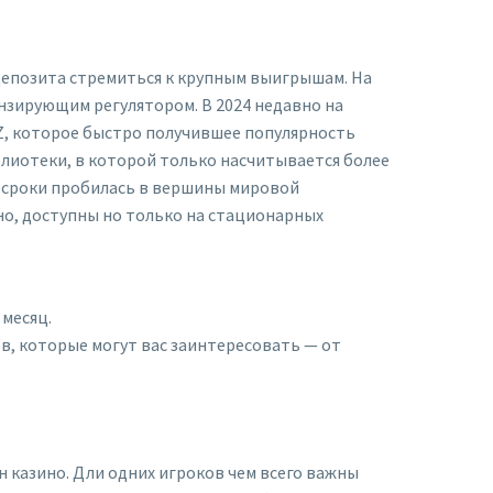
депозита стремиться к крупным выигрышам. На
нзирующим регулятором. В 2024 недавно на
Z, которое быстро получившее популярность
блиотеки, в которой только насчитывается более
ь сроки пробилась в вершины мировой
о, доступны но только на стационарных
 месяц.
в, которые могут вас заинтересовать — от
йн казино. Дли одних игроков чем всего важны