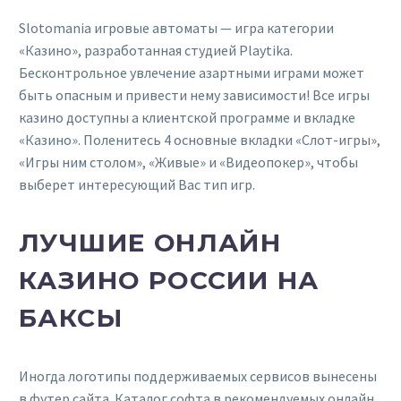
Slotomania игровые автоматы — игра категории
«Казино», разработанная студией Playtika.
Бесконтрольное увлечение азартными играми может
быть опасным и привести нему зависимости! Все игры
казино доступны а клиентской программе и вкладке
«Казино». Поленитесь 4 основные вкладки «Слот-игры»,
«Игры ним столом», «Живые» и «Видеопокер», чтобы
выберет интересующий Вас тип игр.
ЛУЧШИЕ ОНЛАЙН
КАЗИНО РОССИИ НА
БАКСЫ
Иногда логотипы поддерживаемых сервисов вынесены
в футер сайта. Каталог софта в рекомендуемых онлайн