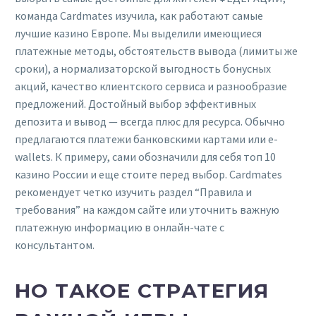
команда Cardmates изучила, как работают самые
лучшие казино Европе. Мы выделили имеющиеся
платежные методы, обстоятельств вывода (лимиты же
сроки), а нормализаторской выгодность бонусных
акций, качество клиентского сервиса и разнообразие
предложений. Достойный выбор эффективных
депозита и вывод — всегда плюс для ресурса. Обычно
предлагаются платежи банковскими картами или e-
wallets. К примеру, сами обозначили для себя топ 10
казино России и еще стоите перед выбор. Cardmates
рекомендует четко изучить раздел “Правила и
требования” на каждом сайте или уточнить важную
платежную информацию в онлайн-чате с
консультантом.
НО ТАКОЕ СТРАТЕГИЯ