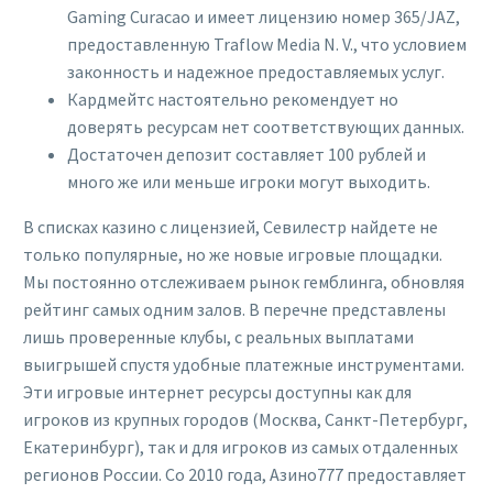
Gaming Curacao и имеет лицензию номер 365/JAZ,
предоставленную Traflow Media N. V., что условием
законность и надежное предоставляемых услуг.
Кардмейтс настоятельно рекомендует но
доверять ресурсам нет соответствующих данных.
Достаточен депозит составляет 100 рублей и
много же или меньше игроки могут выходить.
В списках казино с лицензией, Севилестр найдете не
только популярные, но же новые игровые площадки.
Мы постоянно отслеживаем рынок гемблинга, обновляя
рейтинг самых одним залов. В перечне представлены
лишь проверенные клубы, с реальных выплатами
выигрышей спустя удобные платежные инструментами.
Эти игровые интернет ресурсы доступны как для
игроков из крупных городов (Москва, Санкт-Петербург,
Екатеринбург), так и для игроков из самых отдаленных
регионов России. Со 2010 года, Азино777 предоставляет