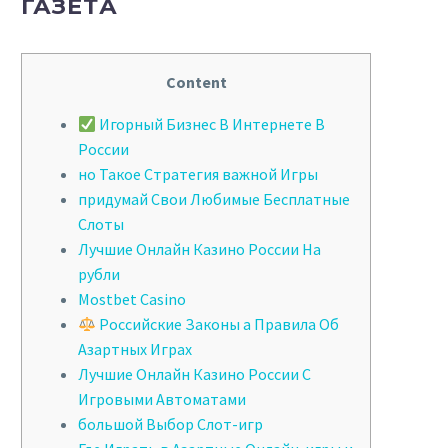
ГАЗЕТА
Content
Игорный Бизнес В Интернете В
России
но Такое Стратегия важной Игры
придумай Свои Любимые Бесплатные
Слоты
Лучшие Онлайн Казино России На
рубли
Mostbet Casino
Российские Законы а Правила Об
Азартных Играх
Лучшие Онлайн Казино России С
Игровыми Автоматами
большой Выбор Слот-игр