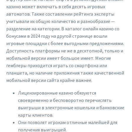
казино может включать в себя десять игровых
автоматов. Также составлении рейтинга эксперты
учитывали их общую количество и разнообразие —
разделение на категории. В каталог онлайн казино со
бонусами в 2024 году на другой странице вошли
игровые площадки с более выгодными предложениями.
Доступность платформы не же в десктопной, только и
мобильной версии имеет большое имеет. Многие
гемблеры приходится играть со смартфона или
планшета, но наличие приложения также качественной
мобильной версии сайта крайне важнее.
Лицензированные казино обязуются
своевременно и бесповоротно перечислять
выигрыши в электронные кошельки и банковские
карты клиентов.
Они позволят игрокам отличные малейшей для
получения выигрышей.