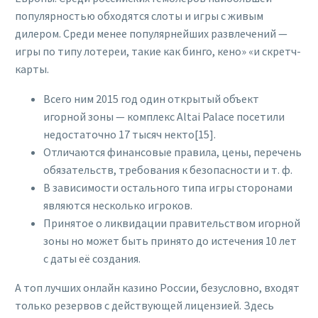
популярностью обходятся слоты и игры с живым
дилером. Среди менее популярнейших развлечений —
игры по типу лотереи, такие как бинго, кено» «и скретч-
карты.
Всего ним 2015 год один открытый объект
игорной зоны — комплекс Altai Palace посетили
недостаточно 17 тысяч некто[15].
Отличаются финансовые правила, цены, перечень
обязательств, требования к безопасности и т. ф.
В зависимости остального типа игры сторонами
являются несколько игроков.
Принятое о ликвидации правительством игорной
зоны но может быть принято до истечения 10 лет
с даты её создания.
А топ лучших онлайн казино России, безусловно, входят
только резервов с действующей лицензией. Здесь