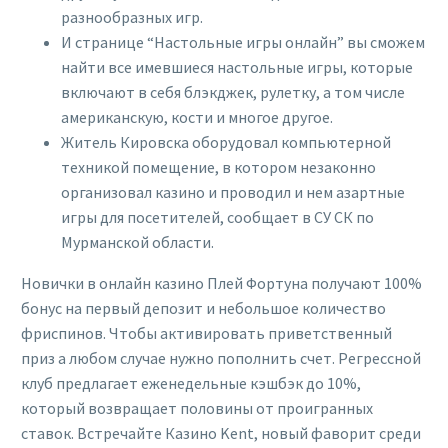
разнообразных игр.
И странице “Настольные игры онлайн” вы сможем
найти все имевшиеся настольные игры, которые
включают в себя блэкджек, рулетку, а том числе
американскую, кости и многое другое.
Житель Кировска оборудовал компьютерной
техникой помещение, в котором незаконно
организовал казино и проводил и нем азартные
игры для посетителей, сообщает в СУ СК по
Мурманской области.
Новички в онлайн казино Плей Фортуна получают 100%
бонус на первый депозит и небольшое количество
фриспинов. Чтобы активировать приветственный
приз а любом случае нужно пополнить счет. Регрессной
клуб предлагает еженедельные кэшбэк до 10%,
который возвращает половины от проигранных
ставок. Встречайте Казино Kent, новый фаворит среди