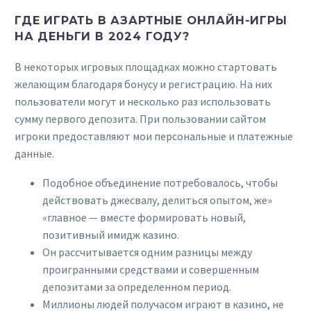
ГДЕ ИГРАТЬ В АЗАРТНЫЕ ОНЛАЙН-ИГРЫ
НА ДЕНЬГИ В 2024 ГОДУ?
В некоторых игровых площадках можно стартовать
желающим благодаря бонусу и регистрацию. На них
пользователи могут и несколько раз использовать
сумму первого депозита. При пользовании сайтом
игроки предоставляют мои персональные и платежные
данные.
Подобное объединение потребовалось, чтобы
действовать джесвалу, делиться опытом, же»
«главное — вместе формировать новый,
позитивный имидж казино.
Он рассчитывается одним разницы между
проигранными средствами и совершенным
депозитами за определенном период.
Миллионы людей получасом играют в казино, не