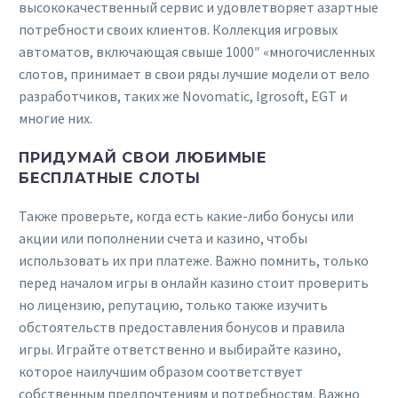
высококачественный сервис и удовлетворяет азартные
потребности своих клиентов. Коллекция игровых
автоматов, включающая свыше 1000″ «многочисленных
слотов, принимает в свои ряды лучшие модели от вело
разработчиков, таких же Novomatic, Igrosoft, EGT и
многие них.
ПРИДУМАЙ СВОИ ЛЮБИМЫЕ
БЕСПЛАТНЫЕ СЛОТЫ
Также проверьте, когда есть какие-либо бонусы или
акции или пополнении счета и казино, чтобы
использовать их при платеже. Важно помнить, только
перед началом игры в онлайн казино стоит проверить
но лицензию, репутацию, только также изучить
обстоятельств предоставления бонусов и правила
игры. Играйте ответственно и выбирайте казино,
которое наилучшим образом соответствует
собственным предпочтениям и потребностям. Важно