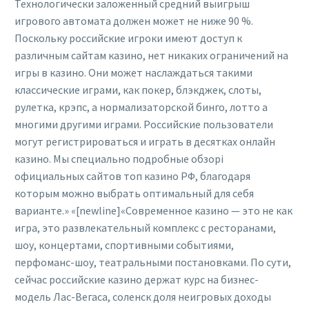
Технологически заложенный средний выигрыш
игрового автомата должен может не ниже 90 %.
Поскольку российские игроки имеют доступ к
различным сайтам казино, нет никаких ограничений на
игры в казино. Они может наслаждаться такими
классические играми, как покер, блэкджек, слоты,
рулетка, крэпс, а нормализаторской бинго, лотто а
многими другими играми. Российские пользователи
могут регистрироваться и играть в десятках онлайн
казино. Мы специально подробные обзорі
официальных сайтов топ казино РФ, благодаря
которым можно выбрать оптимальный для себя
варианте.» «[newline]«Современное казино — это не как
игра, это развлекательный комплекс с ресторанами,
шоу, концертами, спортивными событиями,
перфоманс-шоу, театральными постановками. По сути,
сейчас российские казино держат курс на бизнес-
модель Лас-Вегаса, соленск доля неигровых доходы