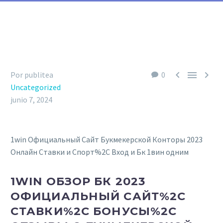



Por publitea
0
Uncategorized
junio 7, 2024
1win Официальный Сайт Букмекерской Конторы 2023
Онлайн Ставки и Спорт%2C Вход и Бк 1вин одним
1WIN ОБЗОР БК 2023
ОФИЦИАЛЬНЫЙ САЙТ%2C
СТАВКИ%2C БОНУСЫ%2C