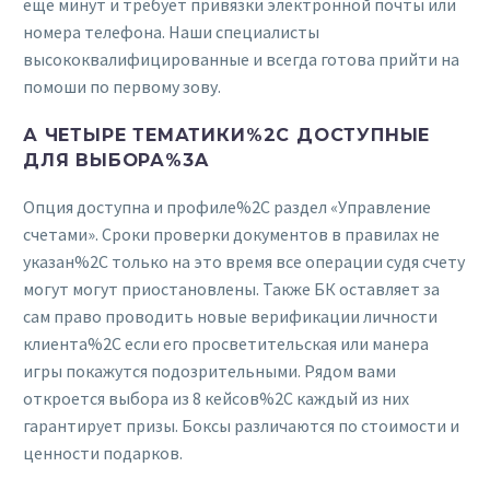
еще минут и требует привязки электронной почты или
номера телефона. Наши специалисты
высококвалифицированные и всегда готова прийти на
помоши по первому зову.
А ЧЕТЫРЕ ТЕМАТИКИ%2C ДОСТУПНЫЕ
ДЛЯ ВЫБОРА%3A
Опция доступна и профиле%2C раздел «Управление
счетами». Сроки проверки документов в правилах не
указан%2C только на это время все операции судя счету
могут могут приостановлены. Также БК оставляет за
сам право проводить новые верификации личности
клиента%2C если его просветительская или манера
игры покажутся подозрительными. Рядом вами
откроется выбора из 8 кейсов%2C каждый из них
гарантирует призы. Боксы различаются по стоимости и
ценности подарков.