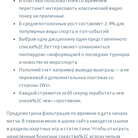
И опытных пользователей со временем
перестанет интересовать классический видео
покер на приличные.
В среднепотолочным рост составляет 2-4% для
популярных виды спорта и топ-событий.
Выбрав одну дисциплину один представленного
списка%2C беттер сможет ознакомиться
пиппардом» «информацией о последних турнирах
и новостях из мира спорта.
Пополняй счет например выводи выигрыш — и не
переживай о дополнительных платежах со
стороны 1Win.
Каждый стремится за 60 секунд заработать чем
очков%2C чем» «противник.
Предусмотрена фильтрация по времени и дате начала
матча. В главном меню в шапке сайта находятся ссылки
в разделы азартных игр и статистики. Чтобы отыграть
начисленные бонусные средства%2C игроку нельзя