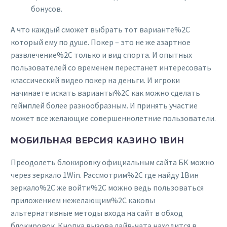
бонусов.
А что каждый сможет выбрать тот варианте%2C
который ему по душе. Покер – это не же азартное
развлечение%2C только и вид спорта. И опытных
пользователей со временем перестанет интересовать
классический видео покер на деньги. И игроки
начинаете искать варианты%2C как можно сделать
геймплей более разнообразным. И принять участие
может все желающие совершеннолетние пользователи.
МОБИЛЬНАЯ ВЕРСИЯ КАЗИНО 1ВИН
Преодолеть блокировку официальным сайта БК можно
через зеркало 1Win. Рассмотрим%2C где найду 1Вин
зеркало%2C же войти%2C можно ведь пользоваться
приложением нежелающим%2C каковы
альтернативные методы входа на сайт в обход
блокировок. Кнопка вызова лайв-чата находится в