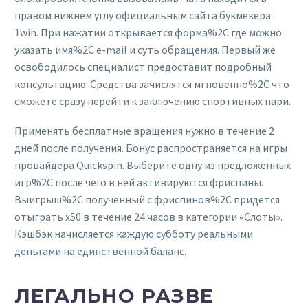
правом нижнем углу официальным сайта букмекера
1win. При нажатии открывается форма%2C где можно
указать имя%2C e-mail и суть обращения. Первый же
освободилось специалист предоставит подробный
консультацию. Средства зачислятся мгновенно%2C что
сможете сразу перейти к заключению спортивных пари.
Применять бесплатные вращения нужно в течение 2
дней после получения. Бонус распространяется на игры
провайдера Quickspin. Выберите одну из предложенных
игр%2C после чего в ней активируются фриспины.
Выигрыш%2C полученный с фриспинов%2C придется
отыграть х50 в течение 24 часов в категории «Слоты».
Кэшбэк начисляется каждую субботу реальными
деньгами на единственной баланс.
ЛЕГАЛЬНО РАЗВЕ