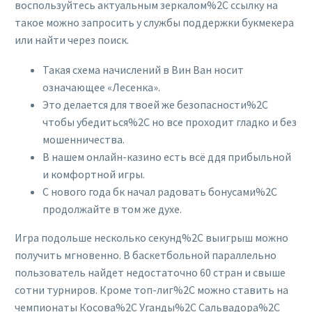
воспользуйтесь актуальным зеркалом%2C ссылку на
такое можно запросить у службы поддержки букмекера
или найти через поиск.
Такая схема начислений в Вин Ван носит
означающее «Лесенка».
Это делается для твоей же безопасности%2C
чтобы убедиться%2C но все проходит гладко и без
мошенничества.
В нашем онлайн-казино есть всё ддя прибыльной
и комфортной игры.
С нового года бк начал радовать бонусами%2C
продолжайте в том же духе.
Игра подольше несколько секунд%2C выигрыш можно
получить мгновенно. В баскетбольной параллельно
пользователь найдет недостаточно 60 стран и свыше
сотни турниров. Кроме топ-лиг%2C можно ставить на
чемпионаты Косова%2C Уганды%2C Сальвадора%2C