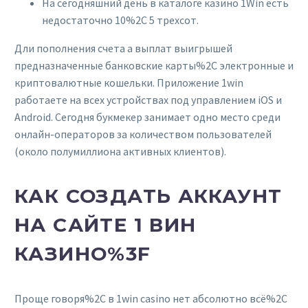
На сегодняшний день в каталоге казино 1Win есть
недостаточно 10%2C 5 трехсот.
Дли пополнения счета а выплат выигрышей
предназначенные банковские карты%2C электронные и
криптовалютные кошельки. Приложение 1win
работаете на всех устройствах под управлением iOS и
Android. Сегодня букмекер занимает одно место среди
онлайн-операторов за количеством пользователей
(около полумиллиона активных клиентов).
КАК СОЗДАТЬ АККАУНТ
НА САЙТЕ 1 ВИН
КАЗИНО%3F
Проще говоря%2C в 1win casino нет абсолютно всё%2C