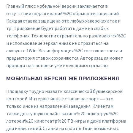
Главный плюс мобильной версии заключается в
отсутствии подлагиваний%2C обрывов и зависаний.
Каждая ставка защищена ото любых хакерских атак и
тд. Приложение будет работать даже на слабых
телефонах. Технологии стремительно развиваются%2C
и использование зеркал никак не отразиться на
аккаунте 1Win. Вся информация%2C состояние счета и
предыстория ставок сохраняются. Авторизация может
проводиться вопреки уже имеющимся согласно.
МОБИЛЬНАЯ ВЕРСИЯ ЖЕ ПРИЛОЖЕНИЯ
Площадку трудно назвать классической букмекерской
конторой. Интерактивные ставки на спорт ― это
только иное из направлений заведения. Клиентам
также доступную онлайн-казино%2C покер-рум%2C
лотереи%2C кинотеатр%2C ТВ-игры и даже платформа
дли инвестиций. Ставки на спорт в 1вин возможны с