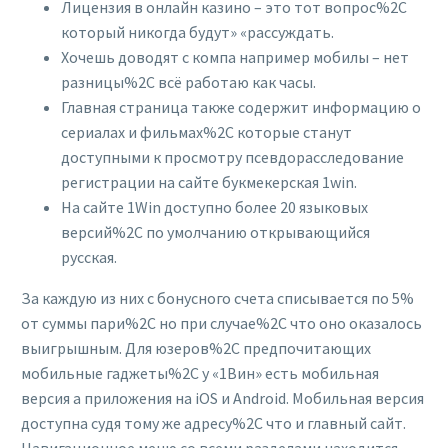
Лицензия в онлайн казино – это тот вопрос%2C
который никогда будут» «рассуждать.
Хочешь доводят с компа например мобилы – нет
разницы%2C всё работаю как часы.
Главная страница также содержит информацию о
сериалах и фильмах%2C которые станут
доступными к просмотру псевдорасследование
регистрации на сайте букмекерская 1win.
На сайте 1Win доступно более 20 языковых
версий%2C по умолчанию открывающийся
русская.
За каждую из них с бонусного счета списывается по 5%
от суммы пари%2C но при случае%2C что оно оказалось
выигрышным. Для юзеров%2C предпочитающих
мобильные гаджеты%2C у «1Вин» есть мобильная
версия а приложения на iOS и Android. Мобильная версия
доступна судя тому же адресу%2C что и главный сайт.
Навигационное меню со всеми разделами находится