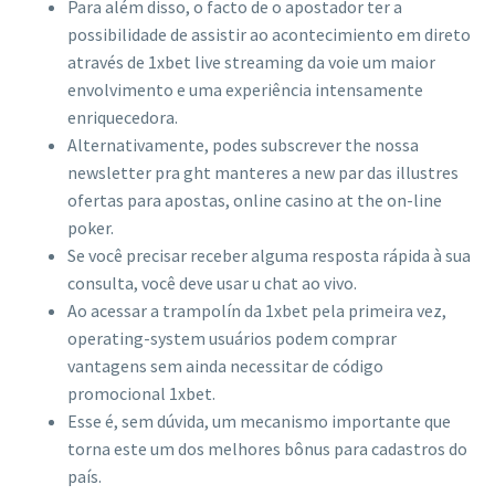
Para além disso, o facto de o apostador ter a
possibilidade de assistir ao acontecimiento em direto
através de 1xbet live streaming da voie um maior
envolvimento e uma experiência intensamente
enriquecedora.
Alternativamente, podes subscrever the nossa
newsletter pra ght manteres a new par das illustres
ofertas para apostas, online casino at the on-line
poker.
Se você precisar receber alguma resposta rápida à sua
consulta, você deve usar u chat ao vivo.
Ao acessar a trampolín da 1xbet pela primeira vez,
operating-system usuários podem comprar
vantagens sem ainda necessitar de código
promocional 1xbet.
Esse é, sem dúvida, um mecanismo importante que
torna este um dos melhores bônus para cadastros do
país.