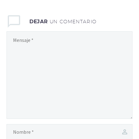
Mobil Tətbiqlərin Sistem
Tələbləri İki Forma
Təchizat ötrü…
DEJAR
UN COMENTARIO