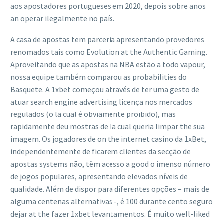
aos apostadores portugueses em 2020, depois sobre anos
an operar ilegalmente no país.
A casa de apostas tem parceria apresentando provedores
renomados tais como Evolution at the Authentic Gaming.
Aproveitando que as apostas na NBA estão a todo vapour,
nossa equipe também comparou as probabilities do
Basquete. A 1xbet começou através de ter uma gesto de
atuar search engine advertising licença nos mercados
regulados (o la cual é obviamente proibido), mas
rapidamente deu mostras de la cual queria limpar the sua
imagem. Os jogadores de on the internet casino da 1xBet,
independentemente de ficarem clientes da secção de
apostas systems não, têm acesso a good o imenso número
de jogos populares, apresentando elevados níveis de
qualidade. Além de dispor para diferentes opções – mais de
alguma centenas alternativas -, é 100 durante cento seguro
dejar at the fazer 1xbet levantamentos. É muito well-liked