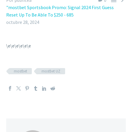


Por publitea
0
"mostbet Sportsbook Promo: Signal 2024 First Guess
Reset Up To Be Able To $250 - 685
octubre 28, 2024
\e\e\e\e\e\e
mostbet
mostbet UZ