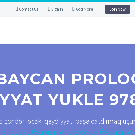
Contact Us
Sign In
Add More
Join Now
BAYCAN PROLO
YYAT YUKLE 978
ub göndəriləcək, qeydiyyatı başa çatdırmaq üçü
андроид бесплатно на русском бесплатно