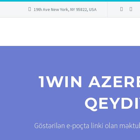
19th Ave New York, NY 95822, USA
1WIN AZER
QEYDI
Göstərilən e-poçta linki olan məkt