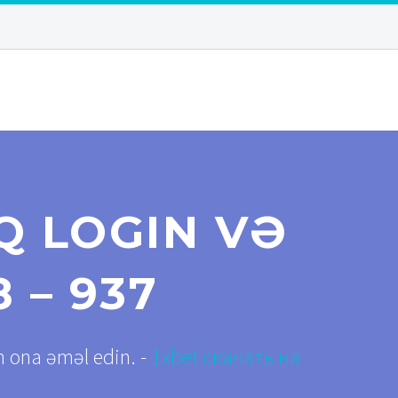
Q LOGIN VƏ
 – 937
n ona əməl edin. -
1xbet скачать на