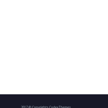
2017 © Copyrights CodexThemes