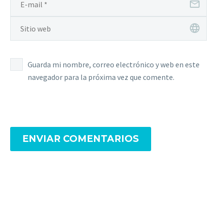
Guarda mi nombre, correo electrónico y web en este
navegador para la próxima vez que comente.
ENVIAR COMENTARIOS