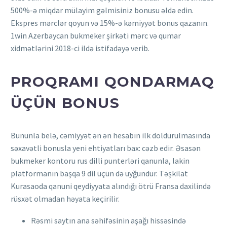
500%-ə miqdar mülayim gəlmisiniz bonusu əldə edin.
Ekspres mərclər qoyun və 15%-ə kəmiyyət bonus qazanın.
1win Azerbaycan bukmeker şirkəti mərc və qumar
xidmətlərini 2018-ci ildə istifadəyə verib.
PROQRAMI QONDARMAQ
ÜÇÜN BONUS
Bununla belə, cəmiyyət ən ən hesabın ilk doldurulmasında
səxavətli bonusla yeni ehtiyatları bax: cəzb edir. Əsasən
bukmeker kontoru rus dilli punterləri qanunla, lakin
platformanın başqa 9 dil üçün də uyğundur. Təşkilat
Kurasaoda qanuni qeydiyyata alındığı ötrü Fransa daxilində
rüsxət olmadan həyata keçirilir.
Rəsmi saytın ana səhifəsinin aşağı hissəsində