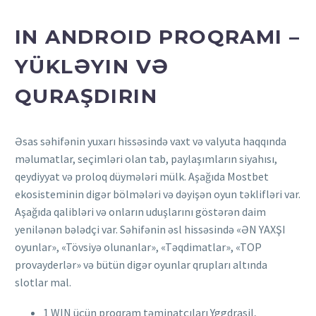
IN ANDROID PROQRAMI –
YÜKLƏYIN VƏ
QURAŞDIRIN
Əsas səhifənin yuxarı hissəsində vaxt və valyuta haqqında
məlumatlar, seçimləri olan tab, paylaşımların siyahısı,
qeydiyyat və proloq düymələri mülk. Aşağıda Mostbet
ekosisteminin digər bölmələri və dəyişən oyun təklifləri var.
Aşağıda qalibləri və onların uduşlarını göstərən daim
yenilənən bələdçi var. Səhifənin əsl hissəsində «ƏN YAXŞI
oyunlar», «Tövsiyə olunanlar», «Təqdimatlar», «TOP
provayderlər» və bütün digər oyunlar qrupları altında
slotlar mal.
1 WIN üçün proqram təminatçıları Yggdrasil,