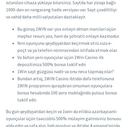
istənilən cihaza yükləyə bilərsiniz. Saytda hər zövqə bağlı
1000-dən ən rəngarəng hədis versiyası var. Sayt çoxdilliliyi
və vahid daha milli valyutaları dəstəkləyir.
Bu günəş 1WIN var-yox onlayn idman mərcləri üçün
məşhur resurs yox, həm də şöhrətli onlayn kazinodur.
Yeni oyunçunu qeydiyyatdan keçirmək ötrü sizə e-
poçt və ya telefon nömrəsindən istifadə etmək olar.
Və bütün yeni oyunçular üçün 1Win Casino ilk
depozitinizə 500% bonus təklif edir.
1Win sayt güzgüsü nədir və onu necə tapmaq olar?
Bundan artıq, 1WIN Casino ibtidai dəfə telefonuna
1WIN proqramını quraşdıran ümumən oyunçulara
bonus hesabında 100 avro məbləğində pulsuz bonus
təklif edir.
Bu gün qeydiyyatdan keçin və 1win-də elliklə azərbaycanlı
oyunçular üçün təəccüblü 500% mülayim gəlmisiniz bonusu
əldə edin və səfa alın. İndi qoşulun və ibtidai 4 əmanətinizdə