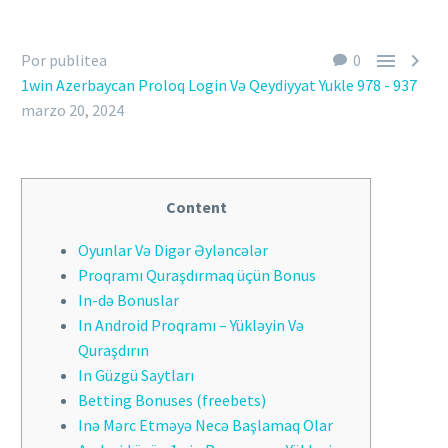


Por publitea
0
1win Azerbaycan Proloq Login Və Qeydiyyat Yukle 978 - 937
marzo 20, 2024
Content
Oyunlar Və Digər Əyləncələr
Proqramı Quraşdırmaq üçün Bonus
In-də Bonuslar
In Android Proqramı – Yükləyin Və
Quraşdırın
In Güzgü Saytları
Betting Bonuses (freebets)
Inə Mərc Etməyə Necə Başlamaq Olar