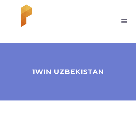
1WIN UZBEKISTAN