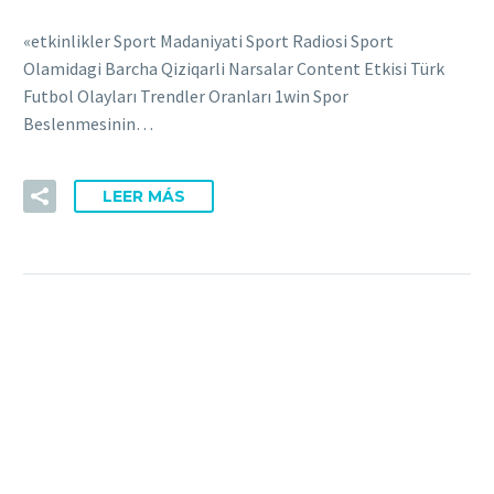
«etkinlikler Sport Madaniyati Sport Radiosi Sport
Olamidagi Barcha Qiziqarli Narsalar Content Etkisi Türk
Futbol Olayları Trendler Oranları 1win Spor
Beslenmesinin…
LEER MÁS