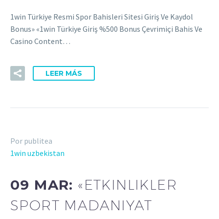
1win Türkiye Resmi Spor Bahisleri Sitesi Giriş Ve Kaydol
Bonus» «1win Türkiye Giriş %500 Bonus Çevrimiçi Bahis Ve
Casino Content…
LEER MÁS
Por publitea
1win uzbekistan
09 MAR:
«ETKINLIKLER
SPORT MADANIYAT