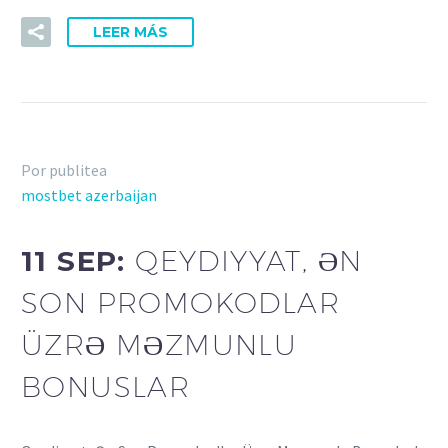
LEER MÁS
Por publitea
mostbet azerbaijan
11 SEP:
QEYDIYYAT, ƏN
SON PROMOKODLAR
ÜZRƏ MƏZMUNLU
BONUSLAR