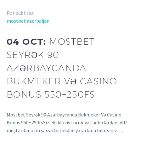
Por publitea
mostbet azerbaijan
04 OCT:
MOSTBET
SEYRƏK 90
AZƏRBAYCANDA
BUKMEKER VƏ CASINO
BONUS 550+250FS
Mostbet Seyrək 90 Azərbaycanda Bukmeker Və Casino
Bonus 550+250fsSiz eksklüziv turnir və tədbirlərdən, VIP
müştərilər ötrü şəxsi dəstəkdən yararlana bilərsiniz….