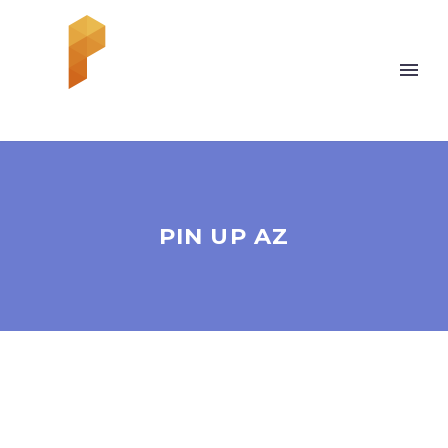
PIN UP AZ