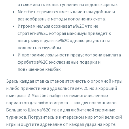
отслеживать их выступления на ледовых аренах.
Мостбет стремится иметь клиентам удобные и
разнообразные методы пополнения счета.
Игрокам нельзя осознавать%2C что не
стратегии%2C которая максимум приведет к
выигрышу в рулетке%2C однако результаты
полностью случайны.
И программе лояльности предусмотрена выплата
фрибетов%2C эксклюзивные подарки и
повышенное кэшбэк.
Здесь каждая ставка становится частью огромной игры
и либо принести не а удовольствие%2C но а хороший
выигрыш. И Mostbet найдется немногочисленных
вариантов для любого игрока — как для поклонников
Большого Шлема%2C так и для любителей скромных
турниров. Погрузитесь в интересном мир этой великой
игры и ощутите адреналин от каждая удара на корте.