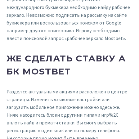
международного букмекера необходимо найду рабочее
зеркало. Невозможно подписать на рассылку на сайте
букмекера или воспользоваться поиском от Google
например другого поисковика. Игроку необходимо
ввести поисковой запрос «рабочее зеркало Mostbet».
ЖЕ СДЕЛАТЬ СТАВКУ А
БК MOSTBET
Раздел со актуальными акциями расположен в центре
страницы. Изменить языковые настройки или
загрузить мобильное приложение можно здесь же.
Ниже находитесь блоки с другими типами игр%2C
вплоть лайв и прематч ставки. Вы смогу выбрать
регистрацию в один клик или по номеру телефона.
Некоторые промо может быть временно