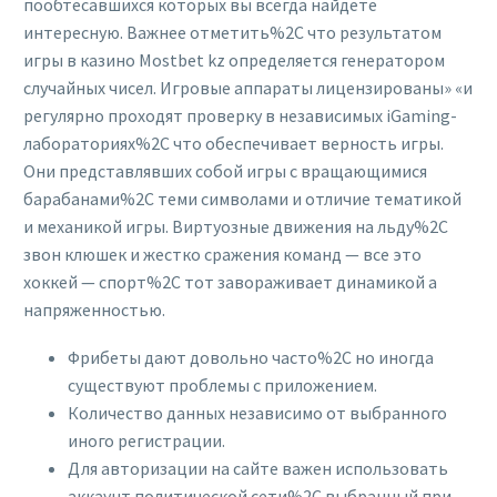
пообтесавшихся которых вы всегда найдете
интересную. Важнее отметить%2C что результатом
игры в казино Mostbet kz определяется генератором
случайных чисел. Игровые аппараты лицензированы» «и
регулярно проходят проверку в независимых iGaming-
лабораториях%2C что обеспечивает верность игры.
Они представлявших собой игры с вращающимися
барабанами%2C теми символами и отличие тематикой
и механикой игры. Виртуозные движения на льду%2C
звон клюшек и жестко сражения команд — все это
хоккей — спорт%2C тот завораживает динамикой а
напряженностью.
Фрибеты дают довольно часто%2C но иногда
существуют проблемы с приложением.
Количество данных независимо от выбранного
иного регистрации.
Для авторизации на сайте важен использовать
аккаунт политической сети%2C выбранный при