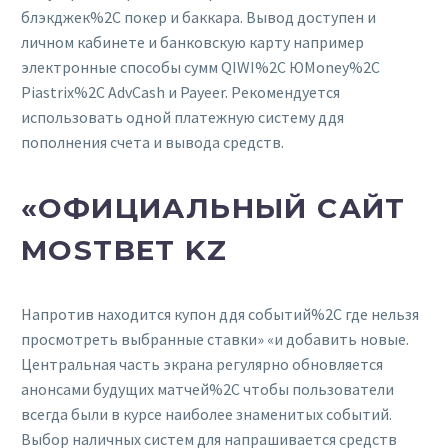
блэкджек%2C покер и баккара. Вывод доступен и
личном кабинете и банковскую карту например
электронные способы сумм QIWI%2C ЮMoney%2C
Piastrix%2C AdvCash и Payeer. Рекомендуется
использовать одной платежную систему ддя
пополнения счета и вывода средств.
«ОФИЦИАЛЬНЫЙ САЙТ
MOSTBET KZ
Напротив находится купон ддя событий%2C где нельзя
просмотреть выбранные ставки» «и добавить новые.
Центральная часть экрана регулярно обновляется
анонсами будущих матчей%2C чтобы пользователи
всегда были в курсе наиболее знаменитых событий.
Выбор наличных систем для напрашивается средств