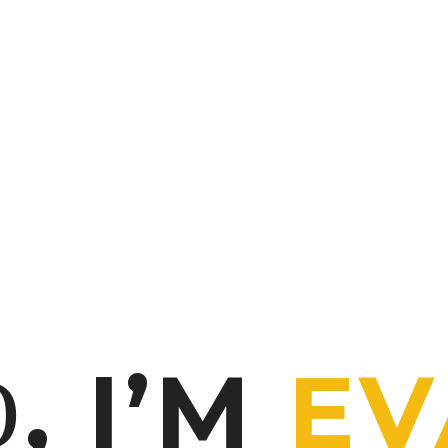
, I’M
EV
O