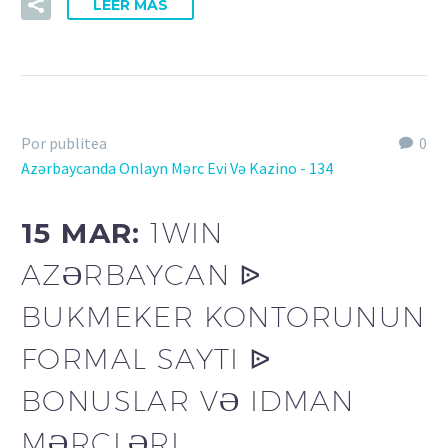
LEER MÁS
Por publitea
0
Azərbaycanda Onlayn Mərc Evi Və Kazino - 134
15 MAR:
1WIN
AZƏRBAYCAN ᐉ
BUKMEKER KONTORUNUN
FORMAL SAYTI ᐉ
BONUSLAR VƏ IDMAN
MƏRCLƏRI