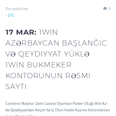
Por publitea
0
- 171
17 MAR:
1WIN
AZƏRBAYCAN BAŞLANĞIC
VƏ QEYDIYYAT YÜKLƏ
1WIN BUKMEKER
KONTORUNUN RƏSMI
SAYTI
Content Məşhur 1win Casino Oyunları Poker Otağı Win Az-
da Qeydiyyatdan Keçin Və Iç Olun Hədis Kazino Avtomatları