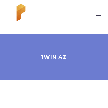
1WIN AZ