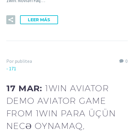
1win: Növləri Faq…
LEER MÁS
Por publitea
0
- 171
17 MAR:
1WIN AVIATOR
DEMO AVIATOR GAME
FROM 1WIN PARA ÜÇÜN
NECƏ OYNAMAQ,