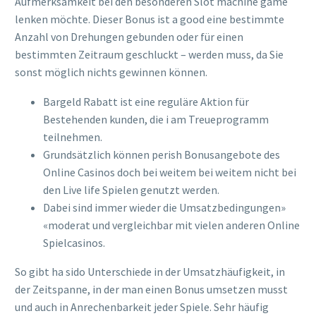
Aufmerksamkeit bei den besonderen Slot machine game
lenken möchte. Dieser Bonus ist a good eine bestimmte
Anzahl von Drehungen gebunden oder für einen
bestimmten Zeitraum geschluckt – werden muss, da Sie
sonst möglich nichts gewinnen können.
Bargeld Rabatt ist eine reguläre Aktion für
Bestehenden kunden, die i am Treueprogramm
teilnehmen.
Grundsätzlich können perish Bonusangebote des
Online Casinos doch bei weitem bei weitem nicht bei
den Live life Spielen genutzt werden.
Dabei sind immer wieder die Umsatzbedingungen»
«moderat und vergleichbar mit vielen anderen Online
Spielcasinos.
So gibt ha sido Unterschiede in der Umsatzhäufigkeit, in
der Zeitspanne, in der man einen Bonus umsetzen musst
und auch in Anrechenbarkeit jeder Spiele. Sehr häufig