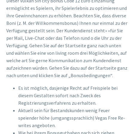
Dieser Vulkan Sin city Bonus Code 12 Euro Einzahlung
ermöglicht es Spielern, ihr Spielerlebnis zu optimieren und
ihre Gewinnchancen zu erhöhen. Beachten Sie, dass diverse
Boni (z. M. der Willkommensbonus) Ihnen nur einmal zu der
Verfügung gestellt sein. Der Kundendienst steht» «für Sie
per Mail, Live-Chat oder das Telefon rund o die Uhr zu der
Verfügung. Gehen Sie auf der Startseite ganz nach unten
und wählen Sie eine von living room drei Möglichkeiten, auf
welche art Sie gerne Kommunikation zum Kundendienst
aufzeichnen würden. Gehen Sie dazu auf der Startseite ganz
nach unten und klicken Sie auf „Bonusbedingungen“.
Es ist möglich, dasjenige Recht auf Freispiele bei
diesem Gestalten sofort nach Zweck des
Registrierungsverfahrens zu erhalten.
Aktuell sein für Bestandskunden wenig Feuer
speiender höhe (umgangssprachlich) Vegas Free Re-
writes angeboten.
Wie bei ihrem Bonusguthaben nach sich ziehen