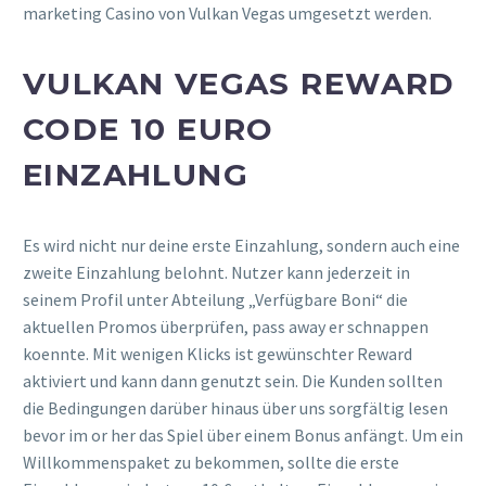
marketing Casino von Vulkan Vegas umgesetzt werden.
VULKAN VEGAS REWARD
CODE 10 EURO
EINZAHLUNG
Es wird nicht nur deine erste Einzahlung, sondern auch eine
zweite Einzahlung belohnt. Nutzer kann jederzeit in
seinem Profil unter Abteilung „Verfügbare Boni“ die
aktuellen Promos überprüfen, pass away er schnappen
koennte. Mit wenigen Klicks ist gewünschter Reward
aktiviert und kann dann genutzt sein. Die Kunden sollten
die Bedingungen darüber hinaus über uns sorgfältig lesen
bevor im or her das Spiel über einem Bonus anfängt. Um ein
Willkommenspaket zu bekommen, sollte die erste