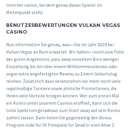
Internet casino, bei dem genau dieser Spieler im
Mittelpunkt steht.
BENUTZERBEWERTUNGEN VULKAN VEGAS
CASINO
Nun information Sie genau, was» «Sie im Jahr 2024 bei
Vulkan Vegas an Boni erwartet. Wir haben» «noch eine Fülle
des guten Angeboten, pass away vonseiten Boni weniger
Einzahlung bis hin über einem Willkommensbonus oder
sogar extra angefertigten Revenu zu Einem Geburtstag
reichen. Zusätzlich dazu veranstalten wir mehr noch viele
regelmäßige Turniere sowie ähnliche Promotionen, die
Ihnen viele Vorteile bringen können. Wer zum ersten Mal
ein Konto unter unserem Casinos eröffnet, kann sich die
tolle Spektrum geradeaus zum Start away auf sein Konto
zahlen lassen. Dann holen Sie gegenseitig den Bonus
Program code für 50 Freispiele für Dead or even Alive 2.