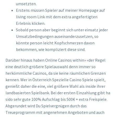
umsetzten.
Erstens müssen Spieler auf meiner Homepage auf
living room Link mit dem extra angefertigten
Erlebnis klicken.
Sobald person aber beginnt sich unter einsatz jeder
Umsatzbedingungen auseinanderzusetzen, so
könnte person leicht Kopfschmerzen davon
bekommen, wie kompliziert diese sind.
Darüber hinaus haben Online Casinos within» «der Regel
eine deutlich größere Spielauswahl denn immer so
herkömmliche Casinos, da sie keine räumlichen Grenzen
kennen. Wer in Österreich Spezielle Casino Spiele spielt,
genießt daher die eine, viel größere Wahl als inside ihrer
landbasierten Spielbank. Bei der ersten Einzahlung gibt ha
sido sehr gute 100% Aufschlag bis 500€ + extra Freispiele.
Abgerundet wird Du Spielvergnügen durch das
Treueprogramm mit angenehmen Angeboten und auch