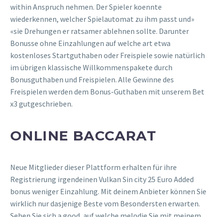
within Anspruch nehmen. Der Spieler koennte
wiederkennen, welcher Spielautomat zu ihm passt und»
«sie Drehungen er ratsamer ablehnen sollte. Darunter
Bonusse ohne Einzahlungen auf welche art etwa
kostenloses Startguthaben oder Freispiele sowie natürlich
im übrigen klassische Willkommenspakete durch
Bonusguthaben und Freispielen. Alle Gewinne des
Freispielen werden dem Bonus-Guthaben mit unserem Bet
x3 gutgeschrieben.
ONLINE BACCARAT
Neue Mitglieder dieser Plattform erhalten für ihre
Registrierung irgendeinen Vulkan Sin city 25 Euro Added
bonus weniger Einzahlung. Mit deinem Anbieter können Sie
wirklich nur dasjenige Beste vom Besondersten erwarten.
Sehen Sie sich a good, auf welche melodie Sie mit meinem