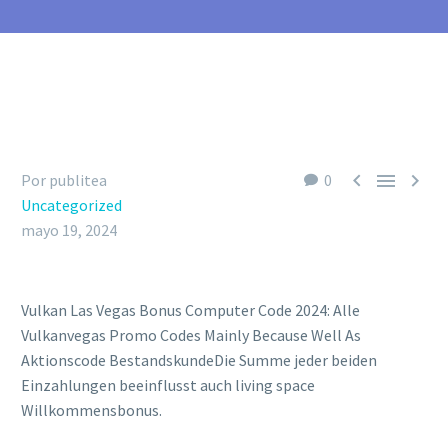



Por publitea
0
Uncategorized
mayo 19, 2024
Vulkan Las Vegas Bonus Computer Code 2024: Alle
Vulkanvegas Promo Codes Mainly Because Well As
Aktionscode Bestandskunde
Die Summe jeder beiden
Einzahlungen beeinflusst auch living space
Willkommensbonus.