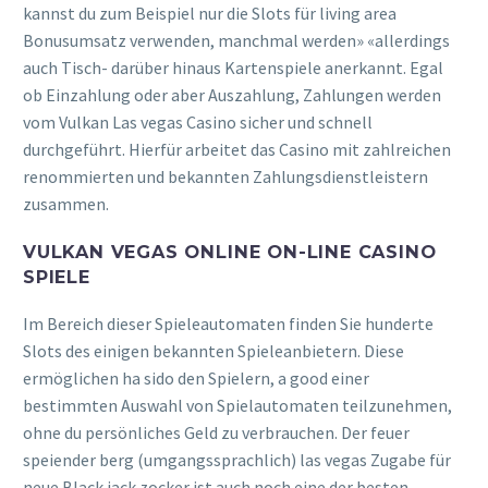
kannst du zum Beispiel nur die Slots für living area
Bonusumsatz verwenden, manchmal werden» «allerdings
auch Tisch- darüber hinaus Kartenspiele anerkannt. Egal
ob Einzahlung oder aber Auszahlung, Zahlungen werden
vom Vulkan Las vegas Casino sicher und schnell
durchgeführt. Hierfür arbeitet das Casino mit zahlreichen
renommierten und bekannten Zahlungsdienstleistern
zusammen.
VULKAN VEGAS ONLINE ON-LINE CASINO
SPIELE
Im Bereich dieser Spieleautomaten finden Sie hunderte
Slots des einigen bekannten Spieleanbietern. Diese
ermöglichen ha sido den Spielern, a good einer
bestimmten Auswahl von Spielautomaten teilzunehmen,
ohne du persönliches Geld zu verbrauchen. Der feuer
speiender berg (umgangssprachlich) las vegas Zugabe für
neue Black jack zocker ist auch noch eine der besten