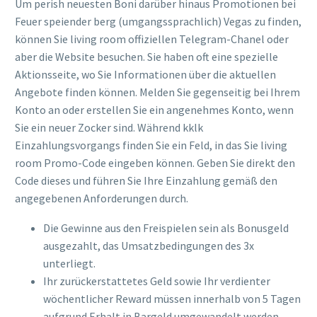
Um perish neuesten Boni darüber hinaus Promotionen bei
Feuer speiender berg (umgangssprachlich) Vegas zu finden,
können Sie living room offiziellen Telegram-Chanel oder
aber die Website besuchen. Sie haben oft eine spezielle
Aktionsseite, wo Sie Informationen über die aktuellen
Angebote finden können. Melden Sie gegenseitig bei Ihrem
Konto an oder erstellen Sie ein angenehmes Konto, wenn
Sie ein neuer Zocker sind. Während kklk
Einzahlungsvorgangs finden Sie ein Feld, in das Sie living
room Promo-Code eingeben können. Geben Sie direkt den
Code dieses und führen Sie Ihre Einzahlung gemäß den
angegebenen Anforderungen durch.
Die Gewinne aus den Freispielen sein als Bonusgeld
ausgezahlt, das Umsatzbedingungen des 3x
unterliegt.
Ihr zurückerstattetes Geld sowie Ihr verdienter
wöchentlicher Reward müssen innerhalb von 5 Tagen
aufgrund Erhalt in Bargeld umgewandelt werden.