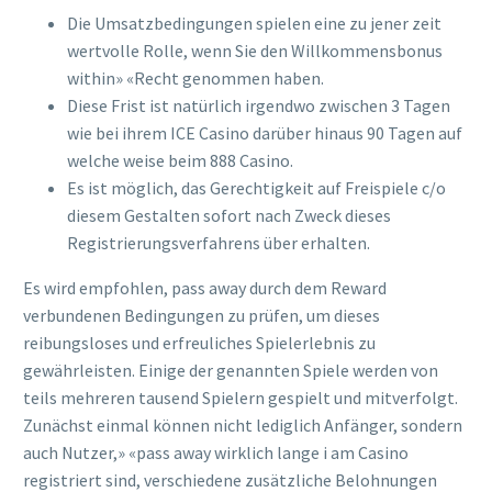
Die Umsatzbedingungen spielen eine zu jener zeit
wertvolle Rolle, wenn Sie den Willkommensbonus
within» «Recht genommen haben.
Diese Frist ist natürlich irgendwo zwischen 3 Tagen
wie bei ihrem ICE Casino darüber hinaus 90 Tagen auf
welche weise beim 888 Casino.
Es ist möglich, das Gerechtigkeit auf Freispiele c/o
diesem Gestalten sofort nach Zweck dieses
Registrierungsverfahrens über erhalten.
Es wird empfohlen, pass away durch dem Reward
verbundenen Bedingungen zu prüfen, um dieses
reibungsloses und erfreuliches Spielerlebnis zu
gewährleisten. Einige der genannten Spiele werden von
teils mehreren tausend Spielern gespielt und mitverfolgt.
Zunächst einmal können nicht lediglich Anfänger, sondern
auch Nutzer,» «pass away wirklich lange i am Casino
registriert sind, verschiedene zusätzliche Belohnungen