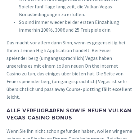
Spieler fünf Tage lang zeit, die Vulkan Vegas
Bonusbedingungen zu erfüllen.
So sind immer wieder bei der ersten Einzahlung
immerhin 100%, 300€ und 25 Freispiele drin.
Das macht vor allem dann Sinn, wenn es gegenseitig bei
Ihnen 1 einen High Application handelt. Bei Feuer
speiender berg (umgangssprachlich) Vegas haben
unsereins es mit einem tollen neuen On the internet
Casino zu tun, das einiges über bieten hat. Die Seite von
Feuer speiender berg (umgangssprachlich) Vegas ist sehr
übersichtlich und pass away Course-plotting fällt excellent
leicht.
ALLE VERFÜGBAREN SOWIE NEUEN VULKAN
VEGAS CASINO BONUS
Wenn Sie ihn nicht schon gefunden haben, wollen wir gerne
zeigen, wie Sie diesen Promo Code bekommen. Bei dieser