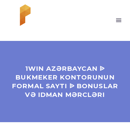
1WIN AZƏRBAYCAN ᐉ
BUKMEKER KONTORUNUN
FORMAL SAYTI ᐉ BONUSLAR
VƏ IDMAN MƏRCLƏRI