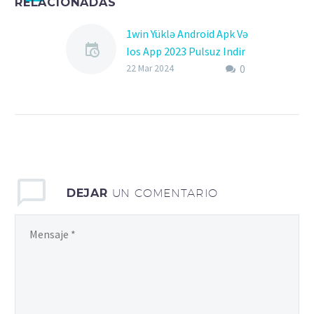
RELACIONADAS
1win Yüklə Android Apk Və
Ios App 2023 Pulsuz Indir
0
Human Resource
22 Mar 2024
Management
Professional 85 Archives
Content En İyi Steam
Ücretsiz Oyunları Cəld
Verilən Suallar In Apk
Android ötrü Endirin Və
Quraşdırın Special
DEJAR
UN COMENTARIO
Application Products
In…