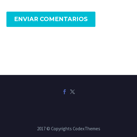
ENVIAR COMENTARIOS
2017 © Copyrights CodexThemes