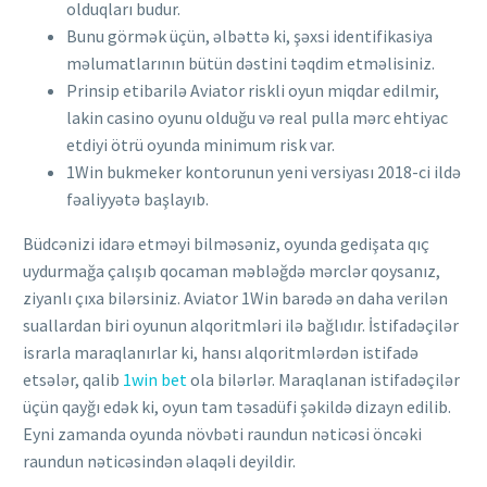
olduqları budur.
Bunu görmək üçün, əlbəttə ki, şəxsi identifikasiya
məlumatlarının bütün dəstini təqdim etməlisiniz.
Prinsip etibarilə Aviator riskli oyun miqdar edilmir,
lakin casino oyunu olduğu və real pulla mərc ehtiyac
etdiyi ötrü oyunda minimum risk var.
1Win bukmeker kontorunun yeni versiyası 2018-ci ildə
fəaliyyətə başlayıb.
Büdcənizi idarə etməyi bilməsəniz, oyunda gedişata qıç
uydurmağa çalışıb qocaman məbləğdə mərclər qoysanız,
ziyanlı çıxa bilərsiniz. Aviator 1Win barədə ən daha verilən
suallardan biri oyunun alqoritmləri ilə bağlıdır. İstifadəçilər
israrla maraqlanırlar ki, hansı alqoritmlərdən istifadə
etsələr, qalib
1win bet
ola bilərlər. Maraqlanan istifadəçilər
üçün qayğı edək ki, oyun tam təsadüfi şəkildə dizayn edilib.
Eyni zamanda oyunda növbəti raundun nəticəsi öncəki
raundun nəticəsindən əlaqəli deyildir.