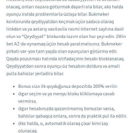
olacaq, onları nəzərə götürmək dəyərli ola bilər, əks halda
oyunçu irəlidə problemlərlə üzləşə bilər. Bukmeker
kontorunda qeydiyyatdan keçmək üçün sadəcə olaraq
linkdən və ya axtarış vasitəsilə rəsmi internet saytına daxil
olun və “Qeydiyyat” blokunda lazım olan hər şeyi edin. 1Win
bet AZ-də oynamaq üçün hesab yaratmalısınız. Bukmeker
şirkəti var-yox tam yaşda olan oyunçuları götürmə edir.
Qayda pozulması halında istifadəçinin hesabı bloklanacaq.
Qeydiyyatdan sonra oyunçu öz hesabını doldura və əməli
pulla bahislər yerlədirə bilər.
Bonus sizə ilk qoyduğunuz depozitdə 200% verilir.
Əgər seçim və ya menyu bloku klikləməyə cavab
vermirsə.
Əgər hesabınızda qazanılmamış bonuslar varsa,
bahislər qabaqca onlara, sonra da praktik pul ilə edilir.
Əks halda, o, avtomatik olaraq çixar kimi say
olunacaq.