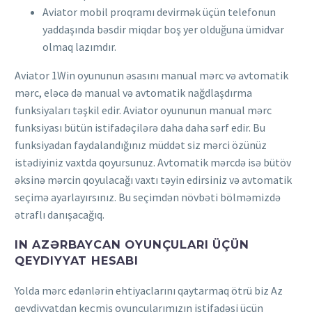
Aviator mobil proqramı devirmək üçün telefonun
yaddaşında bəsdir miqdar boş yer olduğuna ümidvar
olmaq lazımdır.
Aviator 1Win oyununun əsasını manual mərc və avtomatik
mərc, eləcə də manual və avtomatik nağdlaşdırma
funksiyaları təşkil edir. Aviator oyununun manual mərc
funksiyası bütün istifadəçilərə daha daha sərf edir. Bu
funksiyadan faydalandığınız müddət siz mərci özünüz
istədiyiniz vaxtda qoyursunuz. Avtomatik mərcdə isə bütöv
əksinə mərcin qoyulacağı vaxtı təyin edirsiniz və avtomatik
seçimə ayarlayırsınız. Bu seçimdən növbəti bölməmizdə
ətraflı danışacağıq.
IN AZƏRBAYCAN OYUNÇULARI ÜÇÜN
QEYDIYYAT HESABI
Yolda mərc edənlərin ehtiyaclarını qaytarmaq ötrü biz Az
qeydiyyatdan keçmiş oyunçularımızın istifadəsi üçün