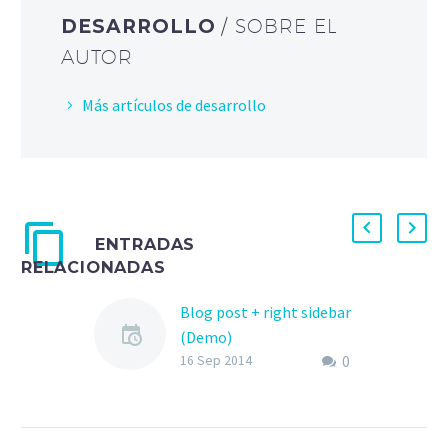
DESARROLLO
/ SOBRE EL
AUTOR
Más artículos de desarrollo
ENTRADAS
RELACIONADAS
Blog post + right sidebar
(Demo)
0
Lorem Ipsum. Proin
16 Sep 2014
gravida nibh vel velit
auctor aliquet. Aenean
sollicitudin, odio