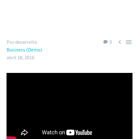


Por desarrollo
0
Business (Demo)
abril 18, 2016