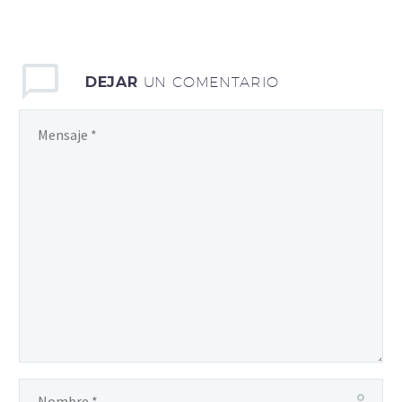
tincidunt o bibendum dio
tincidunt s bibendum
auctor, nisi elit
consequat ipsum, nec
DEJAR
UN COMENTARIO
sagittis sem nibh id elit.
Duis sed odio sit amet
nibh vulputate cursus a
sit amet mauris. Morbi
accumsan ipsum velit.
Sed non mauris vitae erat
consequat auctor eu in
elit. Aenean sollicitudin,
lore enean sollicitudin,
lorem quis bibendum
aucto.