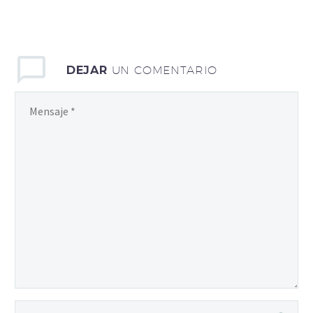
bibendum auctor, nisi elit
consequat ipsum, nec
sagittis sem nibh id elit.
Duis sed odio sit amet
DEJAR
UN COMENTARIO
nibh vulputate cursus a
sit amet mauris. Morbi
accumsan ipsum velit.
Nam nec tellus a odio
tincidunt auctor a ornare
odio. Sed non mauris
vitae erat consequat
auctor eu in elit.