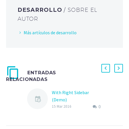
DESARROLLO
/ SOBRE EL
AUTOR
Más artículos de desarrollo
ENTRADAS
RELACIONADAS
With Right Sidebar
(Demo)
0
Lorem Ipsum. Proin
15 Mar 2016
gravida nibh vel velit
auctor aliquet. Aenean
sollicitudin, lorem quis