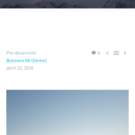



Por desarrollo
0
Business 06 (Demo)
abril 22, 2016