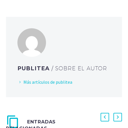
PUBLITEA
/ SOBRE EL AUTOR
Más artículos de publitea
ENTRADAS