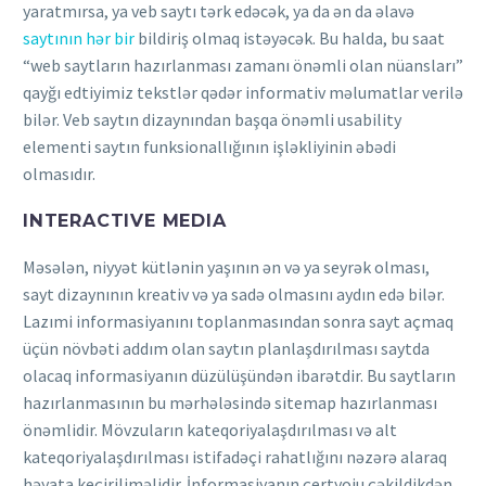
yaratmırsa, ya veb saytı tərk edəcək, ya da ən da əlavə
saytının hər bir
bildiriş olmaq istəyəcək. Bu halda, bu saat
“web saytların hazırlanması zamanı önəmli olan nüansları”
qayğı edtiyimiz tekstlər qədər informativ məlumatlar verilə
bilər. Veb saytın dizaynından başqa önəmli usability
elementi saytın funksionallığının işləkliyinin əbədi
olmasıdır.
INTERACTIVE MEDIA
Məsələn, niyyət kütlənin yaşının ən və ya seyrək olması,
sayt dizaynının kreativ və ya sadə olmasını aydın edə bilər.
Lazımi informasiyanını toplanmasından sonra sayt açmaq
üçün növbəti addım olan saytın planlaşdırılması saytda
olacaq informasiyanın düzülüşündən ibarətdir. Bu saytların
hazırlanmasının bu mərhələsində sitemap hazırlanması
önəmlidir. Mövzuların kateqoriyalaşdırılması və alt
kateqoriyalaşdırılması istifadəçi rahatlığını nəzərə alaraq
həyata keçiriliməlidir. İnformasiyanın çertyoju çəkildikdən