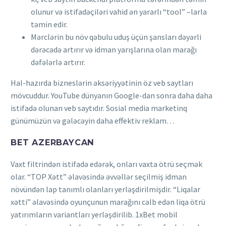
olunur və istifadəçiləri vahid ən yararlı “tool” –larla
təmin edir.
Mərclərin bu növ qəbulu uduş üçün şansları dəyərli
dərəcədə artırır və idman yarışlarına olan marağı
dəfələrlə artırır.
Hal-hazırda bizneslərin əksəriyyətinin öz veb saytları
mövcuddur. YouTube dünyanın Google-dan sonra daha daha
istifadə olunan veb saytıdır. Sosial media marketinq
günümüzün və gələcəyin daha effektiv reklam…
BET AZERBAYCAN
Vaxt filtrindən istifadə edərək, onları vaxta ötrü seçmək
olar. “TOP Xətt” əlavəsində əvvəllər seçilmiş idman
növündən lap tanımlı olanları yerləşdirilmişdir. “Liqalar
xətti” əlavəsində oyunçunun marağını cəlb edən liqa ötrü
yatırımların variantları yerləşdirilib. 1xBet mobil