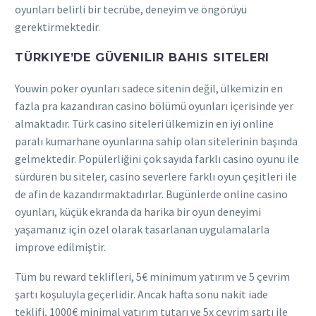
oyunları belirli bir tecrübe, deneyim ve öngörüyü
gerektirmektedir.
TÜRKIYE’DE GÜVENILIR BAHIS SITELERI
Youwin poker oyunları sadece sitenin değil, ülkemizin en
fazla pra kazandıran casino bölümü oyunları içerisinde yer
almaktadır. Türk casino siteleri ülkemizin en iyi online
paralı kumarhane oyunlarına sahip olan sitelerinin başında
gelmektedir. Popülerliğini çok sayıda farklı casino oyunu ile
sürdüren bu siteler, casino severlere farklı oyun çeşitleri ile
de afin de kazandırmaktadırlar. Bugünlerde online casino
oyunları, küçük ekranda da harika bir oyun deneyimi
yaşamanız için özel olarak tasarlanan uygulamalarla
improve edilmiştir.
Tüm bu reward teklifleri, 5€ minimum yatırım ve 5 çevrim
şartı koşuluyla geçerlidir. Ancak hafta sonu nakit iade
teklifi, 1000€ minimal yatırım tutarı ve 5x çevrim şartı ile