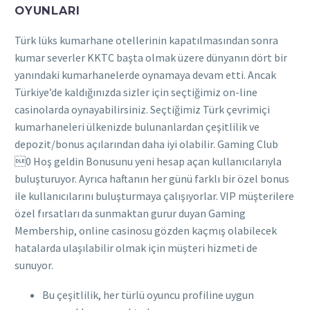
OYUNLARI
Türk lüks kumarhane otellerinin kapatılmasından sonra
kumar severler KKTC başta olmak üzere dünyanın dört bir
yanındaki kumarhanelerde oynamaya devam etti. Ancak
Türkiye’de kaldığınızda sizler için seçtiğimiz on-line
casinolarda oynayabilirsiniz. Seçtiğimiz Türk çevrimiçi
kumarhaneleri ülkenizde bulunanlardan çeşitlilik ve
depozit/bonus açılarından daha iyi olabilir. Gaming Club
0 Hoş geldin Bonusunu yeni hesap açan kullanıcılarıyla
buluşturuyor. Ayrıca haftanın her günü farklı bir özel bonus
ile kullanıcılarını buluşturmaya çalışıyorlar. VIP müşterilere
özel fırsatları da sunmaktan gurur duyan Gaming
Membership, online casinosu gözden kaçmış olabilecek
hatalarda ulaşılabilir olmak için müşteri hizmeti de
sunuyor.
Bu çeşitlilik, her türlü oyuncu profiline uygun