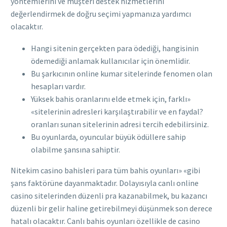
yöntemlerini ve müşteri destek hizmetlerini
değerlendirmek de doğru seçimi yapmanıza yardımcı
olacaktır.
Hangi sitenin gerçekten para ödediği, hangisinin
ödemediği anlamak kullanıcılar için önemlidir.
Bu şarkıcının online kumar sitelerinde fenomen olan
hesapları vardır.
Yüksek bahis oranlarını elde etmek için, farklı»
«sitelerinin adresleri karşılaştırabilir ve en faydal?
oranları sunan sitelerinin adresi tercih edebilirsiniz.
Bu oyunlarda, oyuncular büyük ödüllere sahip
olabilme şansına sahiptir.
Nitekim casino bahisleri para tüm bahis oyunları» «gibi
şans faktörüne dayanmaktadır. Dolayısıyla canlı online
casino sitelerinden düzenli pra kazanabilmek, bu kazancı
düzenli bir gelir haline getirebilmeyi düşünmek son derece
hatalı olacaktır. Canlı bahis oyunları özellikle de casino