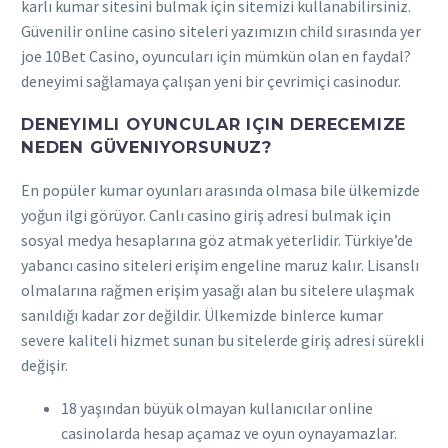
karlı kumar sitesini bulmak için sitemizi kullanabilirsiniz.
Güvenilir online casino siteleri yazımızın child sırasında yer
joe 10Bet Casino, oyuncuları için mümkün olan en faydal?
deneyimi sağlamaya çalışan yeni bir çevrimiçi casinodur.
DENEYIMLI OYUNCULAR IÇIN DERECEMIZE
NEDEN GÜVENIYORSUNUZ?
En popüler kumar oyunları arasında olmasa bile ülkemizde
yoğun ilgi görüyor. Canlı casino giriş adresi bulmak için
sosyal medya hesaplarına göz atmak yeterlidir. Türkiye’de
yabancı casino siteleri erişim engeline maruz kalır. Lisanslı
olmalarına rağmen erişim yasağı alan bu sitelere ulaşmak
sanıldığı kadar zor değildir. Ülkemizde binlerce kumar
severe kaliteli hizmet sunan bu sitelerde giriş adresi sürekli
değişir.
18 yaşından büyük olmayan kullanıcılar online
casinolarda hesap açamaz ve oyun oynayamazlar.