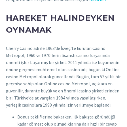
HAREKET HALINDEYKEN
OYNAMAK
Cherry Casino adı ile 1963’de İsveç’te kurulan Casino
Metropol, 1960 ve 1970’lerin lisanslı casino furyasında
önemli işler başarmış bir şirket. 2011 yılında ise büyümenin
önüne geçmesi muhtemel olan casino adı, bugün ki On line
casino Metropol olarak güncellendi. Bugün, tam 57 yıllık bir
geçmişe sahip olan Online casino Metropol, açık ara en
güvenilir, durante büyük ve en önemli casino şirketlerinden
biri. Türkiye’de at yarışları 1984 yılında yasallaşırken,
yerleşik casinolara 1990 yılında izin verilmeye başlandı.
Bonus tekliflerine bakarken, ilk bakışta göründüğü
kadar cömert olup olmadıklarına dair hızlı bir cevap