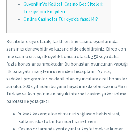
Güvenilir Ve Kaliteli Casino Bet Siteleri:
Türkiye’nin En İyileri
Online Casinolar Türkiye’de Yasal Mı?
Bu sitelere üye olarak, farklı on line casino oyunlarında
şansınızı deneyebilir ve kazanç elde edebilirsiniz. Birçok on
line casino sitesi, ilk üyelik bonusu olarak 0 veya daha
fazla bonuslar sunmaktadır. Bu bonuslar, oyuncunun yaptığı
ilk para yatırma işlemi üzerinden hesaplanır. Ayrıca,
sadakat programlarına dahil olan oyunculara özel bonuslar
sunulur. 2002 yılından bu yana hayatımızda olan CasinoMaxi,
Türkiye ve Avrupa’nın en büyük internet casino şirketi olma
parolası ile yola çıktı.
Yüksek kazanç elde etmenizi sağlayan bahis sitesi,
kullanıcı dostu bir formda hizmet verir.
Casino ortamında yeni oyunlar keşfetmek ve kumar