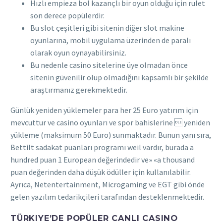
Hızlı empieza bol kazançlı bir oyun olduğu için rulet
son derece popülerdir.
Bu slot çeşitleri gibi sitenin diğer slot makine
oyunlarına, mobil uygulama üzerinden de paralı
olarak oyun oynayabilirsiniz.
Bu nedenle casino sitelerine üye olmadan önce
sitenin güvenilir olup olmadığını kapsamlı bir şekilde
araştırmanız gerekmektedir.
Günlük yeniden yüklemeler para her 25 Euro yatırım için
mevcuttur ve casino oyunları ve spor bahislerine  yeniden
yükleme (maksimum 50 Euro) sunmaktadır. Bunun yanı sıra,
Bettilt sadakat puanları programı weil vardır, burada a
hundred puan 1 European değerindedir ve» «a thousand
puan değerinden daha düşük ödüller için kullanılabilir.
Ayrıca, Netentertainment, Microgaming ve EGT gibi önde
gelen yazılım tedarikçileri tarafından desteklenmektedir.
TÜRKIYE’DE POPÜLER CANLI CASINO