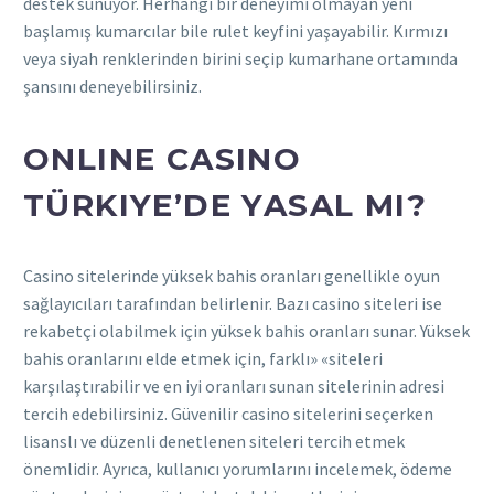
destek sunuyor. Herhangi bir deneyimi olmayan yeni
başlamış kumarcılar bile rulet keyfini yaşayabilir. Kırmızı
veya siyah renklerinden birini seçip kumarhane ortamında
şansını deneyebilirsiniz.
ONLINE CASINO
TÜRKIYE’DE YASAL MI?
Casino sitelerinde yüksek bahis oranları genellikle oyun
sağlayıcıları tarafından belirlenir. Bazı casino siteleri ise
rekabetçi olabilmek için yüksek bahis oranları sunar. Yüksek
bahis oranlarını elde etmek için, farklı» «siteleri
karşılaştırabilir ve en iyi oranları sunan sitelerinin adresi
tercih edebilirsiniz. Güvenilir casino sitelerini seçerken
lisanslı ve düzenli denetlenen siteleri tercih etmek
önemlidir. Ayrıca, kullanıcı yorumlarını incelemek, ödeme