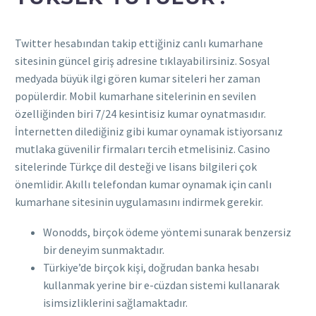
Twitter hesabından takip ettiğiniz canlı kumarhane
sitesinin güncel giriş adresine tıklayabilirsiniz. Sosyal
medyada büyük ilgi gören kumar siteleri her zaman
popülerdir. Mobil kumarhane sitelerinin en sevilen
özelliğinden biri 7/24 kesintisiz kumar oynatmasıdır.
İnternetten dilediğiniz gibi kumar oynamak istiyorsanız
mutlaka güvenilir firmaları tercih etmelisiniz. Casino
sitelerinde Türkçe dil desteği ve lisans bilgileri çok
önemlidir. Akıllı telefondan kumar oynamak için canlı
kumarhane sitesinin uygulamasını indirmek gerekir.
Wonodds, birçok ödeme yöntemi sunarak benzersiz
bir deneyim sunmaktadır.
Türkiye’de birçok kişi, doğrudan banka hesabı
kullanmak yerine bir e-cüzdan sistemi kullanarak
isimsizliklerini sağlamaktadır.