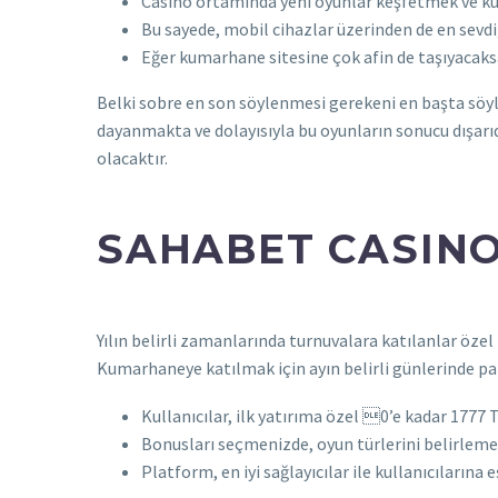
Casino ortamında yeni oyunlar keşfetmek ve ku
Bu sayede, mobil cihazlar üzerinden de en sevdiğ
Eğer kumarhane sitesine çok afin de taşıyacaks
Belki sobre en son söylenmesi gerekeni en başta söy
dayanmakta ve dolayısıyla bu oyunların sonucu dışarıda
olacaktır.
SAHABET CASIN
Yılın belirli zamanlarında turnuvalara katılanlar özel
Kumarhaneye katılmak için ayın belirli günlerinde pa
Kullanıcılar, ilk yatırıma özel 0’e kadar 1777 
Bonusları seçmenizde, oyun türlerini belirleme
Platform, en iyi sağlayıcılar ile kullanıcılarına 