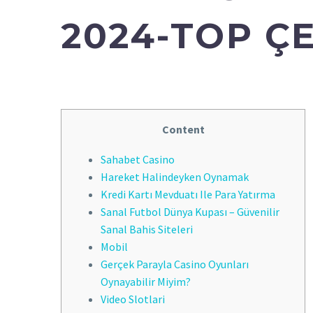
2024-TOP Ç
Content
Sahabet Casino
Hareket Halindeyken Oynamak
Kredi Kartı Mevduatı Ile Para Yatırma
Sanal Futbol Dünya Kupası – Güvenilir
Sanal Bahis Siteleri
Mobil
Gerçek Parayla Casino Oyunları
Oynayabilir Miyim?
Video Slotlari