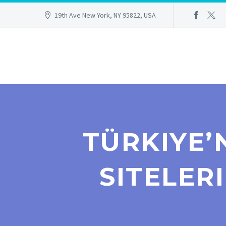
19th Ave New York, NY 95822, USA
INICIO
958
TÜRKIYE’
SITELER