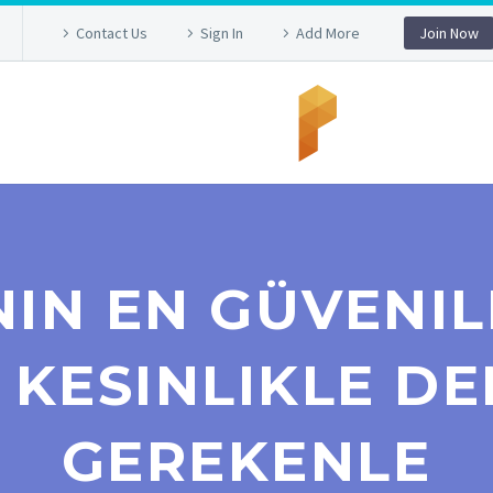
Contact Us
Sign In
Add More
Join Now
 99 38 05
INFO@PU
NIN EN GÜVENIL
I KESINLIKLE D
GEREKENLE