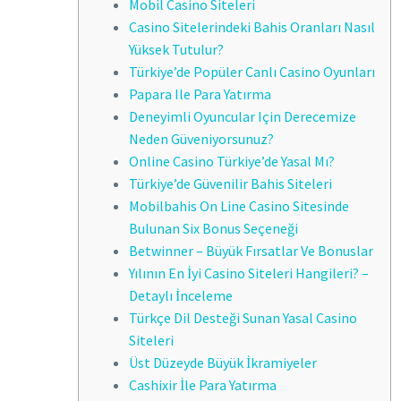
Mobil Casino Siteleri
Casino Sitelerindeki Bahis Oranları Nasıl
Yüksek Tutulur?
Türkiye’de Popüler Canlı Casino Oyunları
Papara Ile Para Yatırma
Deneyimli Oyuncular Için Derecemize
Neden Güveniyorsunuz?
Online Casino Türkiye’de Yasal Mı?
Türkiye’de Güvenilir Bahis Siteleri
Mobilbahis On Line Casino Sitesinde
Bulunan Six Bonus Seçeneği
Betwinner – Büyük Fırsatlar Ve Bonuslar
Yılının En İyi Casino Siteleri Hangileri? –
Detaylı İnceleme
Türkçe Dil Desteği Sunan Yasal Casino
Siteleri
Üst Düzeyde Büyük İkramiyeler
Cashixir İle Para Yatırma