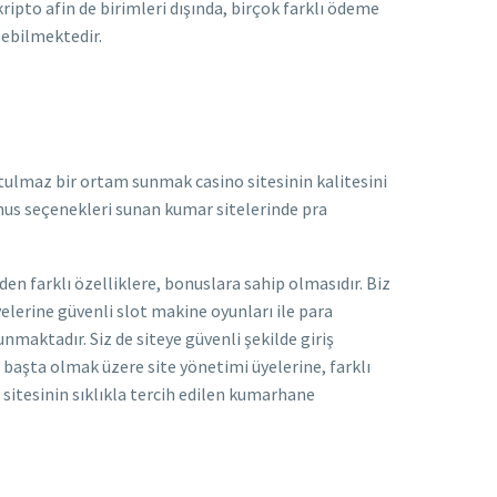
ipto afin de birimleri dışında, birçok farklı ödeme
lebilmektedir.
tulmaz bir ortam sunmak casino sitesinin kalitesini
us seçenekleri sunan kumar sitelerinde pra
den farklı özelliklere, bonuslara sahip olmasıdır. Biz
yelerine güvenli slot makine oyunları ile para
aktadır. Siz de siteye güvenli şekilde giriş
e başta olmak üzere site yönetimi üyelerine, farklı
 sitesinin sıklıkla tercih edilen kumarhane