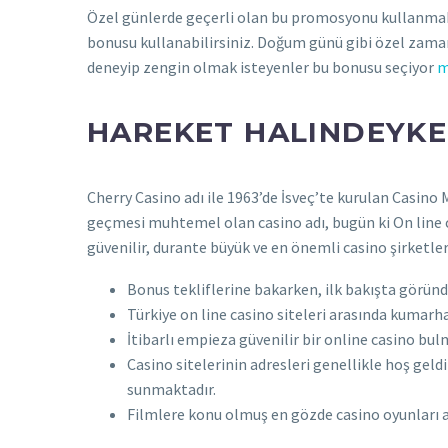
Özel günlerde geçerli olan bu promosyonu kullanmak i
bonusu kullanabilirsiniz. Doğum günü gibi özel zama
deneyip zengin olmak isteyenler bu bonusu seçiyor
m
HAREKET HALINDEYK
Cherry Casino adı ile 1963’de İsveç’te kurulan Casino 
geçmesi muhtemel olan casino adı, bugün ki On line c
güvenilir, durante büyük ve en önemli casino şirketleri
Bonus tekliflerine bakarken, ilk bakışta görün
Türkiye on line casino siteleri arasında kumarh
İtibarlı empieza güvenilir bir online casino bulm
Casino sitelerinin adresleri genellikle hoş geld
sunmaktadır.
Filmlere konu olmuş en gözde casino oyunları a