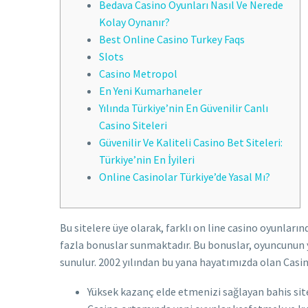
Bedava Casino Oyunları Nasıl Ve Nerede
Kolay Oynanır?
Best Online Casino Turkey Faqs
Slots
Casino Metropol
En Yeni Kumarhaneler
Yılında Türkiye’nin En Güvenilir Canlı
Casino Siteleri
Güvenilir Ve Kaliteli Casino Bet Siteleri:
Türkiye’nin En İyileri
Online Casinolar Türkiye’de Yasal Mı?
Bu sitelere üye olarak, farklı on line casino oyunların
fazla bonuslar sunmaktadır. Bu bonuslar, oyuncunun y
sunulur. 2002 yılından bu yana hayatımızda olan Casino
Yüksek kazanç elde etmenizi sağlayan bahis site