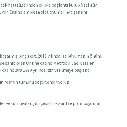
stek hattı üzerinden ekiple bağlantı kurup özel gün
uyor. Casino empieza slot oyunlarında şansını
r başarmış bir şirket. 2011 yılında ise büyümenin önüne
şe sahip olan Online casino Metropol, açık ara en
k casinolara 1990 yılında izin verilmeye başlandı.
çin resmin tümünü değerlendiriyoruz.
nler ve turnuvalar gibi çeşitli reward ve promosyonlar